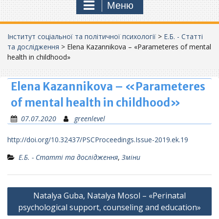
Меню
Інститут соціальної та політичної психології
>
Е.Б. - Статті
та дослідження
>
Elena Kazannikova – «Parameteres of mental
health in childhood»
Elena Kazannikova – «Parameteres
of mental health in childhood»
07.07.2020
greenlevel
http://doi.org/10.32437/PSCProceedings.Issue-2019.ek.19
Е.Б. - Статті та дослідження
,
Зміни
Навігація
Natalya Guba, Natalya Mosol – «Perinatal
записів
psychological support, counseling and education»