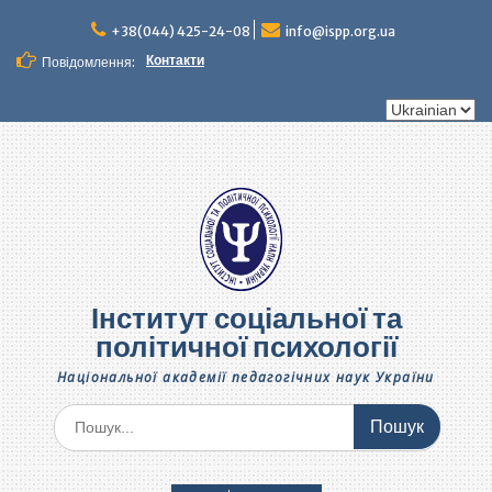
Перейти
до
+38(044) 425-24-08
info@ispp.org.ua
вмісту
Контакти
Повідомлення:
Вибрати
мову
Інститут соціальної та
політичної психології
Національної академії педагогічних наук України
Шукати: