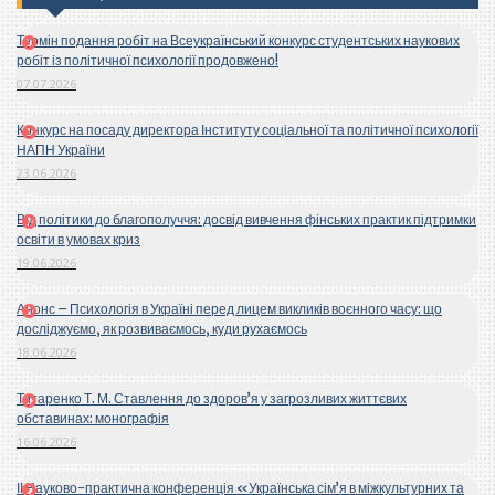
Термін подання робіт на Всеукраїнський конкурс студентських наукових
робіт із політичної психології продовжено!
07.07.2026
Конкурс на посаду директора Інституту соціальної та політичної психології
НАПН України
23.06.2026
Від політики до благополуччя: досвід вивчення фінських практик підтримки
освіти в умовах криз
19.06.2026
Анонс – Психологія в Україні перед лицем викликів воєнного часу: що
досліджуємо, як розвиваємось, куди рухаємось
18.06.2026
Титаренко Т. М. Ставлення до здоров’я у загрозливих життєвих
обставинах: монографія
16.06.2026
ІІ Науково-практична конференція «Українська сім’я в міжкультурних та