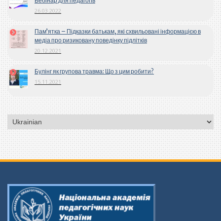
Вебінар для педагогів
26.03.2022
Пам’ятка – Підказки батькам, які схвильовані інформацією в
медіа про ризиковану поведінку підлітків
20.12.2021
Булінг як групова травма: Що з цим робити?
15.11.2021
Вибрати
мову