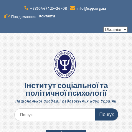
Перейти
до
+38(044) 425-24-08
info@ispp.org.ua
вмісту
Контакти
Повідомлення:
Вибрати
мову
Інститут соціальної та
політичної психології
Національної академії педагогічних наук України
Шукати: