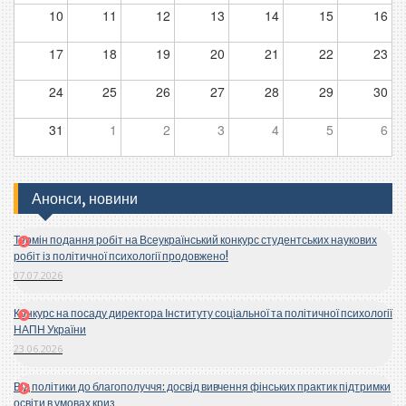
10
11
12
13
14
15
16
17
18
19
20
21
22
23
24
25
26
27
28
29
30
31
1
2
3
4
5
6
Анонси, новини
Термін подання робіт на Всеукраїнський конкурс студентських наукових
робіт із політичної психології продовжено!
07.07.2026
Конкурс на посаду директора Інституту соціальної та політичної психології
НАПН України
23.06.2026
Від політики до благополуччя: досвід вивчення фінських практик підтримки
освіти в умовах криз