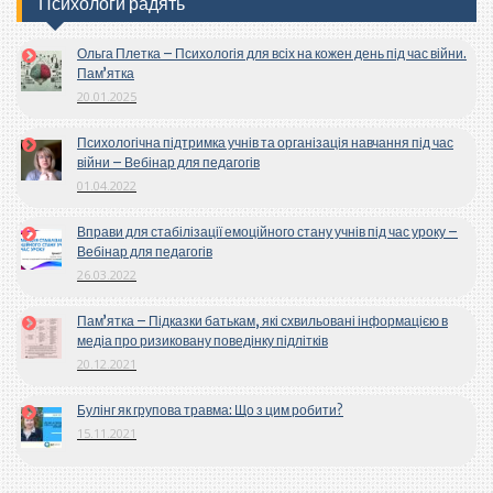
Психологи радять
Ольга Плетка – Психологія для всіх на кожен день під час війни.
Пам’ятка
20.01.2025
Психологічна підтримка учнів та організація навчання під час
війни – Вебінар для педагогів
01.04.2022
Вправи для стабілізації емоційного стану учнів під час уроку –
Вебінар для педагогів
26.03.2022
Пам’ятка – Підказки батькам, які схвильовані інформацією в
медіа про ризиковану поведінку підлітків
20.12.2021
Булінг як групова травма: Що з цим робити?
15.11.2021