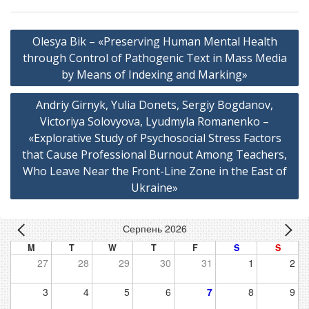
Навігація
Olesya Bik – «Preserving Human Mental Health
записів
through Control of Pathogenic Text in Mass Media
by Means of Indexing and Marking»
Andriy Girnyk, Yulia Donets, Sergiy Bogdanov,
Victoriya Solovyova, Lyudmyla Romanenko –
«Explorative Study of Psychosocial Stress Factors
that Cause Professional Burnout Among Teachers,
Who Leave Near the Front-Line Zone in the East of
Ukraine»
Серпень 2026
M
T
W
T
F
S
S
27
28
29
30
31
1
2
3
4
5
6
7
8
9