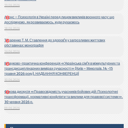
19.06.2026
Анонс – Психологія в Україні перед лицем викликів воєнного часу: що
досліджуємо, як розвиваємось, куди рухаємось
18.06.2026
Титаренко Т. М. Ставлення до здоров’я у загрозливих життєвих
обставинах: монографія
16.06.2026
ІІ Науково-практична конференція «Українська сім’я в міжкультурних та
трансдисциплінарних вимірах сучасності» (Київ – Миколаїв, 14 -15
травня 2026 року). НАДБАННЯ КОНФЕРЕНЦІЇ
10.06.2026
Фахова дискусія «Правосвідомість учасників бойових дій: Психологічні
трансформації, нормативні конфлікти та виклики для правової системи».
30 червня 2026 р.
09.06.2026