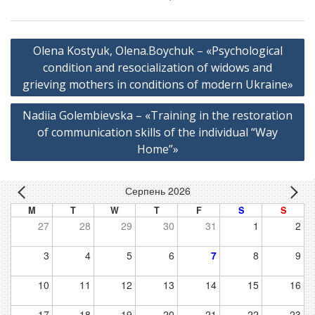
Навігація
Olena Kostyuk, Olena.Boychuk – «Psychological
записів
condition and resocialization of widows and
grieving mothers in conditions of modern Ukraine»
Nadiia Golembievska – «Training in the restoration
of communication skills of the individual “Way
Home”»
Серпень 2026
M
T
W
T
F
S
S
27
28
29
30
31
1
2
3
4
5
6
7
8
9
10
11
12
13
14
15
16
17
18
19
20
21
22
23