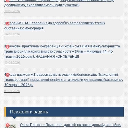
досліджуємо, як розвиваємось, куди рухаємось
18.06.2026
Титаренко Т. М. Ставлення до здоров’я у загрозливих життєвих
обставинах: монографія
16.06.2026
ІІ Науково-практична конференція «Українська сім’я в міжкультурних та
трансдисциплінарних вимірах сучасності» (Київ – Миколаїв, 14 -15
травня 2026 року). НАДБАННЯ КОНФЕРЕНЦІЇ
10.06.2026
Фахова дискусія «Правосвідомість учасників бойових дій: Психологічні
трансформації, нормативні конфлікти та виклики для правової системи».
30 червня 2026 р.
09.06.2026
Психологи радять
Ольга Плетка – Психологія для всіх на кожен день під час війни.