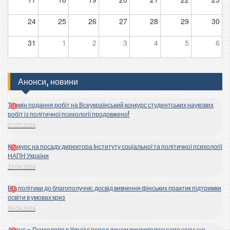
24
25
26
27
28
29
30
31
1
2
3
4
5
6
Анонси, новини
Термін подання робіт на Всеукраїнський конкурс студентських наукових
робіт із політичної психології продовжено!
07.07.2026
Конкурс на посаду директора Інституту соціальної та політичної психології
НАПН України
23.06.2026
Від політики до благополуччя: досвід вивчення фінських практик підтримки
освіти в умовах криз
19.06.2026
Анонс – Психологія в Україні перед лицем викликів воєнного часу: що