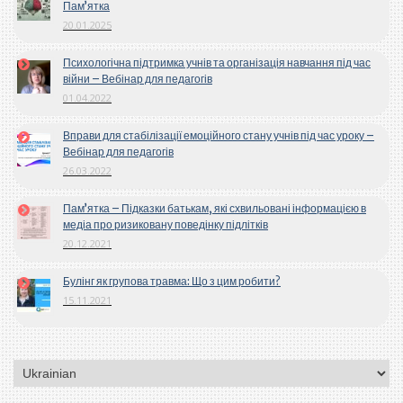
Пам’ятка
20.01.2025
Психологічна підтримка учнів та організація навчання під час
війни – Вебінар для педагогів
01.04.2022
Вправи для стабілізації емоційного стану учнів під час уроку –
Вебінар для педагогів
26.03.2022
Пам’ятка – Підказки батькам, які схвильовані інформацією в
медіа про ризиковану поведінку підлітків
20.12.2021
Булінг як групова травма: Що з цим робити?
15.11.2021
Вибрати
мову