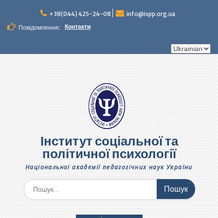
Перейти
до
+38(044) 425-24-08
info@ispp.org.ua
вмісту
Контакти
Повідомлення:
Вибрати
мову
Інститут соціальної та
політичної психології
Національної академії педагогічних наук України
Шукати: