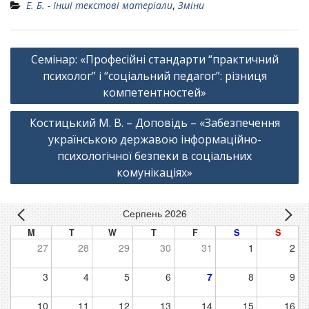
Е. Б. - Інші текстові матеріали
,
Зміни
Навігація
Семінар: «Професійні стандарти “практичний
записів
психолог” і “соціальний педагог”: різниця
компетентностей»
Костицький М. В. – Доповідь – «Забезпечення
українською державою інформаційно-
психологічної безпеки в соціальних
комунікаціях»
Серпень 2026
M
T
W
T
F
S
S
27
28
29
30
31
1
2
3
4
5
6
7
8
9
10
11
12
13
14
15
16