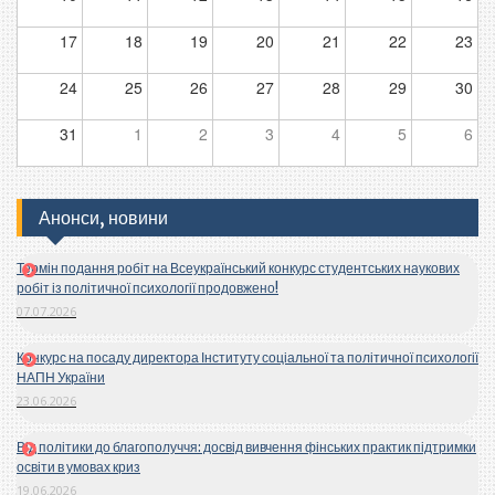
17
18
19
20
21
22
23
24
25
26
27
28
29
30
31
1
2
3
4
5
6
Анонси, новини
Термін подання робіт на Всеукраїнський конкурс студентських наукових
робіт із політичної психології продовжено!
07.07.2026
Конкурс на посаду директора Інституту соціальної та політичної психології
НАПН України
23.06.2026
Від політики до благополуччя: досвід вивчення фінських практик підтримки
освіти в умовах криз
19.06.2026