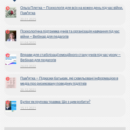
Ольга Плетка – Психологія для всіх на кожен день під час війни.
Пам’ятка
20.01.2025
Психологічна підтримка учнів та організація навчання під час
війни – Вебінар для педагогів
01.04.2022
Вправи для стабілізації емоційного стану учнів під час уроку –
Вебінар для педагогів
26.03.2022
Пам’ятка – Підказки батькам, які схвильовані інформацією в
медіа про ризиковану поведінку підлітків
20.12.2021
Булінг як групова травма: Що з цим робити?
15.11.2021
Вибрати