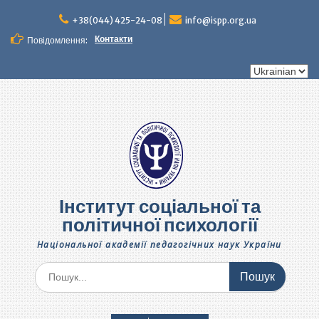
Перейти
до
+38(044) 425-24-08
info@ispp.org.ua
вмісту
Контакти
Повідомлення:
Вибрати
мову
Інститут соціальної та
політичної психології
Національної академії педагогічних наук України
Шукати: