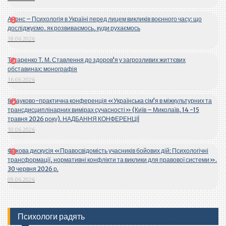
Анонс – Психологія в Україні перед лицем викликів воєнного часу: що
досліджуємо, як розвиваємось, куди рухаємось
18.06.2026
Титаренко Т. М. Ставлення до здоров’я у загрозливих життєвих
обставинах: монографія
16.06.2026
ІІ Науково-практична конференція «Українська сім’я в міжкультурних та
трансдисциплінарних вимірах сучасності» (Київ – Миколаїв, 14 -15
травня 2026 року). НАДБАННЯ КОНФЕРЕНЦІЇ
10.06.2026
Фахова дискусія «Правосвідомість учасників бойових дій: Психологічні
трансформації, нормативні конфлікти та виклики для правової системи».
30 червня 2026 р.
09.06.2026
Психологи радять