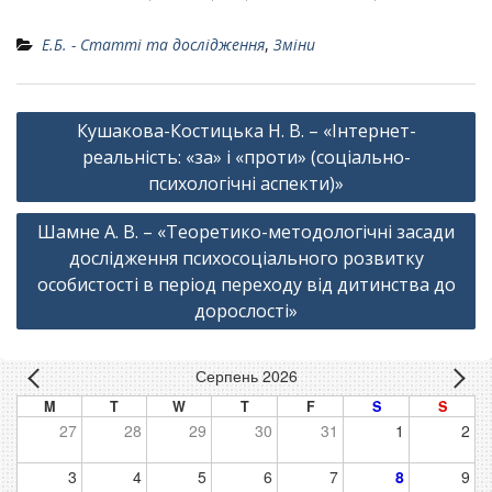
Е.Б. - Статті та дослідження
,
Зміни
Навігація
Кушакова-Костицька Н. В. – «Інтернет-
записів
реальність: «за» і «проти» (соціально-
психологічні аспекти)»
Шамне А. В. – «Теоретико-методологічні засади
дослідження психосоціального розвитку
особистості в період переходу від дитинства до
дорослості»
Серпень 2026
M
T
W
T
F
S
S
27
28
29
30
31
1
2
3
4
5
6
7
8
9