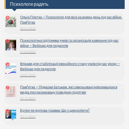
Психологи радять
Ольга Плетка – Психологія для всіх на кожен день під час війни.
Пам’ятка
20.01.2025
Психологічна підтримка учнів та організація навчання під час
війни – Вебінар для педагогів
01.04.2022
Вправи для стабілізації емоційного стану учнів під час уроку –
Вебінар для педагогів
26.03.2022
Пам’ятка – Підказки батькам, які схвильовані інформацією в
медіа про ризиковану поведінку підлітків
20.12.2021
Булінг як групова травма: Що з цим робити?
15.11.2021