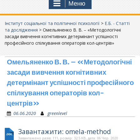
Меню
Інститут соціальної та політичної психології
>
Е.Б. - Статті
та дослідження
>
Омельяненко В. В. – «Методологічні
засади вивчення когнітивних детермінант успішності
професійного спілкування операторів кол-центрів»
Омельяненко В. В. – «Методологічні
засади вивчення когнітивних
детермінант успішності професійного
спілкування операторів кол-
центрів»
06.06.2020
greenlevel
Завантажити: omela-method
Завантажено разів: 111, розмір: 32.5 KB, дата: 06 Чер. 2020