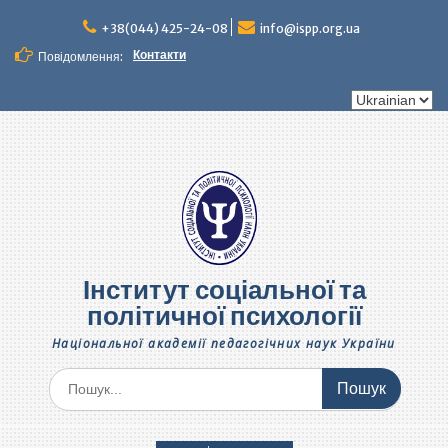
Перейти
до
+38(044) 425-24-08
info@ispp.org.ua
вмісту
Контакти
Повідомлення:
Вибрати
мову
Інститут соціальної та
політичної психології
Національної академії педагогічних наук України
Шукати: