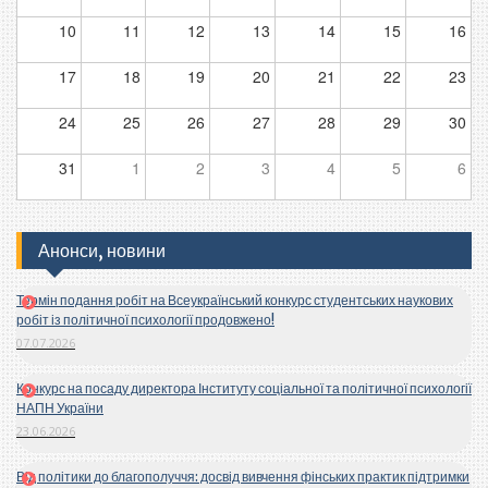
10
11
12
13
14
15
16
17
18
19
20
21
22
23
24
25
26
27
28
29
30
31
1
2
3
4
5
6
Анонси, новини
Термін подання робіт на Всеукраїнський конкурс студентських наукових
робіт із політичної психології продовжено!
07.07.2026
Конкурс на посаду директора Інституту соціальної та політичної психології
НАПН України
23.06.2026
Від політики до благополуччя: досвід вивчення фінських практик підтримки