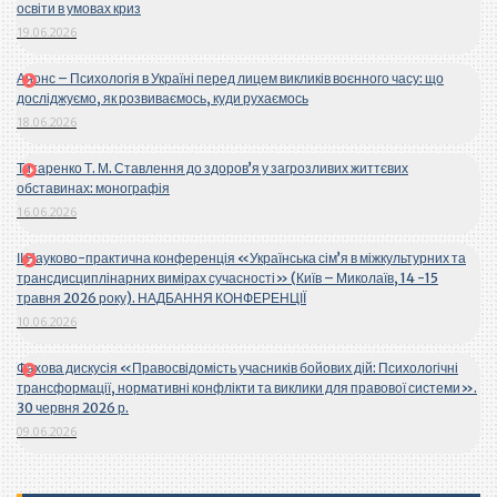
освіти в умовах криз
19.06.2026
Анонс – Психологія в Україні перед лицем викликів воєнного часу: що
досліджуємо, як розвиваємось, куди рухаємось
18.06.2026
Титаренко Т. М. Ставлення до здоров’я у загрозливих життєвих
обставинах: монографія
16.06.2026
ІІ Науково-практична конференція «Українська сім’я в міжкультурних та
трансдисциплінарних вимірах сучасності» (Київ – Миколаїв, 14 -15
травня 2026 року). НАДБАННЯ КОНФЕРЕНЦІЇ
10.06.2026
Фахова дискусія «Правосвідомість учасників бойових дій: Психологічні
трансформації, нормативні конфлікти та виклики для правової системи».
30 червня 2026 р.
09.06.2026