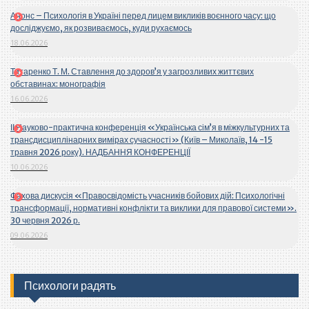
Анонс – Психологія в Україні перед лицем викликів воєнного часу: що
досліджуємо, як розвиваємось, куди рухаємось
18.06.2026
Титаренко Т. М. Ставлення до здоров’я у загрозливих життєвих
обставинах: монографія
16.06.2026
ІІ Науково-практична конференція «Українська сім’я в міжкультурних та
трансдисциплінарних вимірах сучасності» (Київ – Миколаїв, 14 -15
травня 2026 року). НАДБАННЯ КОНФЕРЕНЦІЇ
10.06.2026
Фахова дискусія «Правосвідомість учасників бойових дій: Психологічні
трансформації, нормативні конфлікти та виклики для правової системи».
30 червня 2026 р.
09.06.2026
Психологи радять