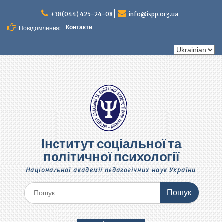
Перейти
до
+38(044) 425-24-08
info@ispp.org.ua
вмісту
Контакти
Повідомлення:
Вибрати
мову
Інститут соціальної та
політичної психології
Національної академії педагогічних наук України
Шукати: