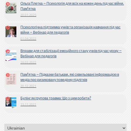
Ольга Плетка – Психологія для всіх на кожен день під час війни.
Пам’ятка
20.01.2025
Психологічна підтримка учнів та організація навчання під час
війни – Вебінар для педагогів
01.04.2022
Вправи для стабілізації емоційного стану учнів під час уроку –
Вебінар для педагогів
26.03.2022
Пам’ятка – Підказки батькам, які схвильовані інформацією в
медіа про ризиковану поведінку підлітків
20.12.2021
Булінг як групова травма: Що з цим робити?
15.11.2021
Вибрати