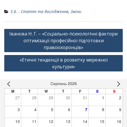
Е.Б. - Статті та дослідження
,
Зміни
Навігація
Іванова Н. Г. – «Соціально-психологічні фактори
записів
оптимізації професійної підготовки
правоохоронців»
«Етичні тенденції в розвитку мережної
культури»
Серпень 2026
M
T
W
T
F
S
S
27
28
29
30
31
1
2
3
4
5
6
7
8
9
10
11
12
13
14
15
16