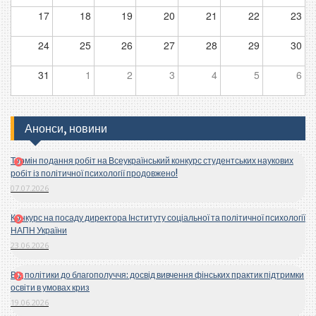
17
18
19
20
21
22
23
24
25
26
27
28
29
30
31
1
2
3
4
5
6
Анонси, новини
Термін подання робіт на Всеукраїнський конкурс студентських наукових
робіт із політичної психології продовжено!
07.07.2026
Конкурс на посаду директора Інституту соціальної та політичної психології
НАПН України
23.06.2026
Від політики до благополуччя: досвід вивчення фінських практик підтримки
освіти в умовах криз
19.06.2026