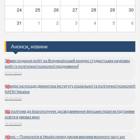
24
25
26
27
28
29
30
31
1
2
3
4
5
6
Анонси, новини
Термін подання робіт на Всеукраїнський конкурс студентських наукових
робіт із політичної психології продовжено!
07.07.2026
Конкурс на посаду директора Інституту соціальної та політичної психології
НАПН України
23.06.2026
Від політики до благополуччя: досвід вивчення фінських практик підтримки
освіти в умовах криз
19.06.2026
Анонс – Психологія в Україні перед лицем викликів воєнного часу: що