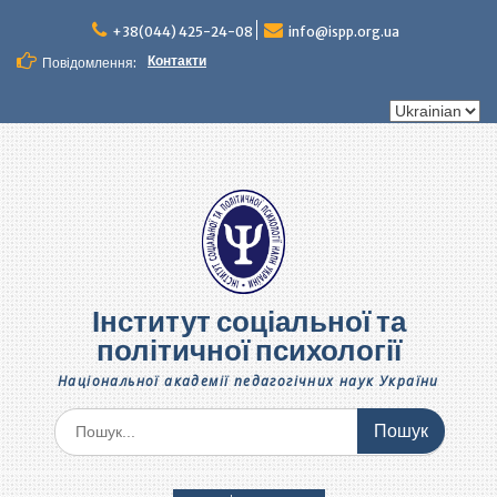
Перейти
до
+38(044) 425-24-08
info@ispp.org.ua
вмісту
Контакти
Повідомлення:
Вибрати
мову
Інститут соціальної та
політичної психології
Національної академії педагогічних наук України
Шукати: