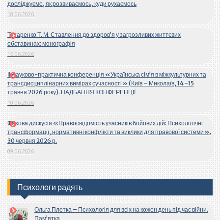
досліджуємо, як розвиваємось, куди рухаємось
18.06.2026
Титаренко Т. М. Ставлення до здоров’я у загрозливих життєвих
обставинах: монографія
16.06.2026
ІІ Науково-практична конференція «Українська сім’я в міжкультурних та
трансдисциплінарних вимірах сучасності» (Київ – Миколаїв, 14 -15
травня 2026 року). НАДБАННЯ КОНФЕРЕНЦІЇ
10.06.2026
Фахова дискусія «Правосвідомість учасників бойових дій: Психологічні
трансформації, нормативні конфлікти та виклики для правової системи».
30 червня 2026 р.
09.06.2026
Психологи радять
Ольга Плетка – Психологія для всіх на кожен день під час війни.
Пам’ятка