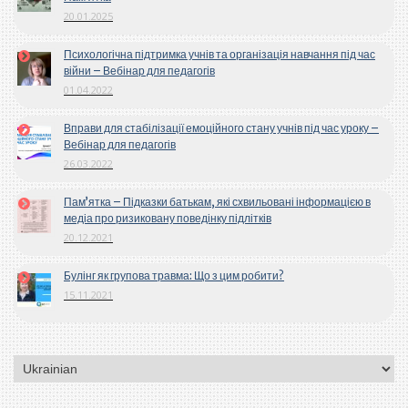
20.01.2025
Психологічна підтримка учнів та організація навчання під час
війни – Вебінар для педагогів
01.04.2022
Вправи для стабілізації емоційного стану учнів під час уроку –
Вебінар для педагогів
26.03.2022
Пам’ятка – Підказки батькам, які схвильовані інформацією в
медіа про ризиковану поведінку підлітків
20.12.2021
Булінг як групова травма: Що з цим робити?
15.11.2021
Вибрати
мову