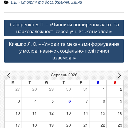
Е.Б. - Статті та дослідження
,
Зміни
Навігація
Лазоренко Б. П. – «Чинники поширення алко- та
записів
наркозалежності серед учнівської молоді»
Кияшко Л. О. – «Умови та механізми формування
у молоді навичок соціально-політичної
взаємодії»
Серпень 2026
M
T
W
T
F
S
S
27
28
29
30
31
1
2
3
4
5
6
7
8
9
10
11
12
13
14
15
16
17
18
19
20
21
22
23