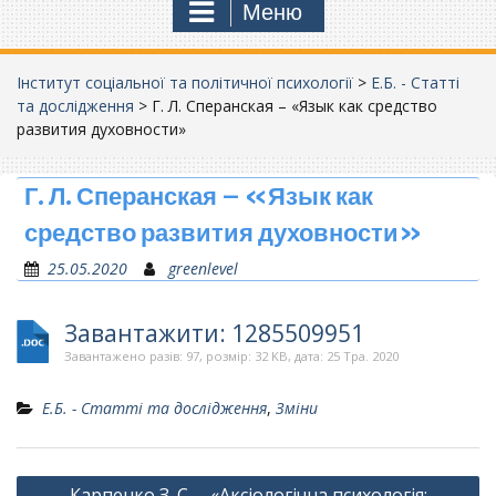
Меню
Інститут соціальної та політичної психології
>
Е.Б. - Статті
та дослідження
>
Г. Л. Сперанская – «Язык как средство
развития духовности»
Г. Л. Сперанская – «Язык как
средство развития духовности»
25.05.2020
greenlevel
Завантажити: 1285509951
Завантажено разів: 97, розмір: 32 KB, дата: 25 Тра. 2020
Е.Б. - Статті та дослідження
,
Зміни
Навігація
Карпенко З. С. – «Аксіологічна психологія: