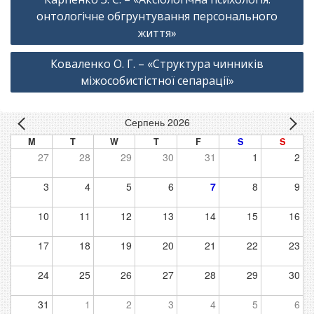
записів
онтологічне обгрунтування персонального
життя»
Коваленко О. Г. – «Структура чинників
міжособистістної сепарації»
Серпень 2026
M
T
W
T
F
S
S
27
28
29
30
31
1
2
3
4
5
6
7
8
9
10
11
12
13
14
15
16
17
18
19
20
21
22
23
24
25
26
27
28
29
30
31
1
2
3
4
5
6