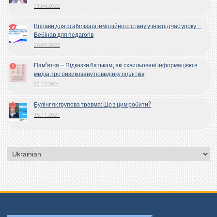
01.04.2022
Вправи для стабілізації емоційного стану учнів під час уроку –
Вебінар для педагогів
26.03.2022
Пам’ятка – Підказки батькам, які схвильовані інформацією в
медіа про ризиковану поведінку підлітків
20.12.2021
Булінг як групова травма: Що з цим робити?
15.11.2021
Вибрати
мову