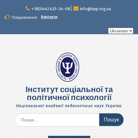
Перейти
до
+38(044) 425-24-08
info@ispp.org.ua
вмісту
Контакти
Повідомлення:
Вибрати
мову
Інститут соціальної та
політичної психології
Національної академії педагогічних наук України
Шукати: