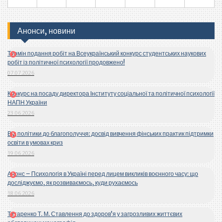
Анонси, новини
Термін подання робіт на Всеукраїнський конкурс студентських наукових
робіт із політичної психології продовжено!
07.07.2026
Конкурс на посаду директора Інституту соціальної та політичної психології
НАПН України
23.06.2026
Від політики до благополуччя: досвід вивчення фінських практик підтримки
освіти в умовах криз
19.06.2026
Анонс – Психологія в Україні перед лицем викликів воєнного часу: що
досліджуємо, як розвиваємось, куди рухаємось
18.06.2026
Титаренко Т. М. Ставлення до здоров’я у загрозливих життєвих