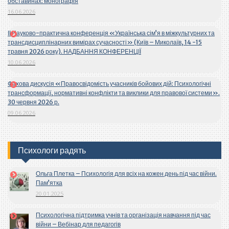
обставинах: монографія
16.06.2026
ІІ Науково-практична конференція «Українська сім’я в міжкультурних та
трансдисциплінарних вимірах сучасності» (Київ – Миколаїв, 14 -15
травня 2026 року). НАДБАННЯ КОНФЕРЕНЦІЇ
10.06.2026
Фахова дискусія «Правосвідомість учасників бойових дій: Психологічні
трансформації, нормативні конфлікти та виклики для правової системи».
30 червня 2026 р.
09.06.2026
Психологи радять
Ольга Плетка – Психологія для всіх на кожен день під час війни.
Пам’ятка
20.01.2025
Психологічна підтримка учнів та організація навчання під час
війни – Вебінар для педагогів