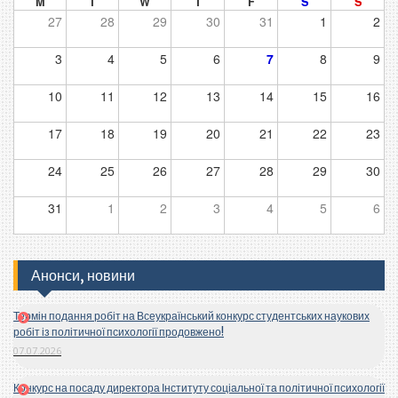
M
T
W
T
F
S
S
27
28
29
30
31
1
2
3
4
5
6
7
8
9
10
11
12
13
14
15
16
17
18
19
20
21
22
23
24
25
26
27
28
29
30
31
1
2
3
4
5
6
Анонси, новини
Термін подання робіт на Всеукраїнський конкурс студентських наукових
робіт із політичної психології продовжено!
07.07.2026
Конкурс на посаду директора Інституту соціальної та політичної психології