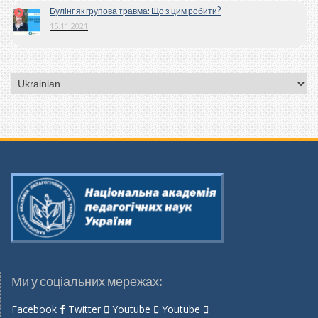
Булінг як групова травма: Що з цим робити?
15.11.2021
Вибрати
мову
Ми у соціальних мережах:
Facebook
Twitter
Youtube
Youtube