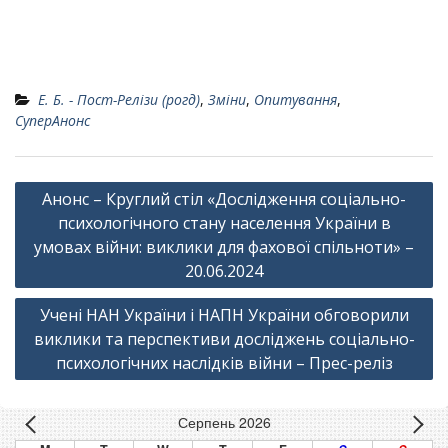
Е. Б. - Пост-Релізи (рогд)
,
Зміни
,
Опитування
,
СуперАнонс
Навігація
Анонс – Круглий стіл «Дослідження соціально-
записів
психологічного стану населення України в
умовах війни: виклики для фахової спільноти» –
20.06.2024
Учені НАН України і НАПН України обговорили
виклики та перспективи досліджень соціально-
психологічних наслідків війни – Прес-реліз
Серпень 2026