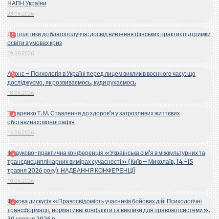
НАПН України
23.06.2026
Від політики до благополуччя: досвід вивчення фінських практик підтримки
освіти в умовах криз
19.06.2026
Анонс – Психологія в Україні перед лицем викликів воєнного часу: що
досліджуємо, як розвиваємось, куди рухаємось
18.06.2026
Титаренко Т. М. Ставлення до здоров’я у загрозливих життєвих
обставинах: монографія
16.06.2026
ІІ Науково-практична конференція «Українська сім’я в міжкультурних та
трансдисциплінарних вимірах сучасності» (Київ – Миколаїв, 14 -15
травня 2026 року). НАДБАННЯ КОНФЕРЕНЦІЇ
10.06.2026
Фахова дискусія «Правосвідомість учасників бойових дій: Психологічні
трансформації, нормативні конфлікти та виклики для правової системи».
30 червня 2026 р.