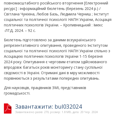
повномасштабного російського вторгнення [Електронний
ресурс] : інформаційний бюлетень (березень 2024 р.) /
Світлана Чуніхіна, Любов Базь, Людмила Черниш ; Інститут
соціальної та політичної психології НАПН України, Асоціація
політичних психологів України. – Кропивницький : Імекс
-ЛТД, 2024. – 92 с.
Бюлетень підготовлено за даними всеукраїнського
репрезентативного опитування, проведеного Інститутом
соціальної та політичної психології НАПН України спільно з
Асоціацією політичних психологів України 1-15 березня
2024 року. Опитування є черговим етапом здійснюваного
впродовж багатьох років моніторингу стану суспільної
свідомості в Україні. Отримані дані в міру можливості
порівнюються з результатами попередніх опитувань.
Для науковців, працівників ЗМІ, представників
громадськості.
Завантажити: bul032024
Завантажено разів: 270, розмір: 1.8 MB, дата: 20 Чер. 2024