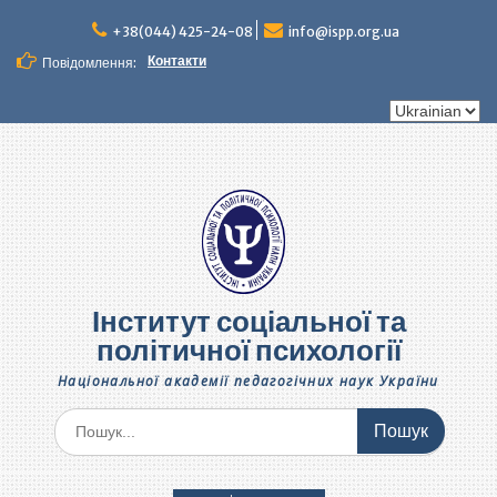
Перейти
до
+38(044) 425-24-08
info@ispp.org.ua
вмісту
Контакти
Повідомлення:
Вибрати
мову
Інститут соціальної та
політичної психології
Національної академії педагогічних наук України
Шукати: