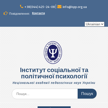
Перейти
до
+38(044) 425-24-08
info@ispp.org.ua
вмісту
Контакти
Повідомлення:
Вибрати
мову
Інститут соціальної та
політичної психології
Національної академії педагогічних наук України
Шукати: