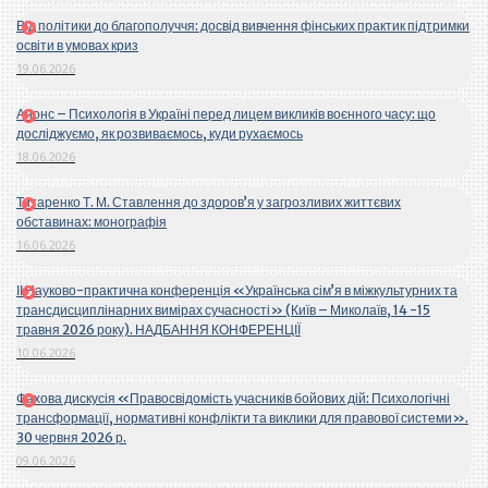
Від політики до благополуччя: досвід вивчення фінських практик підтримки
освіти в умовах криз
19.06.2026
Анонс – Психологія в Україні перед лицем викликів воєнного часу: що
досліджуємо, як розвиваємось, куди рухаємось
18.06.2026
Титаренко Т. М. Ставлення до здоров’я у загрозливих життєвих
обставинах: монографія
16.06.2026
ІІ Науково-практична конференція «Українська сім’я в міжкультурних та
трансдисциплінарних вимірах сучасності» (Київ – Миколаїв, 14 -15
травня 2026 року). НАДБАННЯ КОНФЕРЕНЦІЇ
10.06.2026
Фахова дискусія «Правосвідомість учасників бойових дій: Психологічні
трансформації, нормативні конфлікти та виклики для правової системи».
30 червня 2026 р.
09.06.2026