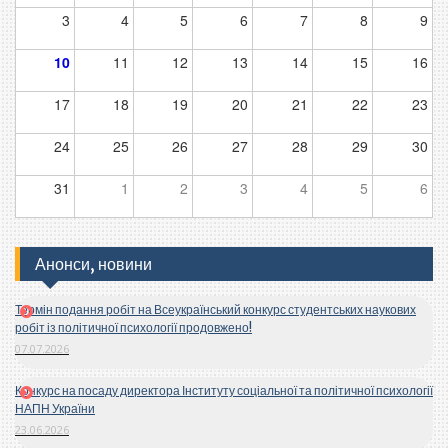
3
4
5
6
7
8
9
10
11
12
13
14
15
16
17
18
19
20
21
22
23
24
25
26
27
28
29
30
31
1
2
3
4
5
6
Анонси, новини
Термін подання робіт на Всеукраїнський конкурс студентських наукових
робіт із політичної психології продовжено!
07.07.2026
Конкурс на посаду директора Інституту соціальної та політичної психології
НАПН України
23.06.2026