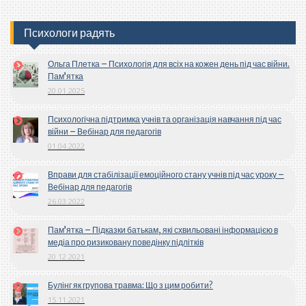
Психологи радять
Ольга Плетка – Психологія для всіх на кожен день під час війни.
Пам’ятка
20.01.2025
Психологічна підтримка учнів та організація навчання під час
війни – Вебінар для педагогів
01.04.2022
Вправи для стабілізації емоційного стану учнів під час уроку –
Вебінар для педагогів
26.03.2022
Пам’ятка – Підказки батькам, які схвильовані інформацією в
медіа про ризиковану поведінку підлітків
20.12.2021
Булінг як групова травма: Що з цим робити?
15.11.2021