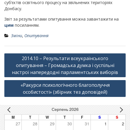
суб’єктів освітнього процесу на звільнених територіях
Донбасу.
Звіт за результатами опитування можна завантажити на
цим
посиланням.
Зміни
,
Опитування
Навігація
2014.10 – Результати всеукраїнського
записів
опитування – Громадська думка і суспільні
настрої напередодні парламентських виборів
«Ракурси психологічного благополуччя
особистості» (збірник тез доповідей)
Серпень 2026
M
T
W
T
F
S
S
27
28
29
30
31
1
2