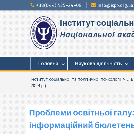
Перейти
+38(044) 425-24-08
info@ispp.org.ua
до
вмісту
Інститут соціальн
Національної акад
Головна
Наукова діяльність
Інститут соціальної та політичної психології
>
Е. Б
2024 р.)
Проблеми освітньої галуз
інформаційний бюлетень