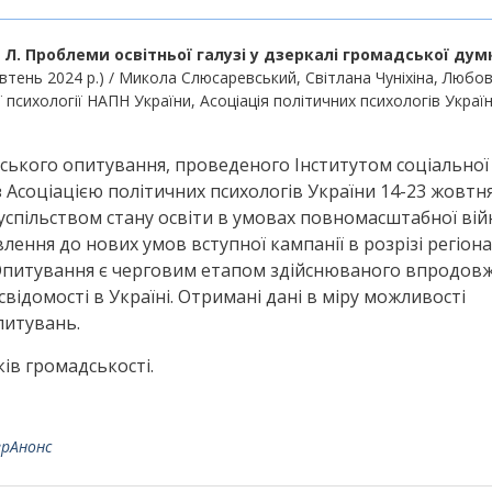
 Л.
Проблеми освітньої галузі у дзеркалі громадської дум
втень 2024 р.) / Микола Слюсаревський, Світлана Чуніхіна, Любов
 психології НАПН України, Асоціація політичних психологів Україн
ського опитування, проведеного Інститутом соціальної
з Асоціацією політичних психологів України 14-23 жовтн
спільством стану освіти в умовах повномасштабної вій
влення до нових умов вступної кампанії в розрізі регіон
 Опитування є черговим етапом здійснюваного впродов
свідомості в Україні. Отримані дані в міру можливості
питувань.
ів громадськості.
ерАнонс