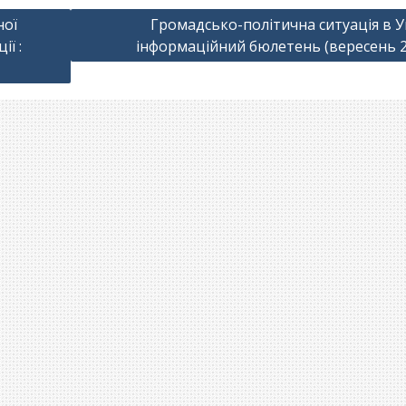
ної
Громадсько-політична ситуація в Ук
ії :
інформаційний бюлетень (вересень 20