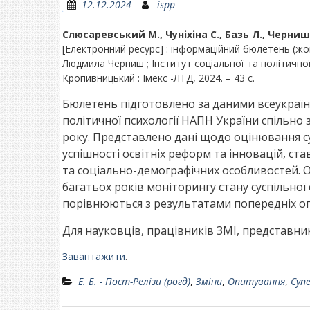
12.12.2024
ispp
Слюсаревський М., Чуніхіна С., Базь Л., Черниш
[Електронний ресурс] : інформаційний бюлетень (жо
Людмила Черниш ; Інститут соціальної та політичної
Кропивницький : Імекс -ЛТД, 2024. – 43 с.
Бюлетень підготовлено за даними всеукраїн
політичної психології НАПН України спільно 
року. Представлено дані щодо оцінювання су
успішності освітніх реформ та інновацій, ста
та соціально-демографічних особливостей.
багатьох років моніторингу стану суспільної 
порівнюються з результатами попередніх о
Для науковців, працівників ЗМІ, представник
Завантажити
.
Е. Б. - Пост-Релізи (рогд)
,
Зміни
,
Опитування
,
Суп