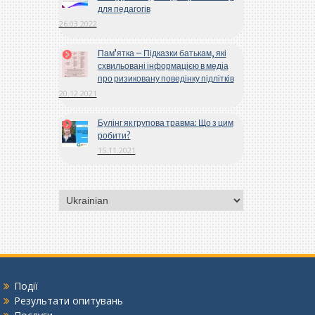
для педагогів
26.03.2022
Пам’ятка – Підказки батькам, які
схвильовані інформацією в медіа
про ризиковану поведінку підлітків
20.12.2021
Булінг як групова травма: Що з цим
робити?
15.11.2021
Вибрати
мову
Події
Результати опитувань