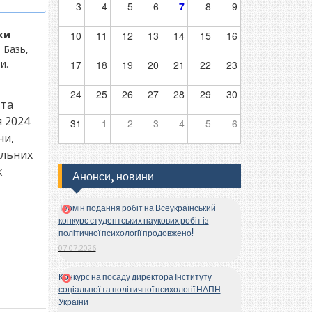
3
4
5
6
7
8
9
ки
10
11
12
13
14
15
16
 Базь,
и. –
17
18
19
20
21
22
23
24
25
26
27
28
29
30
 та
я 2024
31
1
2
3
4
5
6
ни,
альних
ж
Анонси, новини
Термін подання робіт на Всеукраїнський
конкурс студентських наукових робіт із
політичної психології продовжено!
07.07.2026
Конкурс на посаду директора Інституту
соціальної та політичної психології НАПН
України