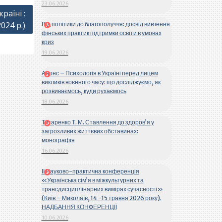
23.06.2026
раїні :
24 р.)
Від політики до благополуччя: досвід вивчення
фінських практик підтримки освіти в умовах
криз
19.06.2026
Анонс – Психологія в Україні перед лицем
викликів воєнного часу: що досліджуємо, як
розвиваємось, куди рухаємось
18.06.2026
Титаренко Т. М. Ставлення до здоров’я у
загрозливих життєвих обставинах:
монографія
16.06.2026
ІІ Науково-практична конференція
«Українська сім’я в міжкультурних та
трансдисциплінарних вимірах сучасності»
(Київ – Миколаїв, 14 -15 травня 2026 року).
НАДБАННЯ КОНФЕРЕНЦІЇ
10.06.2026