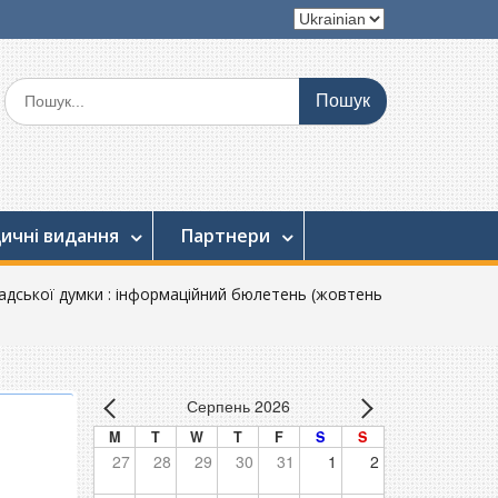
Вибрати
мову
Шукати:
ичні видання
Партнери
мадської думки : інформаційний бюлетень (жовтень
Серпень 2026
M
T
W
T
F
S
S
27
28
29
30
31
1
2