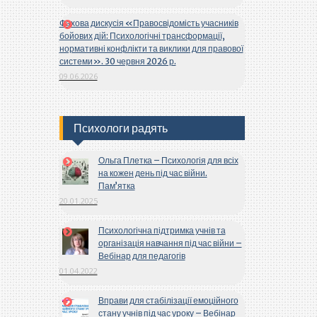
Фахова дискусія «Правосвідомість учасників
бойових дій: Психологічні трансформації,
нормативні конфлікти та виклики для правової
системи». 30 червня 2026 р.
09.06.2026
Психологи радять
Ольга Плетка – Психологія для всіх
на кожен день під час війни.
Пам’ятка
20.01.2025
Психологічна підтримка учнів та
організація навчання під час війни –
Вебінар для педагогів
01.04.2022
Вправи для стабілізації емоційного
стану учнів під час уроку – Вебінар