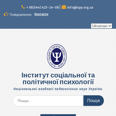
Перейти
до
+38(044) 425-24-08
info@ispp.org.ua
вмісту
Контакти
Повідомлення:
Вибрати
мову
Інститут соціальної та
політичної психології
Національної академії педагогічних наук України
Шукати: