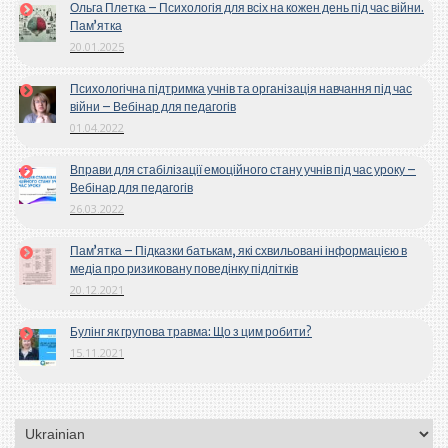
Ольга Плетка – Психологія для всіх на кожен день під час війни.
Пам’ятка
20.01.2025
Психологічна підтримка учнів та організація навчання під час
війни – Вебінар для педагогів
01.04.2022
Вправи для стабілізації емоційного стану учнів під час уроку –
Вебінар для педагогів
26.03.2022
Пам’ятка – Підказки батькам, які схвильовані інформацією в
медіа про ризиковану поведінку підлітків
20.12.2021
Булінг як групова травма: Що з цим робити?
15.11.2021
Вибрати