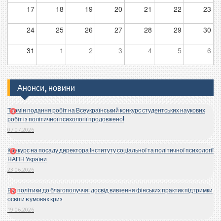
17
18
19
20
21
22
23
24
25
26
27
28
29
30
31
1
2
3
4
5
6
Анонси, новини
Термін подання робіт на Всеукраїнський конкурс студентських наукових
робіт із політичної психології продовжено!
07.07.2026
Конкурс на посаду директора Інституту соціальної та політичної психології
НАПН України
23.06.2026
Від політики до благополуччя: досвід вивчення фінських практик підтримки
освіти в умовах криз
19.06.2026