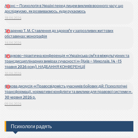
Анонс – Психологія в Україні перед лицем викликів воєнного часу: що
досліджуємо, як розвиваємось, куди рухаємось
18.06.2026
Титаренко Т. М. Ставлення до здоров’я у загрозливих життєвих
обставинах: монографія
16.06.2026
ІІ Науково-практична конференція «Українська сім’я в міжкультурних та
трансдисциплінарних вимірах сучасності» (Київ – Миколаїв, 14 -15
травня 2026 року). НАДБАННЯ КОНФЕРЕНЦІЇ
10.06.2026
Фахова дискусія «Правосвідомість учасників бойових дій: Психологічні
трансформації, нормативні конфлікти та виклики для правової системи».
30 червня 2026 р.
09.06.2026
Психологи радять