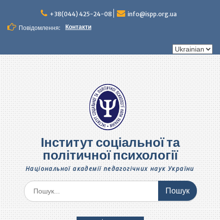
Перейти
до
+38(044) 425-24-08
info@ispp.org.ua
вмісту
Контакти
Повідомлення:
Вибрати
мову
Інститут соціальної та
політичної психології
Національної академії педагогічних наук України
Шукати: