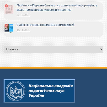
Пам’ятка – Підказки батькам, які схвильовані інформацією в
медіа про ризиковану поведінку підлітків
20.12.2021
Булінг як групова травма: Що з цим робити?
15.11.2021
Вибрати
мову