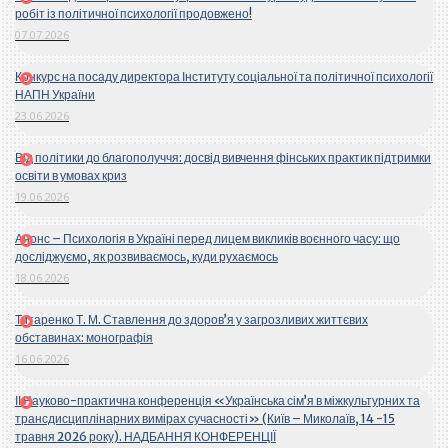
робіт із політичної психології продовжено!
07.07.2026
Конкурс на посаду директора Інституту соціальної та політичної психології
НАПН України
23.06.2026
Від політики до благополуччя: досвід вивчення фінських практик підтримки
освіти в умовах криз
19.06.2026
Анонс – Психологія в Україні перед лицем викликів воєнного часу: що
досліджуємо, як розвиваємось, куди рухаємось
18.06.2026
Титаренко Т. М. Ставлення до здоров’я у загрозливих життєвих
обставинах: монографія
16.06.2026
ІІ Науково-практична конференція «Українська сім’я в міжкультурних та
трансдисциплінарних вимірах сучасності» (Київ – Миколаїв, 14 -15
травня 2026 року). НАДБАННЯ КОНФЕРЕНЦІЇ