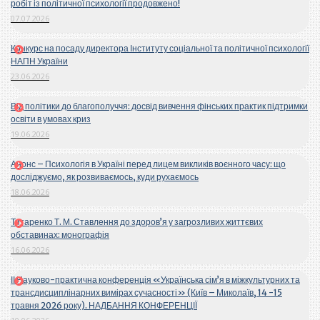
робіт із політичної психології продовжено!
07.07.2026
Конкурс на посаду директора Інституту соціальної та політичної психології
НАПН України
23.06.2026
Від політики до благополуччя: досвід вивчення фінських практик підтримки
освіти в умовах криз
19.06.2026
Анонс – Психологія в Україні перед лицем викликів воєнного часу: що
досліджуємо, як розвиваємось, куди рухаємось
18.06.2026
Титаренко Т. М. Ставлення до здоров’я у загрозливих життєвих
обставинах: монографія
16.06.2026
ІІ Науково-практична конференція «Українська сім’я в міжкультурних та
трансдисциплінарних вимірах сучасності» (Київ – Миколаїв, 14 -15
травня 2026 року). НАДБАННЯ КОНФЕРЕНЦІЇ