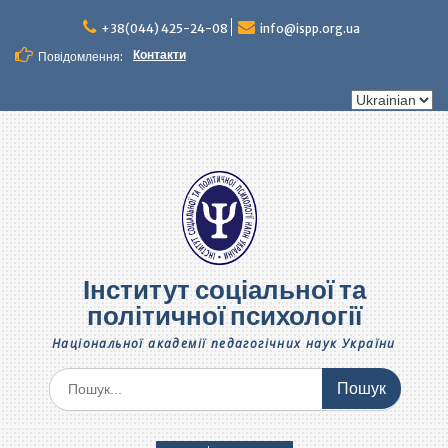
Перейти
до
+38(044) 425-24-08
info@ispp.org.ua
вмісту
Контакти
Повідомлення:
Вибрати
мову
Інститут соціальної та
політичної психології
Національної академії педагогічних наук України
Шукати: