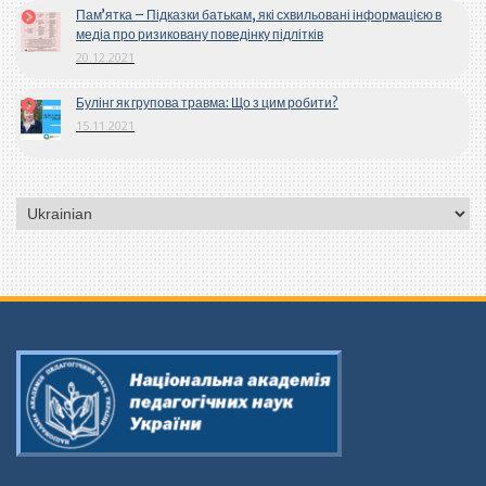
Пам’ятка – Підказки батькам, які схвильовані інформацією в
медіа про ризиковану поведінку підлітків
20.12.2021
Булінг як групова травма: Що з цим робити?
15.11.2021
Вибрати
мову