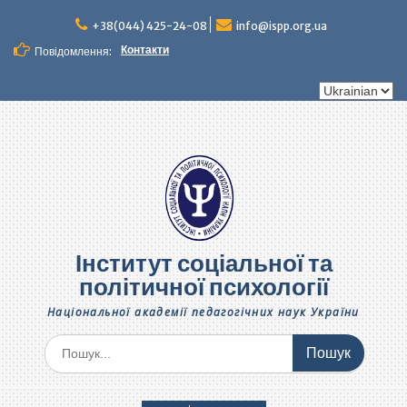
Перейти
до
+38(044) 425-24-08
info@ispp.org.ua
вмісту
Контакти
Повідомлення:
Вибрати
мову
Інститут соціальної та
політичної психології
Національної академії педагогічних наук України
Шукати: