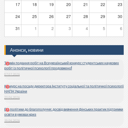
17
18
19
20
21
22
23
24
25
26
27
28
29
30
31
1
2
3
4
5
6
Анонси, новини
Термін подання робіт на Всеукраїнський конкурс студентських наукових
робіт із політичної психології продовжено!
07.07.2026
Конкурс на посаду директора Інституту соціальної та політичної психології
НАПН України
23.06.2026
Від політики до благополуччя: досвід вивчення фінських практик підтримки
освіти в умовах криз
19.06.2026