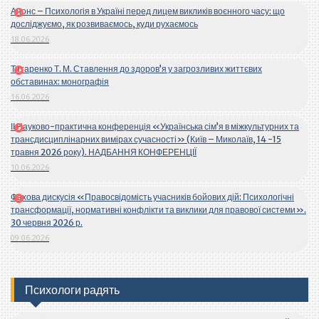
Анонс – Психологія в Україні перед лицем викликів воєнного часу: що
досліджуємо, як розвиваємось, куди рухаємось
18.06.2026
Титаренко Т. М. Ставлення до здоров’я у загрозливих життєвих
обставинах: монографія
16.06.2026
ІІ Науково-практична конференція «Українська сім’я в міжкультурних та
трансдисциплінарних вимірах сучасності» (Київ – Миколаїв, 14 -15
травня 2026 року). НАДБАННЯ КОНФЕРЕНЦІЇ
10.06.2026
Фахова дискусія «Правосвідомість учасників бойових дій: Психологічні
трансформації, нормативні конфлікти та виклики для правової системи».
30 червня 2026 р.
09.06.2026
Психологи радять