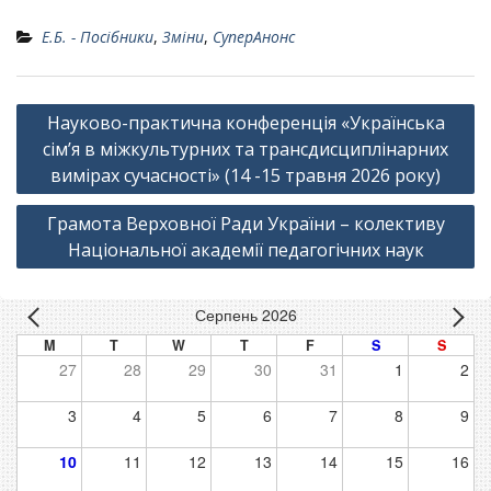
Е.Б. - Посібники
,
Зміни
,
СуперАнонс
Навігація
Науково-практична конференція «Українська
записів
сім’я в міжкультурних та трансдисциплінарних
вимірах сучасності» (14 -15 травня 2026 року)
Грамота Верховної Ради України – колективу
Національної академії педагогічних наук
Серпень 2026
M
T
W
T
F
S
S
27
28
29
30
31
1
2
3
4
5
6
7
8
9
10
11
12
13
14
15
16