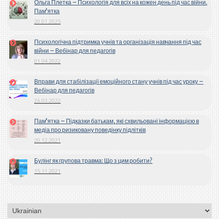
Ольга Плетка – Психологія для всіх на кожен день під час війни.
Пам’ятка
20.01.2025
Психологічна підтримка учнів та організація навчання під час
війни – Вебінар для педагогів
01.04.2022
Вправи для стабілізації емоційного стану учнів під час уроку –
Вебінар для педагогів
26.03.2022
Пам’ятка – Підказки батькам, які схвильовані інформацією в
медіа про ризиковану поведінку підлітків
20.12.2021
Булінг як групова травма: Що з цим робити?
15.11.2021
Вибрати
мову