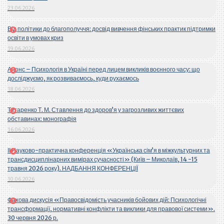
23.06.2026
Від політики до благополуччя: досвід вивчення фінських практик підтримки
освіти в умовах криз
19.06.2026
Анонс – Психологія в Україні перед лицем викликів воєнного часу: що
досліджуємо, як розвиваємось, куди рухаємось
18.06.2026
Титаренко Т. М. Ставлення до здоров’я у загрозливих життєвих
обставинах: монографія
16.06.2026
ІІ Науково-практична конференція «Українська сім’я в міжкультурних та
трансдисциплінарних вимірах сучасності» (Київ – Миколаїв, 14 -15
травня 2026 року). НАДБАННЯ КОНФЕРЕНЦІЇ
10.06.2026
Фахова дискусія «Правосвідомість учасників бойових дій: Психологічні
трансформації, нормативні конфлікти та виклики для правової системи».
30 червня 2026 р.