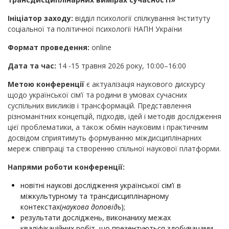
Ініціатор заходу:
відділ психології спілкування Інституту
соціальної та політичної психології НАПН України
Формат проведення:
online
Дата та час:
14 -15 травня 2026 року, 10:00–16:00
Метою конференції
є актуалізація наукового дискурсу
щодо української сім’ї та родини в умовах сучасних
суспільних викликів і трансформацій. Представлення
різноманітних концепцій, підходів, ідей і методів дослідження
цієї проблематики, а також обмін науковим і практичним
досвідом сприятимуть формуванню міждисциплінарних
мереж співпраці та створенню спільної наукової платформи.
Н
апрям
и
роботи
конференції:
новітні наукові дослідження української сім’ї в
міжкультурному та трансдисциплінарному
контекстах(
наукова доповідь
);
результати досліджень, виконаниху межах
кваліфікаційних робіт, що презентуються здобувачами