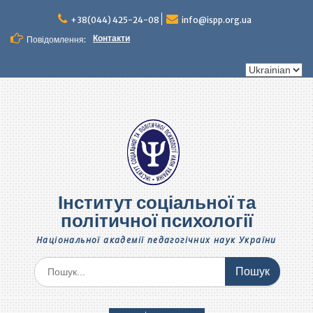
Перейти
до
+38(044) 425-24-08
info@ispp.org.ua
вмісту
Контакти
Повідомлення:
Вибрати
мову
Інститут соціальної та
політичної психології
Національної академії педагогічних наук України
Шукати: