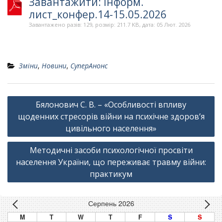
Завантажити: Інформ.
лист_конфер.14-15.05.2026
Завантажено разів: 129, розмір: 211.7 KB, дата: 05 Лют. 2026
Зміни
,
Новини
,
СуперАнонс
Навігація
Бялонович С. В. – «Особливості впливу
записів
щоденних стресорів війни на психічне здоров’я
цивільного населення»
Методичні засоби психологічної просвіти
населення України, що переживає травму війни:
практикум
Серпень 2026
M
T
W
T
F
S
S