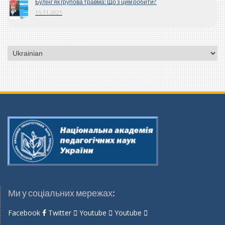
Булінг як групова травма: Що з цим робити?
15.11.2021
Вибрати
мову
Ми у соціальних мережах:
Facebook
Twitter
Youtube
Youtube