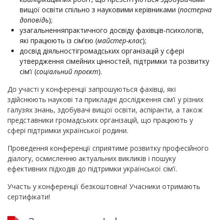
вищої освіти спільно з науковими керівниками (
постерна
доповідь
);
узагальненняпрактичного досвіду фахівців-психологів,
які працюють із сім’єю (
майстер-клас
);
досвід діяльностігромадських організацій у сфері
утвердження сімейних цінностей, підтримки та розвитку
сім’ї (
соціальний проєкт
).
До участі у конференції запрошуються фахівці, які
здійснюють наукові та прикладні дослідження сім’ї у різних
галузях знань, здобувачі вищої освіти, аспіранти, а також
представники громадських організацій, що працюють у
сфері підтримки української родини.
Проведення конференції сприятиме розвитку професійного
діалогу, осмисленню актуальних викликів і пошуку
ефективних підходів до підтримки української сім’ї.
Участь у конференції безкоштовна! Учасники отримають
сертифікати!