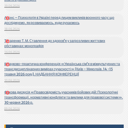
19.06.2026
Анонс – Психологія в Україні перед лицем викликів воєнного часу: що
досліджуємо, як розвиваємось, куди рухаємось
18.06.2026
Титаренко Т. М. Ставлення до здоров’я у загрозливих життєвих
обставинах: монографія
16.06.2026
ІІ Науково-практична конференція «Українська сім’я в міжкультурних та
трансдисциплінарних вимірах сучасності» (Київ – Миколаїв, 14 -15
травня 2026 року). НАДБАННЯ КОНФЕРЕНЦІЇ
10.06.2026
Фахова дискусія «Правосвідомість учасників бойових дій: Психологічні
трансформації, нормативні конфлікти та виклики для правової системи».
30 червня 2026 р.
09.06.2026