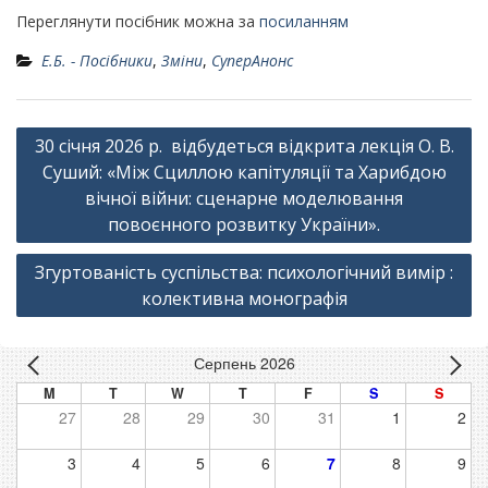
Переглянути посібник можна за
посиланням
Е.Б. - Посібники
,
Зміни
,
СуперАнонс
Навігація
30 січня 2026 р. відбудеться відкрита лекція О. В.
записів
Суший: «Між Сциллою капітуляції та Харибдою
вічної війни: сценарне моделювання
повоєнного розвитку України».
Згуртованість суспільства: психологічний вимір :
колективна монографія
Серпень 2026
M
T
W
T
F
S
S
27
28
29
30
31
1
2
3
4
5
6
7
8
9