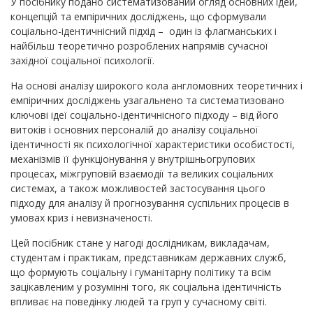
У посібнику подано систематизований огляд основних ідей,
концепцій та емпіричних досліджень, що сформували
соціально-ідентичнісний підхід – один із флагманських і
найбільш теоретично розроблених напрямів сучасної
західної соціальної психології.
На основі аналізу широкого кола англомовних теоретичних і
емпіричних досліджень узагальнено та систематизовано
ключові ідеї соціально-ідентичнісного підходу – від його
витоків і основних персоналій до аналізу соціальної
ідентичності як психологічної характеристики особистості,
механізмів її функціонування у внутрішньогрупових
процесах, міжгруповій взаємодії та великих соціальних
системах, а також можливостей застосування цього
підходу для аналізу й прогнозування суспільних процесів в
умовах криз і невизначеності.
Цей посібник стане у нагоді дослідникам, викладачам,
студентам і практикам, представникам державних служб,
що формують соціальну і гуманітарну політику та всім
зацікавленим у розумінні того, як соціальна ідентичність
впливає на поведінку людей та груп у сучасному світі.