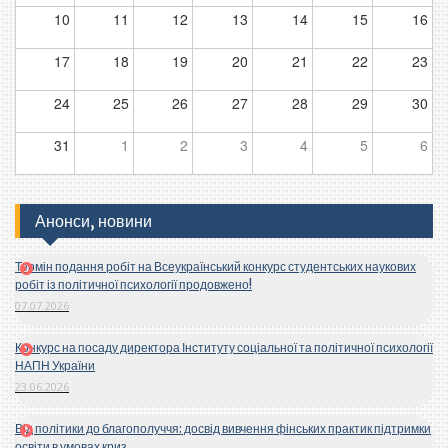
10
11
12
13
14
15
16
17
18
19
20
21
22
23
24
25
26
27
28
29
30
31
1
2
3
4
5
6
Анонси, новини
Термін подання робіт на Всеукраїнський конкурс студентських наукових
робіт із політичної психології продовжено!
07.07.2026
Конкурс на посаду директора Інституту соціальної та політичної психології
НАПН України
23.06.2026
Від політики до благополуччя: досвід вивчення фінських практик підтримки
освіти в умовах криз