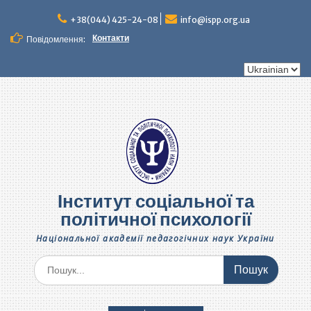
Перейти
до
+38(044) 425-24-08
info@ispp.org.ua
вмісту
Контакти
Повідомлення:
Вибрати
мову
Інститут соціальної та
політичної психології
Національної академії педагогічних наук України
Шукати: