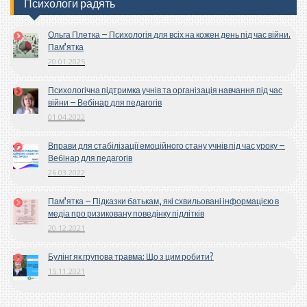
Психологи радять
Ольга Плетка – Психологія для всіх на кожен день під час війни.
Пам’ятка
20.01.2025
Психологічна підтримка учнів та організація навчання під час
війни – Вебінар для педагогів
01.04.2022
Вправи для стабілізації емоційного стану учнів під час уроку –
Вебінар для педагогів
26.03.2022
Пам’ятка – Підказки батькам, які схвильовані інформацією в
медіа про ризиковану поведінку підлітків
20.12.2021
Булінг як групова травма: Що з цим робити?
15.11.2021