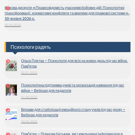
Фахова дискусія «Правосвідомість учасників бойових дій: Психологічні
трансформації, нормативні конфлікти та виклики для правової системи».
30 червня 2026 р.
09.06.2026
Психологи радять
Ольга Плетка – Психологія для всіх на кожен день під час війни.
Пам’ятка
20.01.2025
Психологічна підтримка учнів та організація навчання під час
війни – Вебінар для педагогів
01.04.2022
Вправи для стабілізації емоційного стану учнів під час уроку –
Вебінар для педагогів
26.03.2022
Пам’ятка – Підказки батькам, які схвильовані інформацією в