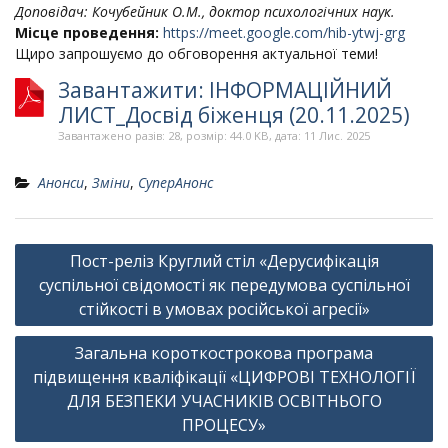
Доповідач: Кочубейник О.М., доктор психологічних наук.
Місце проведення:
https://meet.google.com/hib-ytwj-grg
Щиро запрошуємо до обговорення актуальної теми!
Завантажити: ІНФОРМАЦІЙНИЙ
ЛИСТ_Досвід біженця (20.11.2025)
Завантажено разів: 28, розмір: 44.0 KB, дата: 11 Лис. 2025
Анонси
,
Зміни
,
СуперАнонс
Навігація
Пост-реліз Круглий стіл «Дерусифікація
записів
суспільної свідомості як передумова суспільної
стійкості в умовах російської агресії»
Загальна короткострокова програма
підвищення кваліфікації «ЦИФРОВІ ТЕХНОЛОГІЇ
ДЛЯ БЕЗПЕКИ УЧАСНИКІВ ОСВІТНЬОГО
ПРОЦЕСУ»