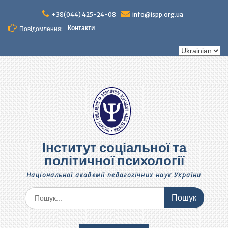
Перейти
до
+38(044) 425-24-08
info@ispp.org.ua
вмісту
Контакти
Повідомлення:
Вибрати
мову
Інститут соціальної та
політичної психології
Національної академії педагогічних наук України
Шукати: