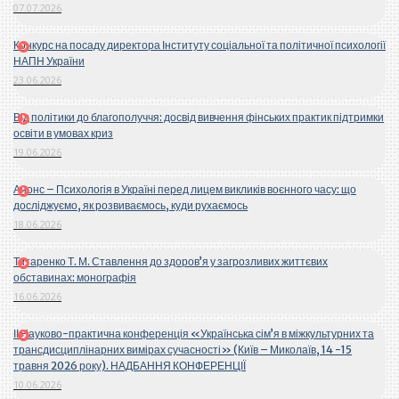
07.07.2026
Конкурс на посаду директора Інституту соціальної та політичної психології
НАПН України
23.06.2026
Від політики до благополуччя: досвід вивчення фінських практик підтримки
освіти в умовах криз
19.06.2026
Анонс – Психологія в Україні перед лицем викликів воєнного часу: що
досліджуємо, як розвиваємось, куди рухаємось
18.06.2026
Титаренко Т. М. Ставлення до здоров’я у загрозливих життєвих
обставинах: монографія
16.06.2026
ІІ Науково-практична конференція «Українська сім’я в міжкультурних та
трансдисциплінарних вимірах сучасності» (Київ – Миколаїв, 14 -15
травня 2026 року). НАДБАННЯ КОНФЕРЕНЦІЇ
10.06.2026