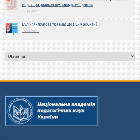
медіа про ризиковану поведінку підлітків
20.12.2021
Булінг як групова травма: Що з цим робити?
15.11.2021
Вибрати
мову