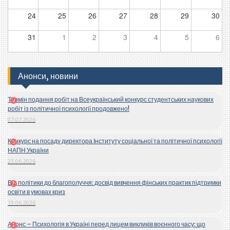
24
25
26
27
28
29
30
31
1
2
3
4
5
6
Анонси, новини
Термін подання робіт на Всеукраїнський конкурс студентських наукових
робіт із політичної психології продовжено!
07.07.2026
Конкурс на посаду директора Інституту соціальної та політичної психології
НАПН України
23.06.2026
Від політики до благополуччя: досвід вивчення фінських практик підтримки
освіти в умовах криз
19.06.2026
Анонс – Психологія в Україні перед лицем викликів воєнного часу: що