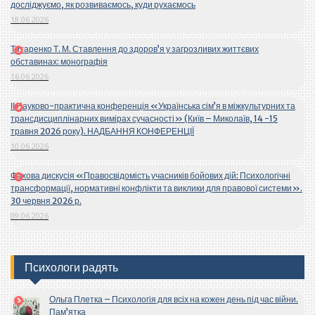
досліджуємо, як розвиваємось, куди рухаємось
18.06.2026
Титаренко Т. М. Ставлення до здоров’я у загрозливих життєвих
обставинах: монографія
16.06.2026
ІІ Науково-практична конференція «Українська сім’я в міжкультурних та
трансдисциплінарних вимірах сучасності» (Київ – Миколаїв, 14 -15
травня 2026 року). НАДБАННЯ КОНФЕРЕНЦІЇ
10.06.2026
Фахова дискусія «Правосвідомість учасників бойових дій: Психологічні
трансформації, нормативні конфлікти та виклики для правової системи».
30 червня 2026 р.
09.06.2026
Психологи радять
Ольга Плетка – Психологія для всіх на кожен день під час війни.
Пам’ятка