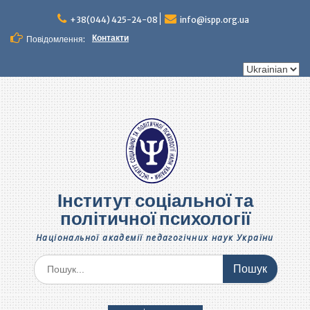
Перейти
до
+38(044) 425-24-08
info@ispp.org.ua
вмісту
Контакти
Повідомлення:
Вибрати
мову
Інститут соціальної та
політичної психології
Національної академії педагогічних наук України
Шукати: