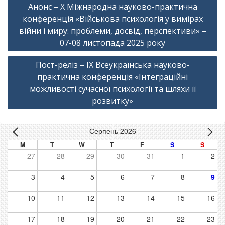
Анонс – Х Міжнародна науково-практична
записів
конференція «Військова психологія у вимірах
війни і миру: проблеми, досвід, перспективи» –
07-08 листопада 2025 року
Пост-реліз – ІX Всеукраїнська науково-
практична конференція «Інтеграційні
можливості сучасної психології та шляхи її
розвитку»
Серпень 2026
M
T
W
T
F
S
S
27
28
29
30
31
1
2
3
4
5
6
7
8
9
10
11
12
13
14
15
16
17
18
19
20
21
22
23