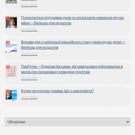
20.01.2025
Психологічна підтримка учнів та організація навчання під час
війни – Вебінар для педагогів
01.04.2022
Вправи для стабілізації емоційного стану учнів під час уроку –
Вебінар для педагогів
26.03.2022
Пам’ятка – Підказки батькам, які схвильовані інформацією в
медіа про ризиковану поведінку підлітків
20.12.2021
Булінг як групова травма: Що з цим робити?
15.11.2021
Вибрати
мову