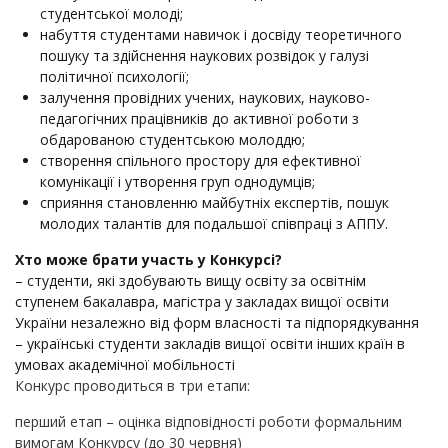
студентської молоді;
набуття студентами навичок і досвіду теоретичного
пошуку та здійснення наукових розвідок у галузі
політичної психології;
залучення провідних учених, наукових, науково-
педагогічних працівників до активної роботи з
обдарованою студентською молоддю;
створення спільного простору для ефективної
комунікації і утворення груп однодумців;
сприяння становленню майбутніх експертів, пошук
молодих талантів для подальшої співпраці з АППУ.
Хто може брати участь у Конкурсі?
– студенти, які здобувають вищу освіту за освітнім
ступенем бакалавра, магістра у закладах вищої освіти
України незалежно від форм власності та підпорядкування
– українські студенти закладів вищої освіти інших країн в
умовах академічної мобільності
Конкурс проводиться в три етапи:
перший етап – оцінка відповідності роботи формальним
вимогам Конкурсу (до 30 червня)