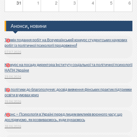
31
1
2
3
4
5
6
Анонси, новини
Термін подання робіт на Всеукраїнський конкурс студентських наукових
робіт із політичної психології продовжено!
07.07.2026
Конкурс на посаду директора Інституту соціальної та політичної психології
НАПН України
23.06.2026
Від політики до благополуччя: досвід вивчення фінських практик підтримки
освіти в умовах криз
19.06.2026
Анонс – Психологія в Україні перед лицем викликів воєнного часу: що
досліджуємо, як розвиваємось, куди рухаємось
18.06.2026