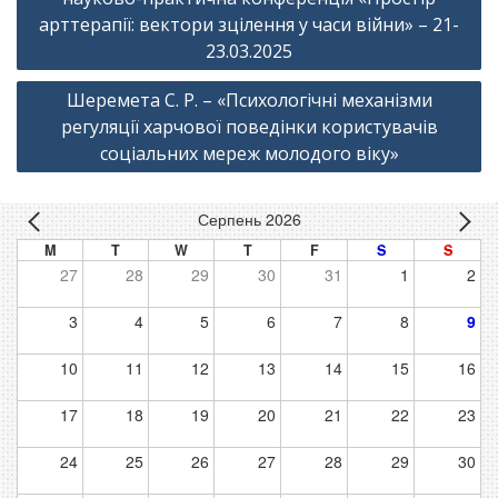
арттерапії: вектори зцілення у часи війни» – 21-
23.03.2025
Шеремета С. Р. – «Психологічні механізми
регуляції харчової поведінки користувачів
соціальних мереж молодого віку»
Серпень 2026
M
T
W
T
F
S
S
27
28
29
30
31
1
2
3
4
5
6
7
8
9
10
11
12
13
14
15
16
17
18
19
20
21
22
23
24
25
26
27
28
29
30