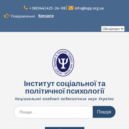
Перейти
до
+38(044) 425-24-08
info@ispp.org.ua
вмісту
Контакти
Повідомлення:
Вибрати
мову
Інститут соціальної та
політичної психології
Національної академії педагогічних наук України
Шукати: