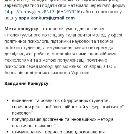
зареєструватися і подати свої матеріали через гугл-форму
(
https://forms.gle/uvPNL3LJ6HNYYR2f6
) або на електронну
пошту
appu.konkurs@gmail.com
Мета конкурсу
– створення умов для розвитку
інтелектуального потенціалу талановитої молоді у сфері
політичної психології, підтримки наукової та творчої
роботи студентів, стимулювання їхнього інтересу до
дослідницької роботи, оволодіння ними інноваційними
технологіями та з метою популяризації політичної
психології серед молоді для можливої співпраці з ГО «
Асоціація політичних психологів України»
Завдання Конкурсу:
виявлення та розвиток обдарованих студентів,
сприяння реалізації їхніх здібностей у сфері політичної
психології;
популяризація досягнень та інноваційних методів
політичної психології;
стимулювання творчого самовдосконалення