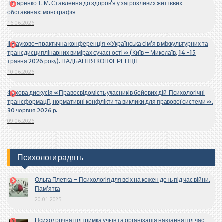
Титаренко Т. М. Ставлення до здоров’я у загрозливих життєвих
обставинах: монографія
16.06.2026
ІІ Науково-практична конференція «Українська сім’я в міжкультурних та
трансдисциплінарних вимірах сучасності» (Київ – Миколаїв, 14 -15
травня 2026 року). НАДБАННЯ КОНФЕРЕНЦІЇ
10.06.2026
Фахова дискусія «Правосвідомість учасників бойових дій: Психологічні
трансформації, нормативні конфлікти та виклики для правової системи».
30 червня 2026 р.
09.06.2026
Психологи радять
Ольга Плетка – Психологія для всіх на кожен день під час війни.
Пам’ятка
20.01.2025
Психологічна підтримка учнів та організація навчання під час