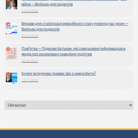
війни – Вебінар для педагогів
01.04.2022
Вправи для стабілізації емоційного стану учнів під час уроку –
Вебінар для педагогів
26.03.2022
Пам’ятка – Підказки батькам, які схвильовані інформацією в
медіа про ризиковану поведінку підлітків
20.12.2021
Булінг як групова травма: Що з цим робити?
15.11.2021
Вибрати
мову