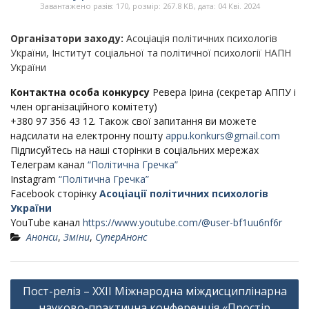
Завантажено разів: 170, розмір: 267.8 KB, дата: 04 Кві. 2024
Організатори заходу:
Асоціація політичних психологів
України, Інститут соціальної та політичної психології НАПН
України
Контактна особа конкурсу
Ревера Ірина (секретар АППУ і
член організаційного комітету)
+380 97 356 43 12. Також свої запитання ви можете
надсилати на електронну пошту
appu.konkurs@gmail.com
Підписуйтесь на наші сторінки в соціальних мережах
Телеграм канал
“Політична Гречка”
Instagram
“Політична Гречка”
Fаcebook сторінку
Асоціації політичних психологів
України
YouTube канал
https://www.youtube.com/@user-bf1uu6nf6r
Анонси
,
Зміни
,
СуперАнонс
Навігація
Пост-реліз – ХХІІ Міжнародна міждисциплінарна
записів
науково-практична конференція «Простір