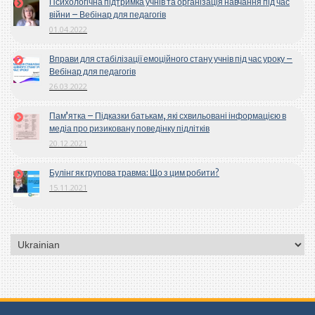
Психологічна підтримка учнів та організація навчання під час
війни – Вебінар для педагогів
01.04.2022
Вправи для стабілізації емоційного стану учнів під час уроку –
Вебінар для педагогів
26.03.2022
Пам’ятка – Підказки батькам, які схвильовані інформацією в
медіа про ризиковану поведінку підлітків
20.12.2021
Булінг як групова травма: Що з цим робити?
15.11.2021
Вибрати
мову