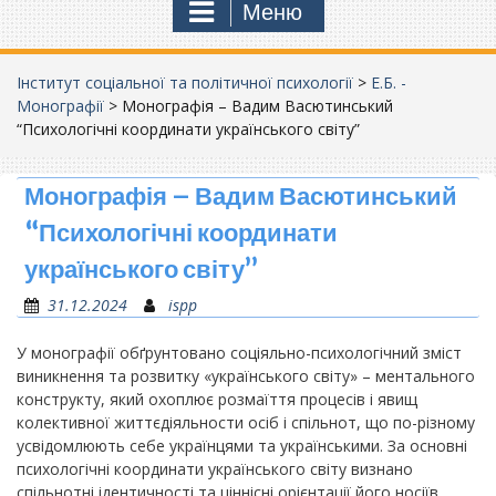
Меню
Інститут соціальної та політичної психології
>
Е.Б. -
Монографії
>
Монографія – Вадим Васютинський
“Психологічні координати українського світу”
Монографія – Вадим Васютинський
“Психологічні координати
українського світу”
31.12.2024
ispp
У монографії обґрунтовано соціяльно-психологічний зміст
виникнення та розвитку «українського світу» – ментального
конструкту, який охоплює розмаїття процесів і явищ
колективної життєдіяльности осіб і спільнот, що по-різному
усвідомлюють себе українцями та українськими. За основні
психологічні координати українського світу визнано
спільнотні ідентичності та ціннісні орієнтації його носіїв,