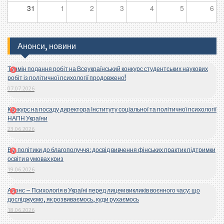
31
1
2
3
4
5
6
Анонси, новини
Термін подання робіт на Всеукраїнський конкурс студентських наукових
робіт із політичної психології продовжено!
07.07.2026
Конкурс на посаду директора Інституту соціальної та політичної психології
НАПН України
23.06.2026
Від політики до благополуччя: досвід вивчення фінських практик підтримки
освіти в умовах криз
19.06.2026
Анонс – Психологія в Україні перед лицем викликів воєнного часу: що
досліджуємо, як розвиваємось, куди рухаємось
18.06.2026