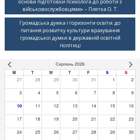
основи підготовки психолога до роботи з
військовослужбовцями» – Плетка О. Т.
Громадська думка і горизонти освіти: до
питання розвитку культури врахування
громадської думки в державній освітній
політиці
Серпень 2026
M
T
W
T
F
S
S
27
28
29
30
31
1
2
3
4
5
6
7
8
9
10
11
12
13
14
15
16
17
18
19
20
21
22
23
24
25
26
27
28
29
30