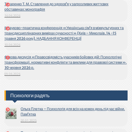
Титаренко Т. М. Ставлення до здоров’я у загрозливих життєвих
обставинах: монографія
16.06.2026
ІІ Науково-практична конференція «Українська сім’я в міжкультурних та
трансдисциплінарних вимірах сучасності» (Київ – Миколаїв, 14 -15
травня 2026 року). НАДБАННЯ КОНФЕРЕНЦІЇ
10.06.2026
Фахова дискусія «Правосвідомість учасників бойових дій: Психологічні
трансформації, нормативні конфлікти та виклики для правової системи».
30 червня 2026 р.
09.06.2026
Психологи радять
Ольга Плетка – Психологія для всіх на кожен день під час війни.
Пам’ятка
20.01.2025