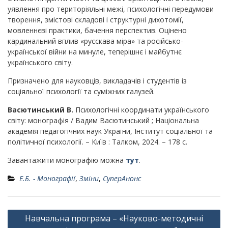
уявлення про територіяльні межі, психологічні передумови
творення, змістові складові і структурні дихотомії,
мовленнєві практики, бачення перспектив. Оцінено
кардинальний вплив «русскава міра» та російсько-
української війни на минуле, теперішнє і майбутнє
українського світу.
Призначено для науковців, викладачів і студентів із
соціяльної психології та суміжних галузей.
Васютинський В.
Психологічні координати українського
світу: монографія / Вадим Васютинський ; Національна
академія педагогічних наук України, Інститут соціальної та
політичної психології. – Київ : Талком, 2024. – 178 c.
Завантажити монографію можна
тут
.
Е.Б. - Монографії
,
Зміни
,
СуперАнонс
Навігація
Навчальна програма – «Науково-методичні
записів