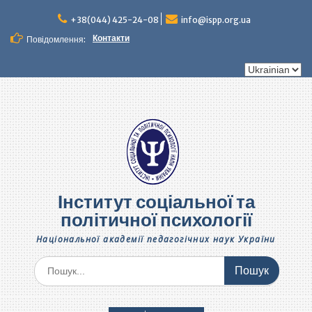
Перейти
до
+38(044) 425-24-08
info@ispp.org.ua
вмісту
Контакти
Повідомлення:
Вибрати
мову
Інститут соціальної та
політичної психології
Національної академії педагогічних наук України
Шукати: