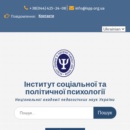
Перейти
до
+38(044) 425-24-08
info@ispp.org.ua
вмісту
Контакти
Повідомлення:
Вибрати
мову
Інститут соціальної та
політичної психології
Національної академії педагогічних наук України
Шукати: