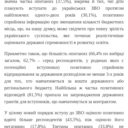
значна частка опитаних (37,5%), зокрема й тих, чиї діти
планують вступати до українських ЗВО протягом
найближчих одного-двох років (30,1%), позитивно
сприйняла інформацію про зменшення кількості бюджетних
місць, що, на нашу думку, може свідчити про певну зрілість
українського суспільства, яке починає реалістичніше
оцінювати державні спроможності в розвитку освіти.
Прикметно також, що більшість опитаних (66,4% по вибірці
загалом, 62,7% – серед респондентів, у родинах яких є
потенційні вступники) позитивно сприйняли
відпрацювання за державним розподілом не менше 3-х років
для тих, хто навчатиметься за кошти державного або
регіонального бюджету. Найбільша ж частка позитивних
відповідей (81,5%) припала на запровадження державних
грантів для вступників, що навчатимуться за контрактом.
У цілому новий порядок вступу до ЗВО оцінило позитивно
вдвічі більше респондентів (43,5%), ніж оцінило його
негативно (17,8%). Третина опитаних (33,8%) не