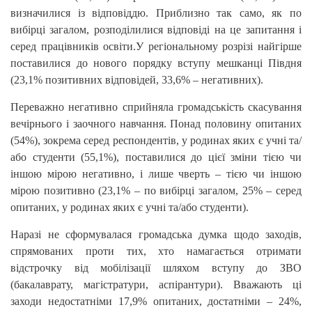
визначилися із відповіддю. Приблизно так само, як по
вибірці загалом, розподілилися відповіді на це запитання і
серед працівників освіти.У регіональному розрізі найгірше
поставилися до нового порядку вступу мешканці Півдня
(23,1% позитивних відповідей, 33,6% – негативних).
Переважно негативно сприйняла громадськість скасування
вечірнього і заочного навчання. Понад половину опитаних
(54%), зокрема серед респондентів, у родинах яких є учні та/
або студенти (55,1%), поставилися до цієї зміни тією чи
іншою мірою негативно, і лише чверть – тією чи іншою
мірою позитивно (23,1% – по вибірці загалом, 25% – серед
опитаних, у родинах яких є учні та/або студенти).
Наразі не сформувалася громадська думка щодо заходів,
спрямованих проти тих, хто намагається отримати
відстрочку від мобілізації шляхом вступу до ЗВО
(бакалаврату, магістратури, аспірантури). Вважають ці
заходи недостатніми 17,9% опитаних, достатніми – 24%,