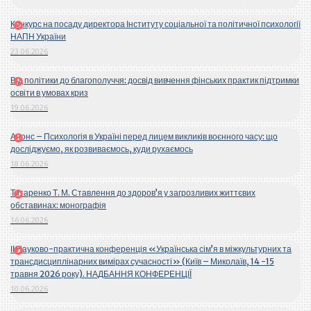
Конкурс на посаду директора Інституту соціальної та політичної психології
НАПН України
23.06.2026
Від політики до благополуччя: досвід вивчення фінських практик підтримки
освіти в умовах криз
19.06.2026
Анонс – Психологія в Україні перед лицем викликів воєнного часу: що
досліджуємо, як розвиваємось, куди рухаємось
18.06.2026
Титаренко Т. М. Ставлення до здоров’я у загрозливих життєвих
обставинах: монографія
16.06.2026
ІІ Науково-практична конференція «Українська сім’я в міжкультурних та
трансдисциплінарних вимірах сучасності» (Київ – Миколаїв, 14 -15
травня 2026 року). НАДБАННЯ КОНФЕРЕНЦІЇ
10.06.2026