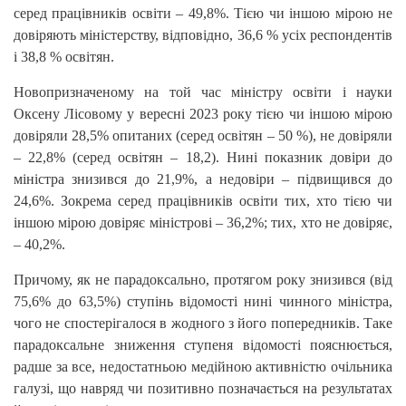
серед працівників освіти – 49,8%. Тією чи іншою мірою не
довіряють міністерству, відповідно, 36,6 % усіх респондентів
і 38,8 % освітян.
Новопризначеному на той час міністру освіти і науки
Оксену Лісовому у вересні 2023 року тією чи іншою мірою
довіряли 28,5% опитаних (серед освітян – 50 %), не довіряли
– 22,8% (серед освітян – 18,2). Нині показник довіри до
міністра знизився до 21,9%, а недовіри – підвищився до
24,6%. Зокрема серед працівників освіти тих, хто тією чи
іншою мірою довіряє міністрові – 36,2%; тих, хто не довіряє,
– 40,2%.
Причому, як не парадоксально, протягом року знизився (від
75,6% до 63,5%) ступінь відомості нині чинного міністра,
чого не спостерігалося в жодного з його попередників. Таке
парадоксальне зниження ступеня відомості пояснюється,
радше за все, недостатньою медійною активністю очільника
галузі, що навряд чи позитивно позначається на результатах