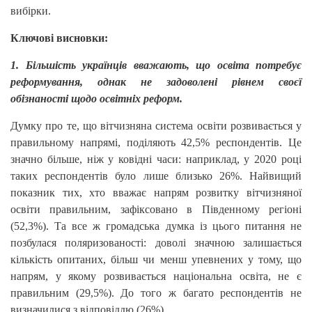
вибірки.
Ключові висновки:
1. Більшість українців вважають, що освіта потребує
реформування, однак не задоволені рівнем своєї
обізнаності щодо освітніх реформ.
Думку про те, що вітчизняна система освіти розвивається у
правильному напрямі, поділяють 42,5% респондентів. Це
значно більше, ніж у ковідні часи: наприклад, у 2020 році
таких респондентів було лише близько 26%. Найвищий
показник тих, хто вважає напрям розвитку вітчизняної
освіти правильним, зафіксовано в Південному регіоні
(52,3%). Та все ж громадська думка із цього питання не
позбулася поляризованості: доволі значною залишається
кількість опитаних, більш чи менш упевнених у тому, що
напрям, у якому розвивається національна освіта, не є
правильним (29,5%). До того ж багато респондентів не
визначилися з відповіддю (26%).