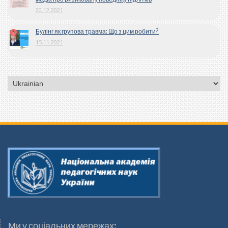
20.12.2021
Булінг як групова травма: Що з цим робити?
15.11.2021
Вибрати
мову
Ми у соціальних мережах: