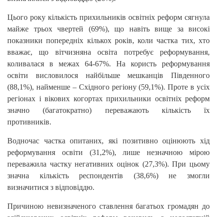
Цього року кількість прихильників освітніх реформ сягнула
майже трьох чвертей (69%), що навіть вище за високі
показники попередніх кількох років, коли частка тих, хто
вважає, що вітчизняна освіта потребує реформування,
коливалася в межах 64-67%. На користь реформування
освіти висловилося найбільше мешканців Південного
(88,1%), найменше – Східного регіону (59,1%). Проте в усіх
регіонах і вікових когортах прихильники освітніх реформ
значно (багатократно) переважають кількість їх
противників.
Водночас частка опитаних, які позитивно оцінюють хід
реформування освіти (31,2%), лише незначною мірою
переважила частку негативних оцінок (27,3%). При цьому
значна кількість респондентів (38,6%) не змогли
визначитися з відповіддю.
Причиною невизначеного ставлення багатьох громадян до