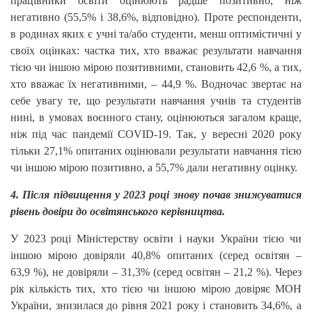
працівники освіти оцінюють радше позитивно, ніж
негативно (55,5% і 38,6%, відповідно). Проте респонденти,
в родинах яких є учні та/або студенти, менш оптимістичні у
своїх оцінках: частка тих, хто вважає результати навчання
тією чи іншою мірою позитивними, становить 42,6 %, а тих,
хто вважає їх негативними, – 44,9 %. Водночас звертає на
себе увагу те, що результати навчання учнів та студентів
нині, в умовах воєнного стану, оцінюються загалом краще,
ніж під час пандемії COVID-19. Так, у вересні 2020 року
тільки 27,1% опитаних оцінювали результати навчання тією
чи іншою мірою позитивно, а 55,7% дали негативну оцінку.
4. Після підвищення у 2023 році знову почав знижуватися
рівень довіри до освітянського керівництва.
У 2023 році Міністерству освіти і науки України тією чи
іншою мірою довіряли 40,8% опитаних (серед освітян –
63,9 %), не довіряли – 31,3% (серед освітян – 21,2 %). Через
рік кількість тих, хто тією чи іншою мірою довіряє МОН
України, знизилася до рівня 2021 року і становить 34,6%, а