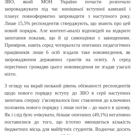
ЗВО, який МОН України почасти розпочало
запроваджувати під час нинішньої вступної кампанії і
планує повноформатно запровадити з наступного року.
Лише 15,5% респондентів стверджують, що знають про цей
новий порядок. Але контент-аналіз відповідей на відкрите
запитання показав, що й ці самооцінки є завищеними.
Приміром, навіть серед чотирьохста опитаних педагогічних
працівників лише 6 осіб згадали таке нововведення, як
запровадження державних грантів на освіту. А серед
пересічних громадян цього нововведення не згадав узагалі
ніхто.
З огляду на вкрай низький рівень обізнаності респондентів
щодо нового порядку вступу до ЗВО в серії наступних
запитань спершу з’ясовувалося їхнє ставлення до ключових
положень нового порядку і лише потім – до нього в цілому.
Як і слід було очікувати, більше опитаних (49,1%) негативно
поставилися до того, що істотно зменшиться кількість
бюджетних місць для майбутніх студентів. Водночас досить