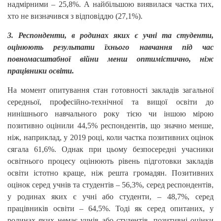
надмірними – 25,8%. А найбільшою виявилася частка тих,
хто не визначився з відповіддю (27,1%).
3. Респонденти, в родинах яких є учні та студенти,
оцінюють результати їхнього навчання під час
повномасштабної війни менш оптимістично, ніж
працівники освіти.
На момент опитування стан готовності закладів загальної
середньої, професійно-технічної та вищої освіти до
нинішнього навчального року тією чи іншою мірою
позитивно оцінили 44,5% респондентів, що значно менше,
ніж, наприклад, у 2019 році, коли частка позитивних оцінок
сягала 61,6%. Однак при цьому безпосередні учасники
освітнього процесу оцінюють рівень підготовки закладів
освіти істотно краще, ніж решта громадян. Позитивних
оцінок серед учнів та студентів – 56,3%, серед респондентів,
у родинах яких є учні або студенти, – 48,7%, серед
працівників освіти – 64,5%. Тоді як серед опитаних, у
родинах яких немає учнів або студентів, позитивні оцінки