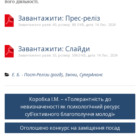
його діяльності.
Завантажити: Прес-реліз
Завантажено разів: 40, розмір: 88.3 KB, дата: 14 Лис. 2024
Завантажити: Слайди
Завантажено разів: 55, розмір: 508.0 KB, дата: 14 Лис. 2024
Е. Б. - Пост-Релізи (рогд)
,
Зміни
,
СуперАнонс
Навігація
Коробка І.М. – «Толерантність до
записів
невизначеності як психологічний ресурс
суб’єктивного благополуччя молоді»
Оголошено конкурс на заміщення посад