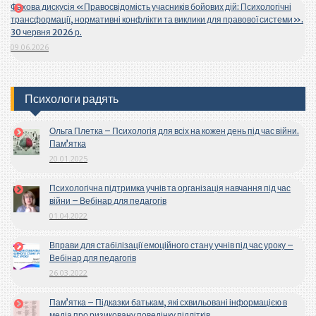
Фахова дискусія «Правосвідомість учасників бойових дій: Психологічні
трансформації, нормативні конфлікти та виклики для правової системи».
30 червня 2026 р.
09.06.2026
Психологи радять
Ольга Плетка – Психологія для всіх на кожен день під час війни.
Пам’ятка
20.01.2025
Психологічна підтримка учнів та організація навчання під час
війни – Вебінар для педагогів
01.04.2022
Вправи для стабілізації емоційного стану учнів під час уроку –
Вебінар для педагогів
26.03.2022
Пам’ятка – Підказки батькам, які схвильовані інформацією в
медіа про ризиковану поведінку підлітків