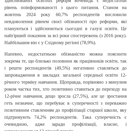
здійснюваних освітніх реформ вочевидь є недостатній
рівень поінформованості з цього питання. Станом на
жовтень 2024 року 60,7% респондентів висловили
невдоволення рівнем своєї обізнаності про реформи, які
плануються і здійснюються сьогодні в галузі освіти. Це
найгірший показник за всі роки спостережень (з 2016 року).
Найбільшим він є у Східному регіоні (78,9%).
Напевно, недостатньою обізнаністю можна пояснити
зокрема те, що близько половини як працівників освіти, так
і решти респондентів (49,5%) негативно ставляться до
запровадження в закладах загальної середньої освіти 12-
річного терміну навчання. Щоправда, порівняно з минулим
роком частка тих, хто позитивно ставиться до переходу на
12-річне навчання, дещо зросла (27,5%), але це зростання
геть незначне, що перебуває в суперечності з переважно
позитивним ставленням до профілізації старшої школи, яку
підтримують 74,2% респондентів. Така суперечність є
очевидною, адже заради профілізації, власне, і