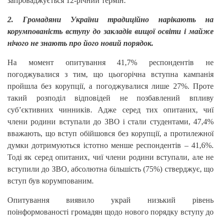
запроваджується 12-річний термін.
2. Громадяни України традиційно нарікають на
корумпованість вступу до закладів вищої освіти і майже
нічого не знають про його новий порядок.
На момент опитування 41,7% респондентів не
погоджувалися з тим, що цьогорічна вступна кампанія
пройшла без корупції, а погоджувалися лише 27%. Проте
такий розподіл відповідей не позбавлений впливу
суб’єктивних чинників. Адже серед тих опитаних, чиї
члени родини вступали до ЗВО і стали студентами, 47,4%
вважають, що вступ обійшовся без корупції, а протилежної
думки дотримуються істотно менше респондентів – 41,6%.
Тоді як серед опитаних, чиї члени родини вступали, але не
вступили до ЗВО, абсолютна більшість (75%) стверджує, що
вступ був корумпованим.
Опитування виявило украй низький рівень
поінформованості громадян щодо нового порядку вступу до