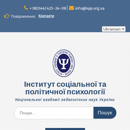
Перейти
до
+38(044) 425-24-08
info@ispp.org.ua
вмісту
Контакти
Повідомлення:
Вибрати
мову
Інститут соціальної та
політичної психології
Національної академії педагогічних наук України
Шукати: