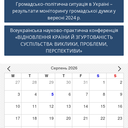
Навігація
Громадсько-політична ситуація в Україні –
записів
результати моніторингу громадської думки у
вересні 2024 р.
Всеукраїнська науково-практична конференція
«ВІДНОВЛЕННЯ КРАЇНИ Й ЗГУРТОВАНІСТЬ
СУСПІЛЬСТВА: ВИКЛИКИ, ПРОБЛЕМИ,
ПЕРСПЕКТИВИ»
Серпень 2026
M
T
W
T
F
S
S
27
28
29
30
31
1
2
3
4
5
6
7
8
9
10
11
12
13
14
15
16
17
18
19
20
21
22
23