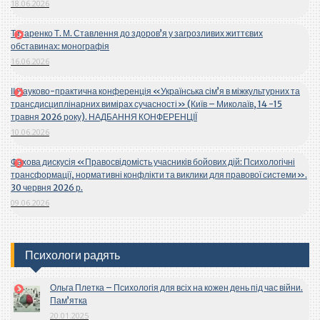
18.06.2026
Титаренко Т. М. Ставлення до здоров’я у загрозливих життєвих
обставинах: монографія
16.06.2026
ІІ Науково-практична конференція «Українська сім’я в міжкультурних та
трансдисциплінарних вимірах сучасності» (Київ – Миколаїв, 14 -15
травня 2026 року). НАДБАННЯ КОНФЕРЕНЦІЇ
10.06.2026
Фахова дискусія «Правосвідомість учасників бойових дій: Психологічні
трансформації, нормативні конфлікти та виклики для правової системи».
30 червня 2026 р.
09.06.2026
Психологи радять
Ольга Плетка – Психологія для всіх на кожен день під час війни.
Пам’ятка
20.01.2025