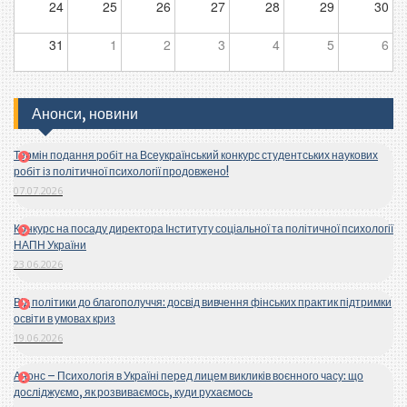
24
25
26
27
28
29
30
31
1
2
3
4
5
6
Анонси, новини
Термін подання робіт на Всеукраїнський конкурс студентських наукових
робіт із політичної психології продовжено!
07.07.2026
Конкурс на посаду директора Інституту соціальної та політичної психології
НАПН України
23.06.2026
Від політики до благополуччя: досвід вивчення фінських практик підтримки
освіти в умовах криз
19.06.2026
Анонс – Психологія в Україні перед лицем викликів воєнного часу: що
досліджуємо, як розвиваємось, куди рухаємось