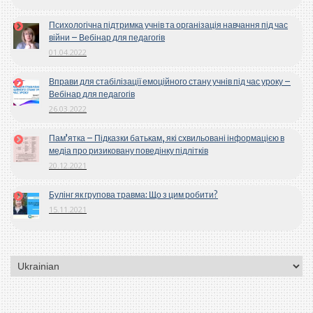
Психологічна підтримка учнів та організація навчання під час
війни – Вебінар для педагогів
01.04.2022
Вправи для стабілізації емоційного стану учнів під час уроку –
Вебінар для педагогів
26.03.2022
Пам’ятка – Підказки батькам, які схвильовані інформацією в
медіа про ризиковану поведінку підлітків
20.12.2021
Булінг як групова травма: Що з цим робити?
15.11.2021
Вибрати
мову