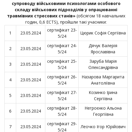
супроводу військовими психологами особового
складу військових підрозділів у опрацюванні
травмівних стресових станів
»
(
обсягом 18 навчальних
годин, 0,6
ECTS
), пройшли такі учасники:
сертифікат 23-
1
23.05.2024
Цюрик Софія Сергіївна
5/24
сертифікат 24-
Дячук Валерія
2
23.05.2024
5/24
Ярославівна
сертифікат 25-
Заруба Марія
3
23.05.2024
5/24
Олександрівна
сертифікат 26-
Назарова Маргарита
4
23.05.2024
5/24
Анатоліївна
сертифікат 27-
Козинко Ірина
5
23.05.2024
5/24
Сергіївна
сертифікат 28-
Негроєнко Альона
6
23.05.2024
5/24
Георгіївна
сертифікат 29-
7
23.05.2024
Леочко Ігор Юрійович
5/24