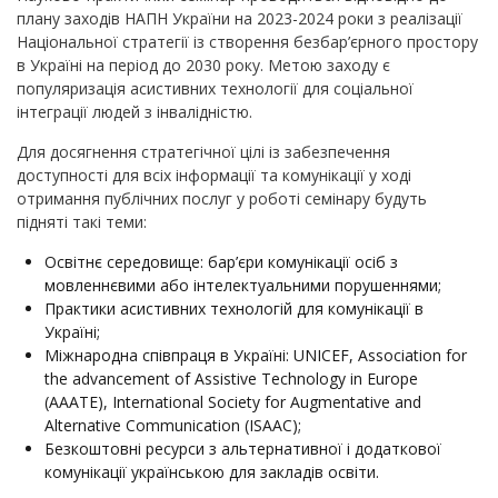
плану заходів НАПН України на 2023-2024 роки з реалізації
Національної стратегії із створення безбар’єрного простору
в Україні на період до 2030 року. Метою заходу є
популяризація асистивних технології для соціальної
інтеграції людей з інвалідністю.
Для досягнення стратегічної цілі із забезпечення
доступності для всіх інформації та комунікації у ході
отримання публічних послуг у роботі семінару будуть
підняті такі теми:
Освітнє середовище: бар’єри комунікації осіб з
мовленнєвими або інтелектуальними порушеннями;
Практики асистивних технологій для комунікації в
Україні;
Міжнародна співпраця в Україні: UNICEF, Association for
the advancement of Assistive Technology in Europe
(AAATE), International Society for Augmentative and
Alternative Communication (ISAAC);
Безкоштовні ресурси з альтернативної і додаткової
комунікації українською для закладів освіти.