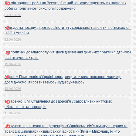
Термін подання робіт на Всеукраїнський конкурс студентських наукових
робіт із політичної психології продовжено!
07.07.2026
Конкурс на посаду директора Інституту соціальної та політичної психології
НАПН України
23.06.2026
Від політики до благополуччя: досвід вивчення фінських практик підтримки
освіти в умовах криз
19.06.2026
Анонс – Психологія в Україні перед лицем викликів воєнного часу: що
досліджуємо, як розвиваємось, куди рухаємось
18.06.2026
Титаренко Т. М. Ставлення до здоров’я у загрозливих життєвих
обставинах: монографія
16.06.2026
ІІ Науково-практична конференція «Українська сім’я в міжкультурних та
трансдисциплінарних вимірах сучасності» (Київ – Миколаїв, 14 -15