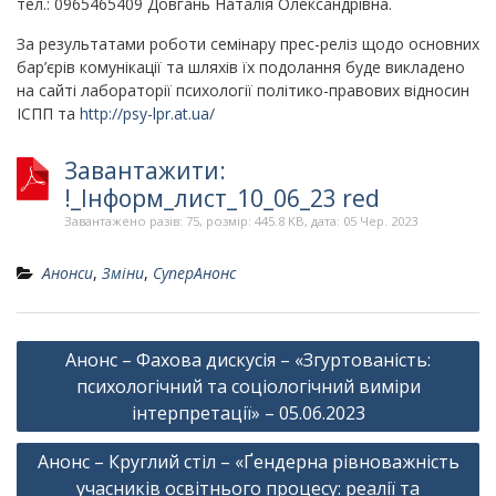
тел.: 0965465409 Довгань Наталія Олександрівна.
За результатами роботи семінару прес-реліз щодо основних
бар’єрів комунікації та шляхів їх подолання буде викладено
на сайті лабораторії психології політико-правових відносин
ІСПП та
http://psy-lpr.at.ua/
Завантажити:
!_Інформ_лист_10_06_23 red
Завантажено разів: 75, розмір: 445.8 KB, дата: 05 Чер. 2023
Анонси
,
Зміни
,
СуперАнонс
Навігація
Анонс – Фахова дискусія – «Згуртованість:
записів
психологічний та соціологічний виміри
інтерпретації» – 05.06.2023
Анонс – Круглий стіл – «Ґендерна рівноважність
учасників освітнього процесу: реалії та