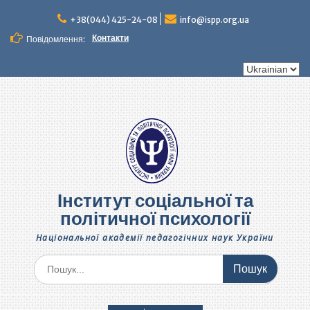
Перейти
до
+38(044) 425-24-08
info@ispp.org.ua
вмісту
Контакти
Повідомлення:
Вибрати
мову
Інститут соціальної та
політичної психології
Національної академії педагогічних наук України
Шукати: