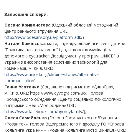
Запрошені спікери:
Оксана Кривоногова
(Одеський обласний методичний
центр раннього втручання URL:
http://www.odesarv.org.ua/platform-adk
/)
Наталя Камінська
, мати, індивідуальний асистент дитини
(Практика альтернативної і додаткової комунікації за
допомогою eyetracker. Досвід участі у програмі UNICEF в
України з використання асистивних технологій для
комунікації, м. Київ. URL:
https://www.unicef.org/ukraine/stories/alternative-
communication
);
Ганна Усатенко
(Соціальне підприємство «ДивоГра»,
м. Київ. URL: https://www.dyvogra.com/uk/; Голова
Громадського об’єднання «Центр соціально-психологічної
підтримки сімей «Моя родина» URL:
https://www.facebook.com/ngomyfamily
/);
Олеся Самойленко
(Голова Громадського об’єднання
«Розвиток», голова Відокремленого підрозділу ГО «Справа
Кольпінга України» – «Родина Кольпінга місто Вінниця» URL: