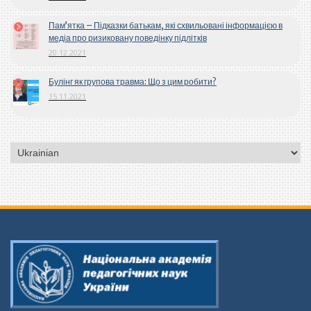
Пам’ятка – Підказки батькам, які схвильовані інформацією в
медіа про ризиковану поведінку підлітків
20.12.2021
Булінг як групова травма: Що з цим робити?
15.11.2021
Вибрати
мову