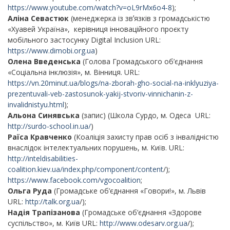
https://www.youtube.com/watch?v=oL9rMx6o4-8
);
Аліна Севастюк
(менеджерка із звʼязків з громадськістю
«Хуавей Україна», керівниця інноваційного проєкту
мобільного застосунку Digital Inclusion URL:
https://www.dimobi.org.ua
)
Олена Введенська
(Голова Громадського об’єднання
«Соціальна інклюзія», м. Вінниця. URL:
https://vn.20minut.ua/blogs/na-zborah-gho-social-na-inklyuziya-
prezentuvali-veb-zastosunok-yakij-stvoriv-vinnichanin-z-
invalidnistyu.html
);
Альона Синявська
(запис) (Школа Сурдо, м. Одеса URL:
http://surdo-school.in.ua/
)
Раїса Кравченко
(Коаліція захисту прав осіб з інвалідністю
внаслідок інтелектуальних порушень, м. Київ. URL:
http://inteldisabilities-
coalition.kiev.ua/index.php/component/content
/);
https://www.facebook.com/vgocoalition
;
Ольга Руда
(Громадське об’єднання «Говори!», м. Львів
URL:
http://talk.org.ua
/);
Надія Трапізанова
(Громадське об’єднання «Здорове
суспільство», м. Київ URL:
http://www.odesarv.org.ua
/);