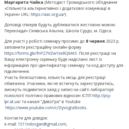
Маргарита Чайка
(Методист Громадського об’єднання
«Спільнота альтернативної і додаткової комунікації в
Україні» URL:
https://aac.org.ua
/)
Доповіді спікерів будуть дублюватися жестовою мовою.
Перекладач Сінявська Альона, Школа Сурдо, м. Одеса.
Для участі у роботі семінару просимо до
8 червня
2023 р.
заповнити реєстраційну онлайн-форму
https://forms.gle/fnP27HZwYze8Q6At5
. Після реєстрації на
Вашу електронну скриньку буде надіслано лист із
інформацією про ідентифікатор семінару та код доступу для
підключення.
Участь безкоштовна, кількість місць для реєстрації
обмежена. Учасники, які не встигнуть зареєструватись,
зможуть подивитися захід у записі на сайті лабораторії
психології політико-правових відносин ІСПП
http://psy-
lpr.at.ua
/ та каналі “ДивоГра” в Youtube
https://www.youtube.com/c/DyvograBooks
.
Контакти для довідок:
e-mail:
1511ndovgan@gmail.com
,