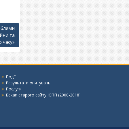
облеми
ійни та
 часу»
Події
Результати опитувань
Послуги
Бекап старого сайту ІСПП (2008-2018)