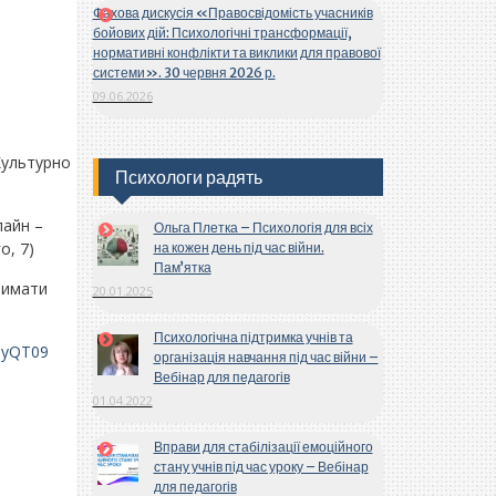
Фахова дискусія «Правосвідомість учасників
бойових дій: Психологічні трансформації,
нормативні конфлікти та виклики для правової
системи». 30 червня 2026 р.
09.06.2026
Культурно
Психологи радять
лайн –
Ольга Плетка – Психологія для всіх
о, 7)
на кожен день під час війни.
Пам’ятка
тримати
20.01.2025
Психологічна підтримка учнів та
pyQT09
організація навчання під час війни –
Вебінар для педагогів
01.04.2022
Вправи для стабілізації емоційного
стану учнів під час уроку – Вебінар
для педагогів