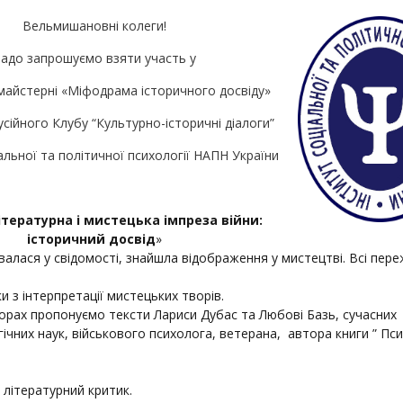
Вельмишановні колеги!
адо запрошуємо взяти участь у
 майстерні «Міфодрама історичного досвіду»
сійного Клубу “Культурно-історичні діалоги”
альної та політичної психології НАПН України
ітературна і мистецька імпреза війни:
історичний досвід
»
валася у свідомості, знайшла відображення у мистецтві. Всі пер
 з інтерпретації мистецьких творів.
творах пропонуємо тексти Лариси Дубас та Любові Базь, сучасних
ічних наук, військового психолога, ветерана, автора книги ” Пс
 літературний критик.