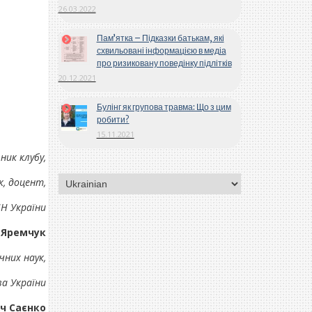
26.03.2022
Пам’ятка – Підказки батькам, які
схвильовані інформацією в медіа
про ризиковану поведінку підлітків
20.12.2021
Булінг як групова травма: Що з цим
робити?
15.11.2021
ник клубу,
Вибрати
к, доцент,
мову
Н України
 Яремчук
чних наук,
ва України
ч Саєнко