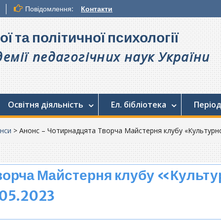
Повідомлення:
Контакти
ої та політичної психології
емії педагогічних наук України
Освітня діяльність
Ел. бібліотека
Період
нси
>
Анонс – Чотирнадцята Творча Майстерня клубу «Культурно-і
ворча Майстерня клубу «Культ
.05.2023