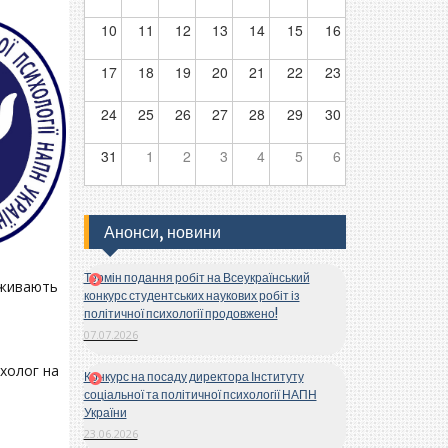
10
11
12
13
14
15
16
17
18
19
20
21
22
23
24
25
26
27
28
29
30
31
1
2
3
4
5
6
Анонси, новини
Термін подання робіт на Всеукраїнський
еживають
конкурс студентських наукових робіт із
політичної психології продовжено!
07.07.2026
ихолог на
Конкурс на посаду директора Інституту
соціальної та політичної психології НАПН
України
23.06.2026