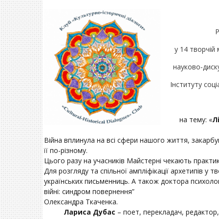
Р
у 14 творчій
науково-диску
Інституту соці
на тему: «
Л
Війна вплинула на всі сфери нашого життя, закарбу
її по-різному.
Цього разу на учасників Майстерні чекають практики
Для розгляду та спільної ампліфікації архетипів у 
українських письменниць. А також доктора психолог
війні: синдром повернення”
Олександра Ткаченка.
Лариса Дубас
– поет, перекладач, редактор,