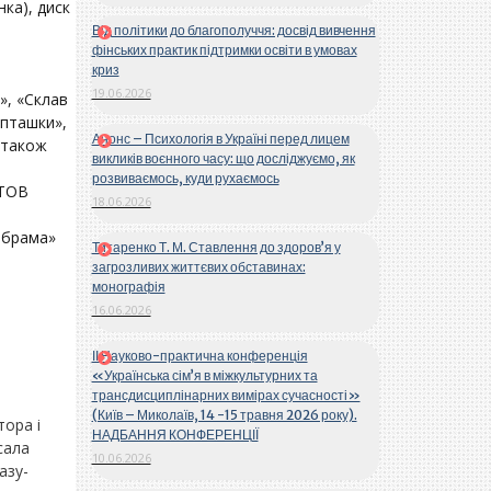
ка), диск
Від політики до благополуччя: досвід вивчення
фінських практик підтримки освіти в умовах
криз
19.06.2026
», «Склав
 пташки»,
Анонс – Психологія в Україні перед лицем
 також
викликів воєнного часу: що досліджуємо, як
розвиваємось, куди рухаємось
“ТОВ
18.06.2026
 брама»
Титаренко Т. М. Ставлення до здоров’я у
загрозливих життєвих обставинах:
монографія
16.06.2026
ІІ Науково-практична конференція
«Українська сім’я в міжкультурних та
трансдисциплінарних вимірах сучасності»
(Київ – Миколаїв, 14 -15 травня 2026 року).
тора і
НАДБАННЯ КОНФЕРЕНЦІЇ
сала
10.06.2026
азу-