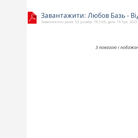
Завантажити: Любов Базь - В
Завантажено разів: 53, розмір: 78.3 KB, дата: 19 Тра. 2023
З повагою і побажан