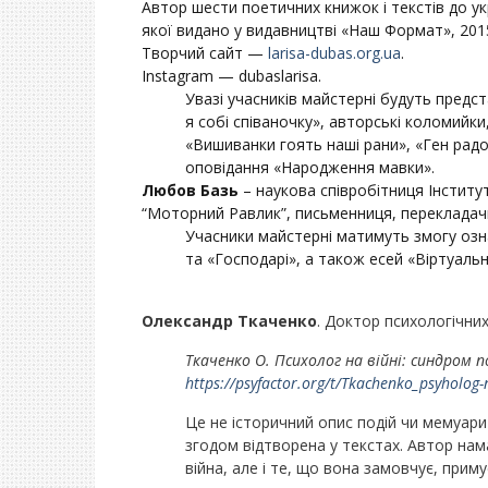
Автор шести поетичних книжок і текстів до ук
якої видано у видавництві «Наш Формат», 2015
Творчий сайт —
larisa-dubas.org.ua
.
Instagram — dubaslarisa.
Увазі учасників майстерні будуть предс
я собі співаночку», авторські коломийки
«Вишиванки гоять наші рани», «Ген радо
оповідання «Народження мавки».
Любов Базь
– наукова співробітниця Інститу
“Моторний Равлик”, письменниця, перекладачк
Учасники майстерні матимуть змогу озн
та «Господарі», а також есей «Віртуальні
Олександр Ткаченко
. Доктор психологічних
Ткаченко О. Психолог на війні: синдром п
https://psyfactor.org/t/Tkachenko_psyholog-
Це не історичний опис подій чи мемуари-
згодом відтворена у текстах. Автор на
війна, але і те, що вона замовчує, прим