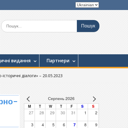
Вибрати
мову
Шукати:
ичні видання
Партнери
сторичні діалоги» – 20.05.2023
Серпень 2026
урно-
M
T
W
T
F
S
S
27
28
29
30
31
1
2
3
4
5
6
7
8
9