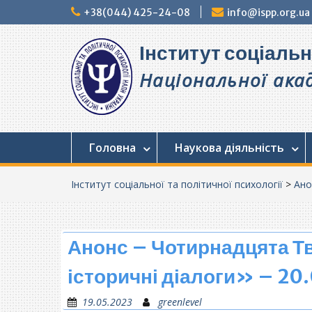
Перейти
+38(044) 425-24-08
info@ispp.org.ua
до
вмісту
Інститут соціальн
Національної акад
Головна
Наукова діяльність
Інститут соціальної та політичної психології
>
Ано
Анонс – Чотирнадцята Т
історичні діалоги» – 20
19.05.2023
greenlevel