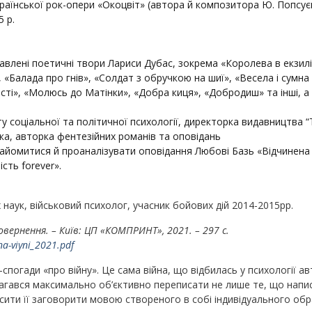
раїнської рок-опери «Окоцвіт» (автора й композитора Ю. Попсуєн
 р.
тавлені поетичні твори Лариси Дубас, зокрема «Королева в екзилі
, «Балада про гнів», «Солдат з обручкою на шиї», «Весела і сумна
сті», «Молюсь до Матінки», «Добра киця», «Добродиш» та інші, а
ту соціальної та політичної психології, директорка видавництва 
а, авторка фентезійних романів та оповідань
айомитися й проаналізувати оповідання Любові Базь «Відчинена
сть forever».
 наук, військовий психолог, учасник бойових дій 2014-2015рр.
овернення. – Київ: ЦП «КОМПРИНТ», 2021. – 297 с.
na-viyni_2021.pdf
спогади «про війну». Це сама війна, що відбилась у психології ав
магався максимально об’єктивно переписати не лише те, що напи
усити її заговорити мовою створеного в собі індивідуального обр