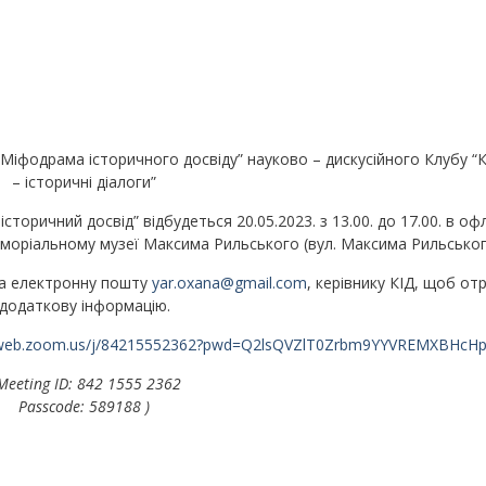
іфодрама історичного досвіду” науково – дискусійного Клубу “
– історичні діалоги”
історичний досвід” відбудеться 20.05.2023. з 13.00. до 17.00. в оф
еморіальному музеї Максима Рильського (вул. Максима Рильськог
 на електронну пошту
yar.oxana@gmail.com
, керівнику КІД, щоб о
додаткову інформацію.
02web.zoom.us/j/84215552362?pwd=Q2lsQVZlT0Zrbm9YYVREMXBHcH
 Meeting ID: 842 1555 2362
Passcode: 589188 )