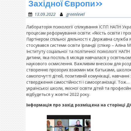
Західної Європи»
13.09.2022
greenlevel
Лабораторія психології спілкування ІСПП НАПН Украї
процесам реформування освіти: «Якість освіти і проц
Партнером спільної діяльності є Державна служба як
стосувався системи освіти Ірландії (спікер – Аліна 
Інституту соціальної та політичної психології НАПН
дитини, яка поспіль 6 місяців навчалася у освітньом
наукового осмислення. Важливим внеском для розду
створенню прозорих взаємин між батьками, школою 
самопочутті дітей, позитивній комунікації, навчанн
ствердження самостійності і самоорганізації. Тож…
української школи, якісної освіти дітей та професій
відбудеться у жовтні 2022 року.
Інформація про захід розміщена на сторінці Д