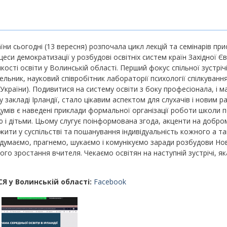
ни сьогодні (13 вересня) розпочала цикл лекцій та семінарів пр
еси демократизації у розбудові освітніх систем країн Західної Є
ості освіти у Волинській області. Перший фокус спільної зустріч
Мельник, науковий співробітник лабораторії психології спілкуванн
 України). Подивитися на систему освіти з боку професіонала, і м
у закладі Ірландії, стало цікавим аспектом для слухачів і новим 
мів є наведені приклади формальної організації роботи школи 
і дітьми. Цьому слугує поінформована згода, акценти на добро
і жити у суспільстві та пошанування індивідуальність кожного а т
 думаємо, прагнемо, шукаємо і комунікуємо заради розбудови Но
ного зростання вчителя. Чекаємо освітян на наступній зустрічі, як
СЯ у Волинській області:
Facebook