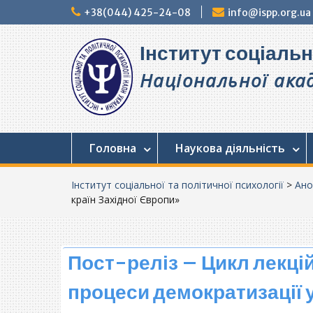
Перейти
+38(044) 425-24-08
info@ispp.org.ua
до
вмісту
Інститут соціальн
Національної акад
Головна
Наукова діяльність
Інститут соціальної та політичної психології
>
Ано
країн Західної Європи»
Пост-реліз – Цикл лекцій
процеси демократизації у