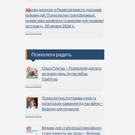
Фахова дискусія «Правосвідомість учасників
бойових дій: Психологічні трансформації,
нормативні конфлікти та виклики для правової
системи». 30 червня 2026 р.
09.06.2026
Психологи радять
Ольга Плетка – Психологія для всіх
на кожен день під час війни.
Пам’ятка
20.01.2025
Психологічна підтримка учнів та
організація навчання під час війни –
Вебінар для педагогів
01.04.2022
Вправи для стабілізації емоційного
стану учнів під час уроку – Вебінар