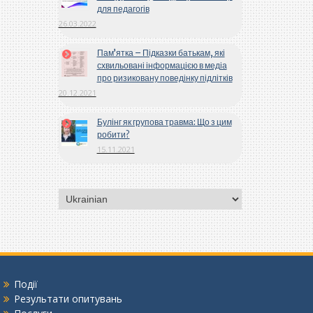
для педагогів
26.03.2022
Пам’ятка – Підказки батькам, які
схвильовані інформацією в медіа
про ризиковану поведінку підлітків
20.12.2021
Булінг як групова травма: Що з цим
робити?
15.11.2021
Вибрати
мову
Події
Результати опитувань