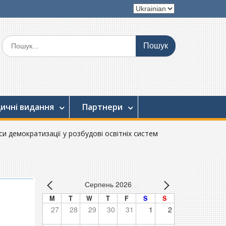
Вибрати
мову
Шукати:
ичні видання
Партнери
еси демократизації у розбудові освітніх систем
Серпень 2026
M
T
W
T
F
S
S
н
27
28
29
30
31
1
2