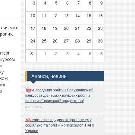
3
4
5
6
7
8
9
10
11
12
13
14
15
16
исвячених
17
18
19
20
21
22
23
вропи».
і
24
25
26
27
28
29
30
я
атері
31
1
2
3
4
5
6
ракурсом
по
му
Анонси, новини
акож
вої
Термін подання робіт на Всеукраїнський
а
конкурс студентських наукових робіт із
політичної психології продовжено!
07.07.2026
Конкурс на посаду директора Інституту
соціальної та політичної психології НАПН
України