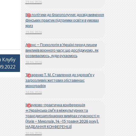
23.06.2026
Від політики до благополуччя: досвід вивчення
фінських практик підтримки освіти в умовах
криз
19.06.2026
Анонс – Психологія в Україні перед лицем
викликів воєнного часу: що досліджуємо, як
розвиваємось, куди рухаємось
я Клубу
18.06.2026
09.2022
Титаренко Т. М. Ставлення до здоров’я у
загрозливих життєвих обставинах:
монографія
16.06.2026
ІІ Науково-практична конференція
«Українська сім’я в міжкультурних та
трансдисциплінарних вимірах сучасності»
(Київ – Миколаїв, 14 -15 травня 2026 року).
НАДБАННЯ КОНФЕРЕНЦІЇ
10.06.2026