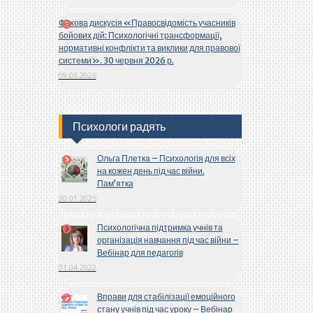
Фахова дискусія «Правосвідомість учасників
бойових дій: Психологічні трансформації,
нормативні конфлікти та виклики для правової
системи». 30 червня 2026 р.
09.06.2026
Психологи радять
Ольга Плетка – Психологія для всіх
на кожен день під час війни.
Пам’ятка
20.01.2025
Психологічна підтримка учнів та
організація навчання під час війни –
Вебінар для педагогів
01.04.2022
Вправи для стабілізації емоційного
стану учнів під час уроку – Вебінар