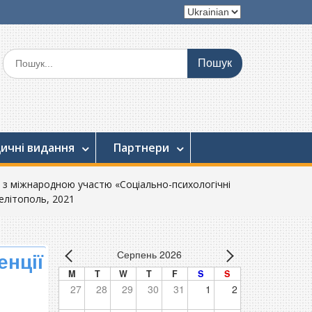
Вибрати
мову
Шукати:
ичні видання
Партнери
ї з міжнародною участю «Соціально-психологічні
Мелітополь, 2021
Серпень 2026
енції
M
T
W
T
F
S
S
27
28
29
30
31
1
2