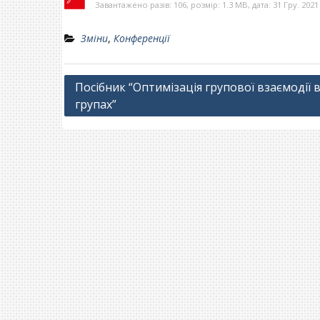
Завантажено разів: 106, розмір: 1.3 MB, дата: 31 Гру. 2021
Зміни
,
Конференції
Навігація
Посібник “Оптимізація групової взаємодії 
групах”
записів