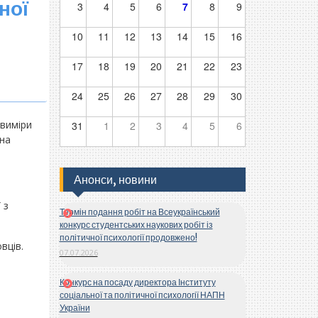
ної
3
4
5
6
7
8
9
10
11
12
13
14
15
16
17
18
19
20
21
22
23
24
25
26
27
28
29
30
 виміри
31
1
2
3
4
5
6
(на
Анонси, новини
 з
Термін подання робіт на Всеукраїнський
конкурс студентських наукових робіт із
політичної психології продовжено!
вців.
07.07.2026
Конкурс на посаду директора Інституту
соціальної та політичної психології НАПН
України