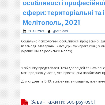
особливості професійної 
сфери: територіальні та 
Мелітополь, 2021
31.12.2021
greenlevel
Соціально-психологічні особливості професійної діял
взаємодії. Матеріали ІХ всеукр.наук.-практ.конф.з мі
українській та російській мовах)
У збірнику представлені тези доповідей та наукові с
міжнародною участю, яка присвячена проблемам про
Для студентів ВНЗ, аспірантів, викладачів, практични
Завантажити: soc-psy-osbl