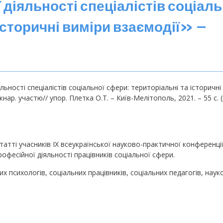
діяльності спеціалістів соціаль
історичні виміри взаємодії» –
ьності спеціалістів соціальної сфери: територіальні та історичні
жнар. участю// упор. Плетка О.Т. – Київ-Мелітополь, 2021. – 55 с. 
татті учасників ІХ всеукраїнської науково-практичної конференції
фесійної діяльності працівників соціальної сфери.
х психологів, соціальних працівників, соціальних педагогів, науко