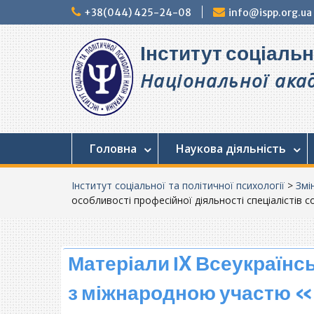
Перейти
+38(044) 425-24-08
info@ispp.org.ua
до
вмісту
Інститут соціальн
Національної акад
Головна
Наукова діяльність
Інститут соціальної та політичної психології
>
Змі
особливості професійної діяльності спеціалістів с
Матеріали ІX Всеукраїнс
з міжнародною участю «