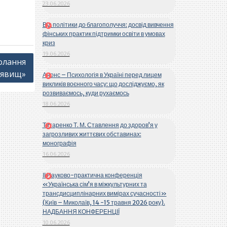
23.06.2026
Від політики до благополуччя: досвід вивчення
фінських практик підтримки освіти в умовах
криз
19.06.2026
олання
 явищ»
Анонс – Психологія в Україні перед лицем
викликів воєнного часу: що досліджуємо, як
розвиваємось, куди рухаємось
18.06.2026
Титаренко Т. М. Ставлення до здоров’я у
загрозливих життєвих обставинах:
монографія
16.06.2026
ІІ Науково-практична конференція
«Українська сім’я в міжкультурних та
трансдисциплінарних вимірах сучасності»
(Київ – Миколаїв, 14 -15 травня 2026 року).
НАДБАННЯ КОНФЕРЕНЦІЇ
10.06.2026