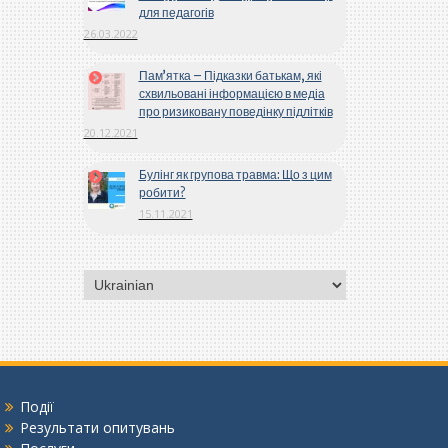
для педагогів
26.03.2022
Пам’ятка – Підказки батькам, які
схвильовані інформацією в медіа
про ризиковану поведінку підлітків
20.12.2021
Булінг як групова травма: Що з цим
робити?
15.11.2021
Вибрати
мову
Події
Результати опитувань