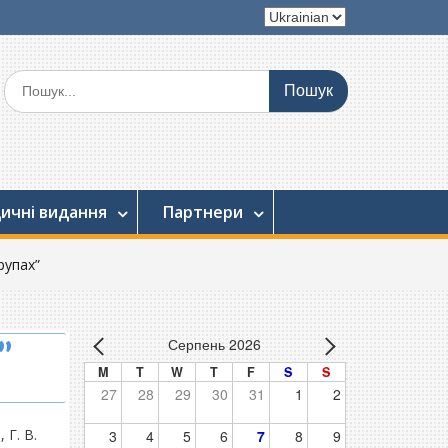
Вибрати
мову
Шукати:
ичні видання
Партнери
рупах”
Серпень 2026
”
M
T
W
T
F
S
S
27
28
29
30
31
1
2
 Г. В.
3
4
5
6
7
8
9