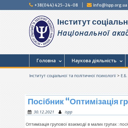
Перейти
+38(044) 425-24-08
info@ispp.org.ua
до
вмісту
Інститут соціальн
Національної акад
Головна
Наукова діяльність
Інститут соціальної та політичної психології
>
Е.Б
Посібник “Оптимізація гр
30.12.2021
ispp
Оптимізація групової взаємодії в малих групах : посіб