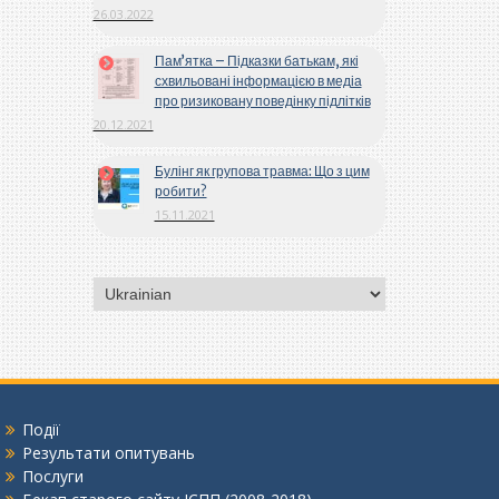
26.03.2022
Пам’ятка – Підказки батькам, які
схвильовані інформацією в медіа
про ризиковану поведінку підлітків
20.12.2021
Булінг як групова травма: Що з цим
робити?
15.11.2021
Вибрати
мову
Події
Результати опитувань
Послуги