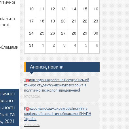
літичної
10
11
12
13
14
15
16
ціально-
17
18
19
20
21
22
23
ості.
24
25
26
27
28
29
30
31
1
2
3
4
5
6
проблемами
Анонси, новини
Термін подання робіт на Всеукраїнський
конкурс студентських наукових робіт із
політичної психології продовжено!
тичної
07.07.2026
ально-
льності
Конкурс на посаду директора Інституту
льні та
соціальної та політичної психології НАПН
України
ь, 2021
23.06.2026