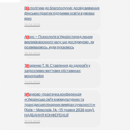
Від політики до благополуччя: досвід вивчення
фінських практик підтримки освіти в умовах
криз
19.06.2026
Анонс – Психологія в Україні перед лицем
викликів воєнного часу: що досліджуємо, як
розвиваємось, куди рухаємось
18.06.2026
Титаренко Т. М. Ставлення до здоров’я у
загрозливих життєвих обставинах:
монографія
16.06.2026
ІІ Науково-практична конференція
«Українська сім’я в міжкультурних та
трансдисциплінарних вимірах сучасності»
(Київ – Миколаїв, 14 -15 травня 2026 року).
НАДБАННЯ КОНФЕРЕНЦІЇ
10.06.2026