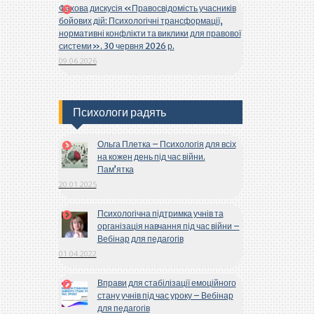
Фахова дискусія «Правосвідомість учасників
бойових дій: Психологічні трансформації,
нормативні конфлікти та виклики для правової
системи». 30 червня 2026 р.
09.06.2026
Психологи радять
Ольга Плетка – Психологія для всіх
на кожен день під час війни.
Пам’ятка
20.01.2025
Психологічна підтримка учнів та
організація навчання під час війни –
Вебінар для педагогів
01.04.2022
Вправи для стабілізації емоційного
стану учнів під час уроку – Вебінар
для педагогів