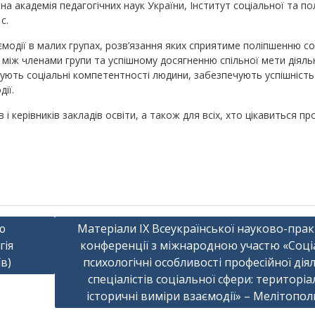
ьна академія педагогічних наук України, Інститут соціальної та по
c.
модії в малих групах, розв’язання яких сприятиме поліпшенню со
в між членами групи та успішному досягненню спільної мети діяльн
мують соціальні компетентності людини, забезпечують успішність
ії.
 і керівників закладів освіти, а також для всіх, хто цікавиться 
ю
Матеріали ІX Всеукраїнської науково-прак
гія
конференції з міжнародною участю «Соці
їв)
психологічні особливості професійної дія
спеціалістів соціальної сфери: територіа
історичні виміри взаємодії» – Мелітопол