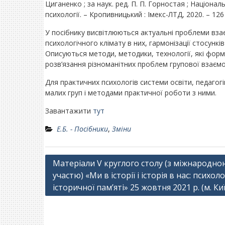
Циганенко ; за наук. ред. П. П. Горностая ; Націонал
психології. – Кропивницький : Імекс-ЛТД, 2020. – 126 
У посібнику висвітлюються актуальні проблеми взає
психологічного клімату в них, гармонізації стосункі
Описуються методи, методики, технології, які фор
розв’язання різноманітних проблем групової взаємод
Для практичних психологів системи освіти, педагогів
малих груп і методами практичної роботи з ними.
Завантажити
тут
Е.Б. - Посібники
,
Зміни
Навігація
Матеріали V круглого столу (з міжнародно
участю) «Ми в історії і історія в нас: психоло
записів
історичної пам’яті» 25 жовтня 2021 р. (м. Ки