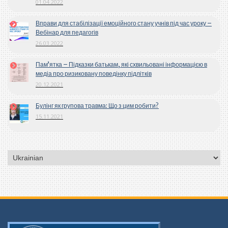
01.04.2022
Вправи для стабілізації емоційного стану учнів під час уроку –
Вебінар для педагогів
26.03.2022
Пам’ятка – Підказки батькам, які схвильовані інформацією в
медіа про ризиковану поведінку підлітків
20.12.2021
Булінг як групова травма: Що з цим робити?
15.11.2021
Вибрати
мову