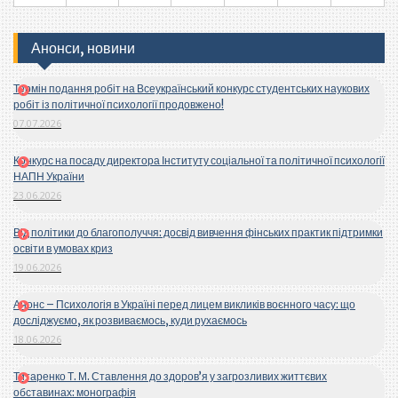
Анонси, новини
Термін подання робіт на Всеукраїнський конкурс студентських наукових
робіт із політичної психології продовжено!
07.07.2026
Конкурс на посаду директора Інституту соціальної та політичної психології
НАПН України
23.06.2026
Від політики до благополуччя: досвід вивчення фінських практик підтримки
освіти в умовах криз
19.06.2026
Анонс – Психологія в Україні перед лицем викликів воєнного часу: що
досліджуємо, як розвиваємось, куди рухаємось
18.06.2026
Титаренко Т. М. Ставлення до здоров’я у загрозливих життєвих
обставинах: монографія