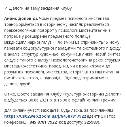
✓ Діалоги на тему засідання Клубу.
Анонс доповіді.
Чому предмет психології мистецтва
трансформується в історичному часі? Як реалізується
праксеологічний поворот у психології мистецтва? Чи є
потреба у розширенні предметного поля цієї
міждисциплінарної галузі? І які зміни це спричинить? У чому
переваги соціокультурної парадигми та системного підходу
в аналізі структур художньої комунікації? Який новий синтез
слідує з такого аналізу? Психолого-історична реконструкція
мистецько-естетичної поведінки, чи є вона ключем до
розуміння психології, мистецтва, історії? Ці та інші питання
висвітлить автор, а відповіді… Відповіді отримаємо в
діалозі, друзі!
Отже, шосте засідання Клубу «Культурно-історичні діалоги»
відбудеться 30.06.2021 р. в 15.00 в офлайн-онлайн режимі.
Для онлайн-участі заходьте, будь ласка, за посиланням:
https://us02web.zoom.us/j/84587817922
(ідентифікатор
конференції:
845 8781 7922
, код доступу:
325983
).