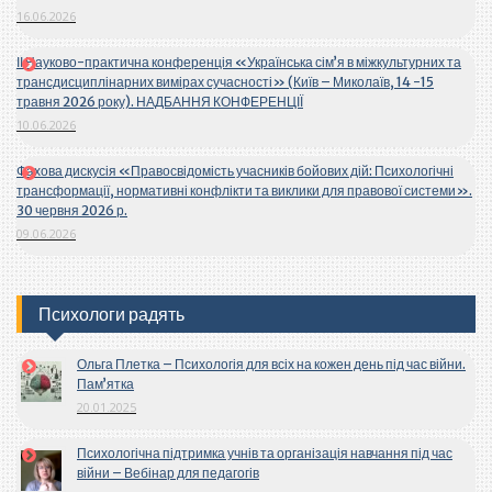
16.06.2026
ІІ Науково-практична конференція «Українська сім’я в міжкультурних та
трансдисциплінарних вимірах сучасності» (Київ – Миколаїв, 14 -15
травня 2026 року). НАДБАННЯ КОНФЕРЕНЦІЇ
10.06.2026
Фахова дискусія «Правосвідомість учасників бойових дій: Психологічні
трансформації, нормативні конфлікти та виклики для правової системи».
30 червня 2026 р.
09.06.2026
Психологи радять
Ольга Плетка – Психологія для всіх на кожен день під час війни.
Пам’ятка
20.01.2025
Психологічна підтримка учнів та організація навчання під час
війни – Вебінар для педагогів