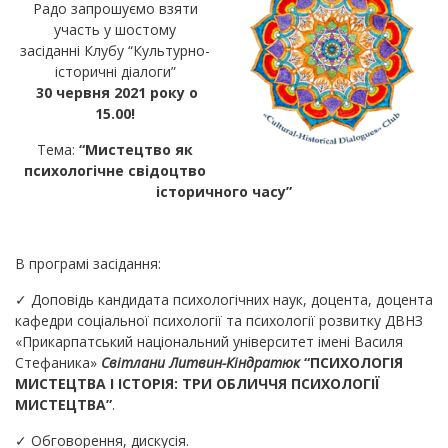
Радо запрошуємо взяти
участь у шостому
засіданні Клубу “Культурно-
історичні діалоги”
30 червня 2021 року о
15.00!
Тема:
“Мистецтво як
психологічне свідоцтво
історичного часу”
В програмі засідання:
✓ Доповідь кандидата психологічних наук, доцента, доцента
кафедри соціальної психології та психології розвитку ДВНЗ
«Прикарпатський національний університет імені Василя
Стефаника»
Світлани Литвин-Кіндратюк
“ПСИХОЛОГІЯ
МИСТЕЦТВА І ІСТОРІЯ: ТРИ ОБЛИЧЧЯ ПСИХОЛОГІЇ
МИСТЕЦТВА”
.
✓ Обговорення, дискусія.