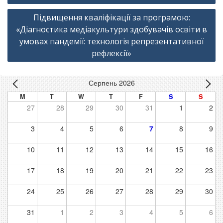
Підвищення кваліфікації за програмою:
«Діагностика медіакультури здобувачів освіти в
умовах пандемії: технологія репрезентативної
рефлексії»
Серпень 2026
M
T
W
T
F
S
S
27
28
29
30
31
1
2
3
4
5
6
7
8
9
10
11
12
13
14
15
16
17
18
19
20
21
22
23
24
25
26
27
28
29
30
31
1
2
3
4
5
6