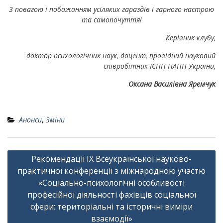
З повагою і побажанням усіляких гараздів
і гарного настрою
та самопочуття!
Керівник клубу,
доктор психологічних наук, доцент,
провідний науковий
співробітник ІСПП НАПН України,
Оксана Василівна Яремчук
Анонси
,
Зміни
Навігація
Рекомендації ІX Всеукраїнської науково-
записів
практичної конференції з міжнародною участю
«Соціально-психологічні особливості
професійної діяльності фахівців соціальної
сфери: територіальні та історичні виміри
взаємодії»