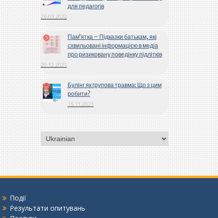
для педагогів
26.03.2022
Пам’ятка – Підказки батькам, які
схвильовані інформацією в медіа
про ризиковану поведінку підлітків
20.12.2021
Булінг як групова травма: Що з цим
робити?
15.11.2021
Вибрати
мову
Події
Результати опитувань