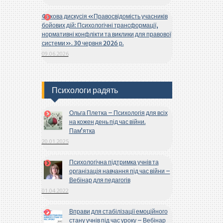
Фахова дискусія «Правосвідомість учасників
бойових дій: Психологічні трансформації,
нормативні конфлікти та виклики для правової
системи». 30 червня 2026 р.
09.06.2026
Психологи радять
Ольга Плетка – Психологія для всіх
на кожен день під час війни.
Пам’ятка
20.01.2025
Психологічна підтримка учнів та
організація навчання під час війни –
Вебінар для педагогів
01.04.2022
Вправи для стабілізації емоційного
стану учнів під час уроку – Вебінар