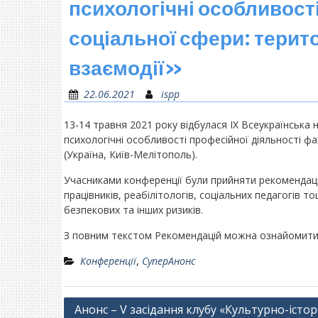
психологічні особливості
соціальної сфери: терито
взаємодії»
22.06.2021
ispp
13-14 травня 2021 року відбулася ІX Всеукраїнськ
психологічні особливості професійної діяльності фах
(Україна, Київ-Мелітополь).
Учасниками конференції були прийняти рекомендації
працівників, реабілітологів, соціальних педагогів т
безпекових та інших ризиків.
З повним текстом Рекомендацій можна ознайомит
Конференції
,
СуперАнонс
Навігація
Анонс – V засідання клубу «Культурно-істор