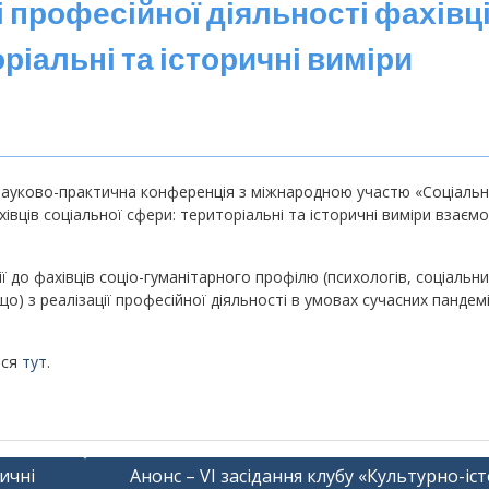
 професійної діяльності фахівц
ріальні та історичні виміри
а науково-практична конференція з міжнародною участю «Соціальн
івців соціальної сфери: територіальні та історичні виміри взаємо
 до фахівців соціо-гуманітарного профілю (психологів, соціальн
ощо) з реалізації професійної діяльності в умовах сучасних пандем
ися
тут
.
ичні
Анонс – VI засідання клубу «Культурно-іс