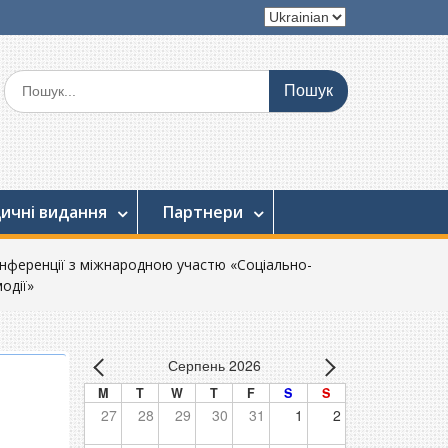
Вибрати
мову
Шукати:
ичні видання
Партнери
онференції з міжнародною участю «Соціально-
одії»
Серпень 2026
M
T
W
T
F
S
S
27
28
29
30
31
1
2