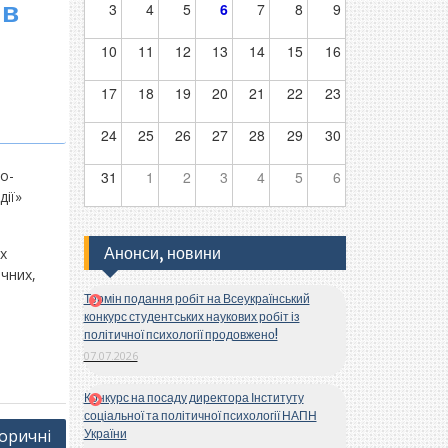
ів
3
4
5
6
7
8
9
10
11
12
13
14
15
16
17
18
19
20
21
22
23
24
25
26
27
28
29
30
о-
31
1
2
3
4
5
6
дії»
Анонси, новини
их
ічних,
Термін подання робіт на Всеукраїнський
конкурс студентських наукових робіт із
політичної психології продовжено!
07.07.2026
Конкурс на посаду директора Інституту
соціальної та політичної психології НАПН
торичні
України