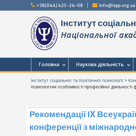
Перейти
+38(044) 425-24-08
info@ispp.org.ua
до
вмісту
Інститут соціальн
Національної акад
Головна
Наукова діяльність
Інститут соціальної та політичної психології
>
Кон
психологічні особливості професійної діяльності ф
Рекомендації ІX Всеукра
конференції з міжнарод