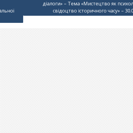
діалоги» – Тема «Мистецтво як психол
альної
свідоцтво історичного часу» – 30.