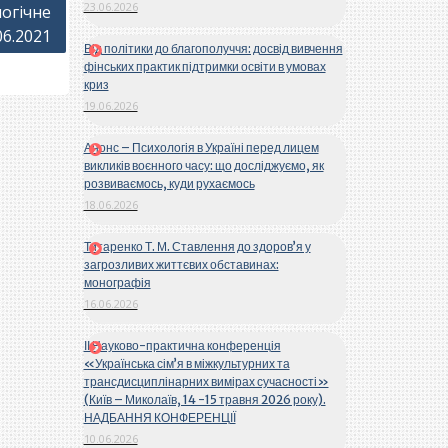
23.06.2026
огічне
06.2021
Від політики до благополуччя: досвід вивчення
фінських практик підтримки освіти в умовах
криз
19.06.2026
Анонс – Психологія в Україні перед лицем
викликів воєнного часу: що досліджуємо, як
розвиваємось, куди рухаємось
18.06.2026
Титаренко Т. М. Ставлення до здоров’я у
загрозливих життєвих обставинах:
монографія
16.06.2026
ІІ Науково-практична конференція
«Українська сім’я в міжкультурних та
трансдисциплінарних вимірах сучасності»
(Київ – Миколаїв, 14 -15 травня 2026 року).
НАДБАННЯ КОНФЕРЕНЦІЇ
10.06.2026