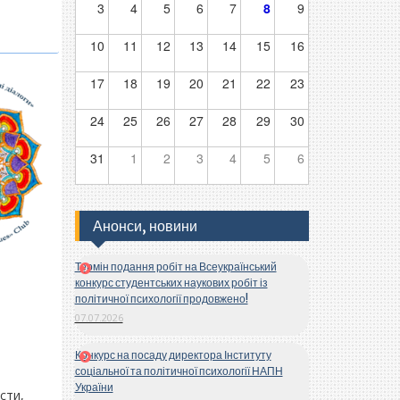
3
4
5
6
7
8
9
10
11
12
13
14
15
16
17
18
19
20
21
22
23
24
25
26
27
28
29
30
31
1
2
3
4
5
6
Анонси, новини
Термін подання робіт на Всеукраїнський
конкурс студентських наукових робіт із
політичної психології продовжено!
07.07.2026
Конкурс на посаду директора Інституту
соціальної та політичної психології НАПН
України
сти,