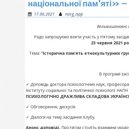
національної пам’яті» –
17.06.2021
norg_ispp
Вельмишановні 
Радо запрошуємо взяти участь у п’ятому засідан
23 червня 2021 ро
Тема:
“Історична пам’ять етнокультурних гр
В програмі зас
✓ Доповідь доктора психологічних наук, професора
Інституту соціальної та політичної психології НАПН
ПСИХОЛОГІЧНО ДРАЖЛИВА СКЛАДОВА УКРАЇНС
✓ Обговорення, дискусія.
✓ Діалоги на тему засідання Клубу.
Анонс доповіді.
Протягом століть взаємини українц