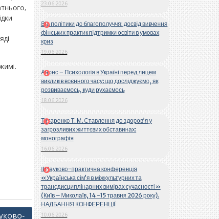
23.06.2026
атнього,
ідки
Від політики до благополуччя: досвід вивчення
фінських практик підтримки освіти в умовах
яді
криз
19.06.2026
жимі.
Анонс – Психологія в Україні перед лицем
викликів воєнного часу: що досліджуємо, як
розвиваємось, куди рухаємось
18.06.2026
Титаренко Т. М. Ставлення до здоров’я у
загрозливих життєвих обставинах:
монографія
16.06.2026
ІІ Науково-практична конференція
«Українська сім’я в міжкультурних та
трансдисциплінарних вимірах сучасності»
(Київ – Миколаїв, 14 -15 травня 2026 року).
НАДБАННЯ КОНФЕРЕНЦІЇ
ауково-
10.06.2026