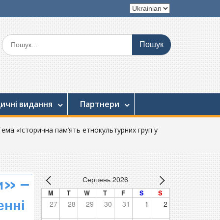
Вибрати
мову
Шукати:
ичні видання
Партнери
 Тема «Історична пам’ять етнокультурних груп у
Серпень 2026
ги» –
M
T
W
T
F
S
S
енні
27
28
29
30
31
1
2