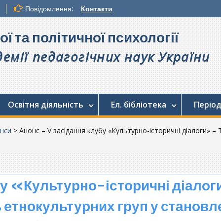
Повідомлення:
Контакти
ої та політичної психології
емії педагогічних наук України
Освітня діяльність
Ел. бібліотека
Період
нси
>
Анонс – V засідання клубу «Культурно-історичні діалоги» –
бу «Культурно-історичні діало
 етнокультурних груп у становл