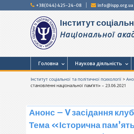
Перейти
+38(044) 425-24-08
info@ispp.org.ua
до
вмісту
Інститут соціальн
Національної акад
Головна
Наукова діяльність
Інститут соціальної та політичної психології
>
Ано
становленні національної пам’яті» – 23.06.2021
Анонс – V засідання клу
Тема «Історична пам’ять