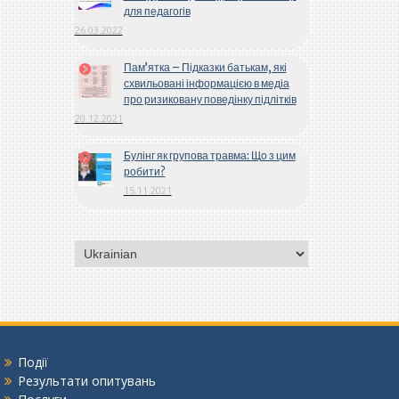
для педагогів
26.03.2022
Пам’ятка – Підказки батькам, які
схвильовані інформацією в медіа
про ризиковану поведінку підлітків
20.12.2021
Булінг як групова травма: Що з цим
робити?
15.11.2021
Вибрати
мову
Події
Результати опитувань