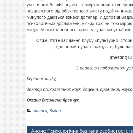
умістищем безлічі оцінок – поміркованих та уперед
незалежного від об’єктивного змісту подій чинника, 
минулого даються взнаки дотепер. У доповіді Вади
психологічних досліджень, у яких тою чи тою мірою 
моделей психологічного захисту сучасних українців в
Отже, п’яте засідання Клубу «Культурно-історич
Для онлайн-участі заходьте, будь лас
(meeting ID
З повагою і побажанням усі
Керівник клубу,
доктор психологічних наук, доцент,
провідний науко
Оксана Василівна Яремчук
Анонси
,
Зміни
Навігація
Анонс: Психологічна безпека особистості, 