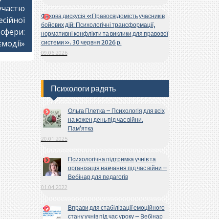
участю
Фахова дискусія «Правосвідомість учасників
есійної
бойових дій: Психологічні трансформації,
 сфери:
нормативні конфлікти та виклики для правової
ємодії»
системи». 30 червня 2026 р.
09.06.2026
Психологи радять
Ольга Плетка – Психологія для всіх
на кожен день під час війни.
Пам’ятка
20.01.2025
Психологічна підтримка учнів та
організація навчання під час війни –
Вебінар для педагогів
01.04.2022
Вправи для стабілізації емоційного
стану учнів під час уроку – Вебінар