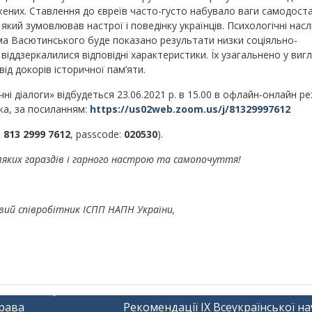
жених. Ставлення до євреїв часто-густо набувало ваги самодост
який зумовлював настрої і поведінку українців. Психологічні насл
ма Васютинського буде показано результати низки соціяльно-
віддзеркалилися відповідні характеристики. Їх узагальнено у вигл
ід докорів історичної пам’яти.
ні діалоги» відбудеться 23.06.2021 р. в 15.00 в офлайн-онлайн ре
ка, за посиланням:
https://us02web.zoom.us/j/81329997612
:
813 2999 7612
, passcode:
020530
).
ляких гараздів
і гарного настрою та самопочуття!
вий співробітник ІСПП НАПН України,
права
Рекомендації ІX Всеукраїнської н