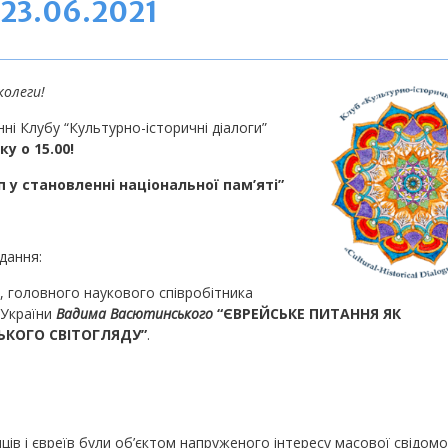
 23.06.2021
колеги!
ні Клубу “Культурно-історичні діалоги”
ку о 15.00!
уп
у становленні національної пам’яті”
ідання:
, головного наукового співробітника
 України
Вадима Васютинського
“ЄВРЕЙСЬКЕ ПИТАННЯ ЯК
ЬКОГО СВІТОГЛЯДУ”
.
ів і євреїв були об’єктом напруженого інтересу масової свідомо