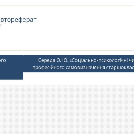
Автореферат
21
ого
Середа О. Ю. «Соціально-психологічні ч
и
професійного самовизначення старшоклас