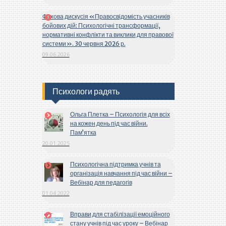
Фахова дискусія «Правосвідомість учасників
бойових дій: Психологічні трансформації,
нормативні конфлікти та виклики для правової
системи». 30 червня 2026 р.
09.06.2026
Психологи радять
Ольга Плетка – Психологія для всіх
на кожен день під час війни.
Пам’ятка
20.01.2025
Психологічна підтримка учнів та
організація навчання під час війни –
Вебінар для педагогів
01.04.2022
Вправи для стабілізації емоційного
стану учнів під час уроку – Вебінар