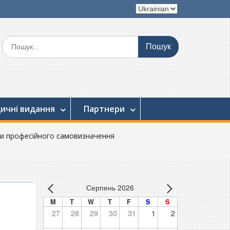
Вибрати
мову
Шукати:
ичні видання
Партнери
ики професійного самовизначення
Серпень 2026
M
T
W
T
F
S
S
27
28
29
30
31
1
2