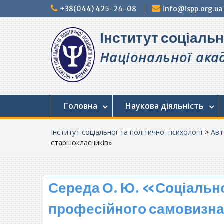
Перейти
+38(044) 425-24-08
info@ispp.org.ua
до
вмісту
Інститут соціальн
Національної акад
Головна
Наукова діяльність
Інститут соціальної та політичної психології
>
Авт
старшокласників»
Середа О. Ю. «Соціальн
професійного самовизн