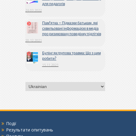
для педагогів
26.03.2022
Пам’ятка – Підказки батькам, які
схвильовані інформацією в медіа
про ризиковану поведінку підлітків
20.12.2021
Булінг як групова травма: Що з цим
робити?
15.11.2021
Вибрати
мову
Події
Результати опитувань