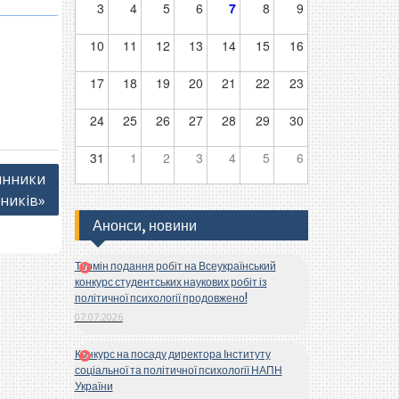
3
4
5
6
7
8
9
10
11
12
13
14
15
16
17
18
19
20
21
22
23
24
25
26
27
28
29
30
31
1
2
3
4
5
6
инники
ників»
Анонси, новини
Термін подання робіт на Всеукраїнський
конкурс студентських наукових робіт із
політичної психології продовжено!
07.07.2026
Конкурс на посаду директора Інституту
соціальної та політичної психології НАПН
України