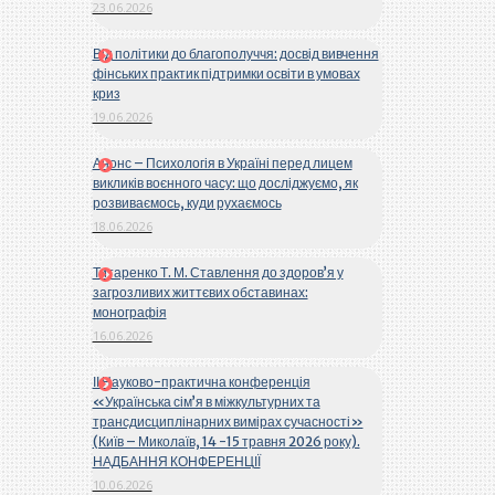
23.06.2026
Від політики до благополуччя: досвід вивчення
фінських практик підтримки освіти в умовах
криз
19.06.2026
Анонс – Психологія в Україні перед лицем
викликів воєнного часу: що досліджуємо, як
розвиваємось, куди рухаємось
18.06.2026
Титаренко Т. М. Ставлення до здоров’я у
загрозливих життєвих обставинах:
монографія
16.06.2026
ІІ Науково-практична конференція
«Українська сім’я в міжкультурних та
трансдисциплінарних вимірах сучасності»
(Київ – Миколаїв, 14 -15 травня 2026 року).
НАДБАННЯ КОНФЕРЕНЦІЇ
10.06.2026