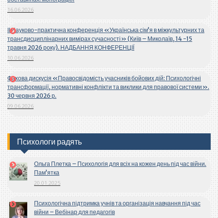
16.06.2026
ІІ Науково-практична конференція «Українська сім’я в міжкультурних та
трансдисциплінарних вимірах сучасності» (Київ – Миколаїв, 14 -15
травня 2026 року). НАДБАННЯ КОНФЕРЕНЦІЇ
10.06.2026
Фахова дискусія «Правосвідомість учасників бойових дій: Психологічні
трансформації, нормативні конфлікти та виклики для правової системи».
30 червня 2026 р.
09.06.2026
Психологи радять
Ольга Плетка – Психологія для всіх на кожен день під час війни.
Пам’ятка
20.01.2025
Психологічна підтримка учнів та організація навчання під час
війни – Вебінар для педагогів