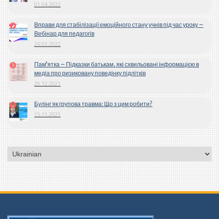
01.04.2022
Вправи для стабілізації емоційного стану учнів під час уроку –
Вебінар для педагогів
26.03.2022
Пам’ятка – Підказки батькам, які схвильовані інформацією в
медіа про ризиковану поведінку підлітків
20.12.2021
Булінг як групова травма: Що з цим робити?
15.11.2021
Вибрати
мову