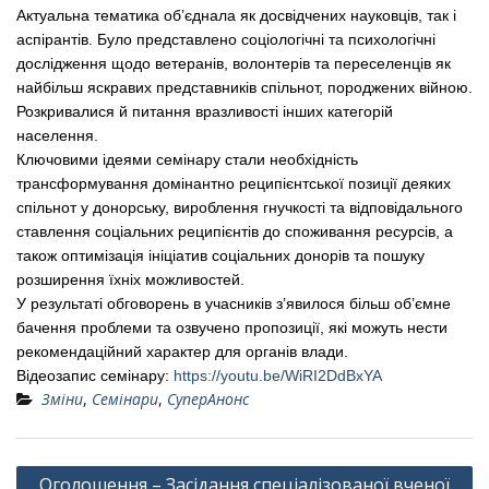
Актуальна тематика об’єднала як досвідчених науковців, так і
аспірантів. Було представлено соціологічні та психологічні
дослідження щодо ветеранів, волонтерів та переселенців як
найбільш яскравих представників спільнот, породжених війною.
Розкривалися й питання вразливості інших категорій
населення.
Ключовими ідеями семінару стали необхідність
трансформування домінантно реципієнтської позиції деяких
спільнот у донорську, вироблення гнучкості та відповідального
ставлення соціальних реципієнтів до споживання ресурсів, а
також оптимізація ініціатив соціальних донорів та пошуку
розширення їхніх можливостей.
У результаті обговорень в учасників з’явилося більш об’ємне
бачення проблеми та озвучено пропозиції, які можуть нести
рекомендаційний характер для органів влади.
Відеозапис семінару:
https://youtu.be/WiRI2DdBxYA
Зміни
,
Семінари
,
СуперАнонс
Навігація
Оголошення – Засідання спеціалізованої вченої