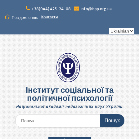
Перейти
до
+38(044) 425-24-08
info@ispp.org.ua
вмісту
Контакти
Повідомлення:
Вибрати
мову
Інститут соціальної та
політичної психології
Національної академії педагогічних наук України
Шукати: