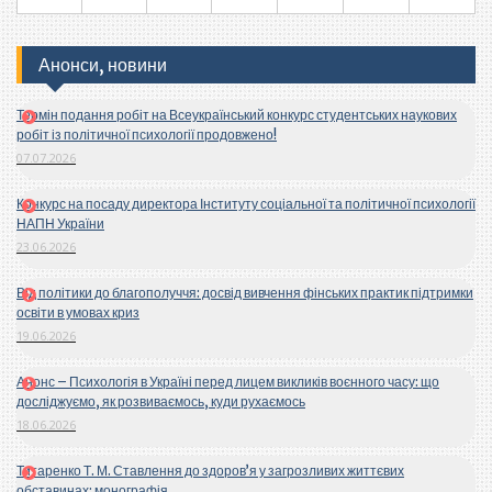
Анонси, новини
Термін подання робіт на Всеукраїнський конкурс студентських наукових
робіт із політичної психології продовжено!
07.07.2026
Конкурс на посаду директора Інституту соціальної та політичної психології
НАПН України
23.06.2026
Від політики до благополуччя: досвід вивчення фінських практик підтримки
освіти в умовах криз
19.06.2026
Анонс – Психологія в Україні перед лицем викликів воєнного часу: що
досліджуємо, як розвиваємось, куди рухаємось
18.06.2026
Титаренко Т. М. Ставлення до здоров’я у загрозливих життєвих
обставинах: монографія