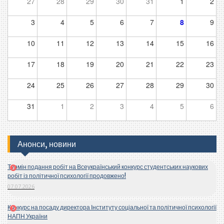
27
28
29
30
31
1
2
3
4
5
6
7
8
9
10
11
12
13
14
15
16
17
18
19
20
21
22
23
24
25
26
27
28
29
30
31
1
2
3
4
5
6
Анонси, новини
Термін подання робіт на Всеукраїнський конкурс студентських наукових
робіт із політичної психології продовжено!
07.07.2026
Конкурс на посаду директора Інституту соціальної та політичної психології
НАПН України