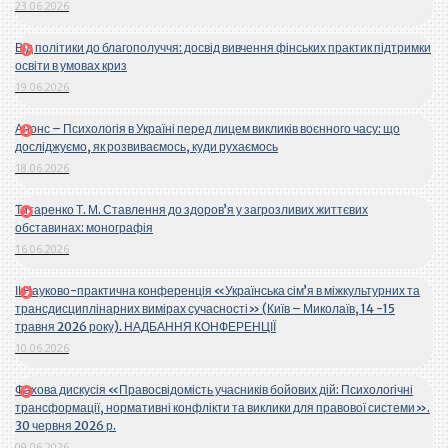
23.06.2026
Від політики до благополуччя: досвід вивчення фінських практик підтримки
освіти в умовах криз
19.06.2026
Анонс – Психологія в Україні перед лицем викликів воєнного часу: що
досліджуємо, як розвиваємось, куди рухаємось
18.06.2026
Титаренко Т. М. Ставлення до здоров’я у загрозливих життєвих
обставинах: монографія
16.06.2026
ІІ Науково-практична конференція «Українська сім’я в міжкультурних та
трансдисциплінарних вимірах сучасності» (Київ – Миколаїв, 14 -15
травня 2026 року). НАДБАННЯ КОНФЕРЕНЦІЇ
10.06.2026
Фахова дискусія «Правосвідомість учасників бойових дій: Психологічні
трансформації, нормативні конфлікти та виклики для правової системи».
30 червня 2026 р.
09.06.2026