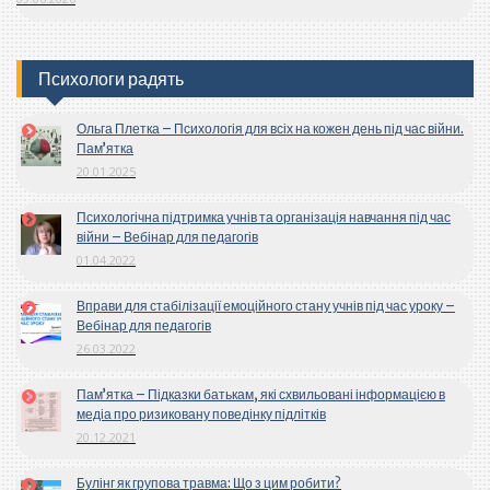
Психологи радять
Ольга Плетка – Психологія для всіх на кожен день під час війни.
Пам’ятка
20.01.2025
Психологічна підтримка учнів та організація навчання під час
війни – Вебінар для педагогів
01.04.2022
Вправи для стабілізації емоційного стану учнів під час уроку –
Вебінар для педагогів
26.03.2022
Пам’ятка – Підказки батькам, які схвильовані інформацією в
медіа про ризиковану поведінку підлітків
20.12.2021
Булінг як групова травма: Що з цим робити?