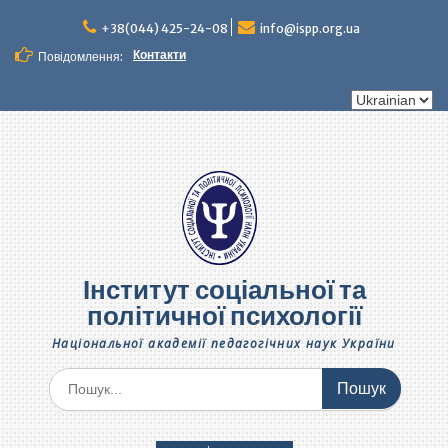
Перейти
до
+38(044) 425-24-08
info@ispp.org.ua
вмісту
Контакти
Повідомлення:
Вибрати
мову
Інститут соціальної та
політичної психології
Національної академії педагогічних наук України
Шукати: