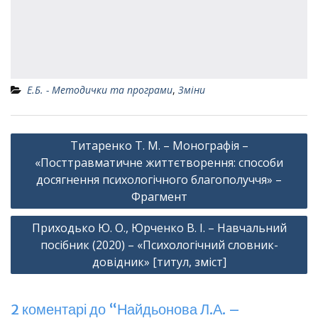
Е.Б. - Методички та програми
,
Зміни
Навігація
Титаренко Т. М. – Монографія –
записів
«Посттравматичне життєтворення: способи
досягнення психологічного благополуччя» –
Фрагмент
Приходько Ю. О., Юрченко В. І. – Навчальний
посібник (2020) – «Психологічний словник-
довідник» [титул, зміст]
2 коментарі до “Найдьонова Л.А. –