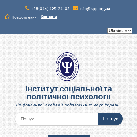
Перейти
до
+38(044) 425-24-08
info@ispp.org.ua
вмісту
Контакти
Повідомлення:
Вибрати
мову
Інститут соціальної та
політичної психології
Національної академії педагогічних наук України
Шукати: