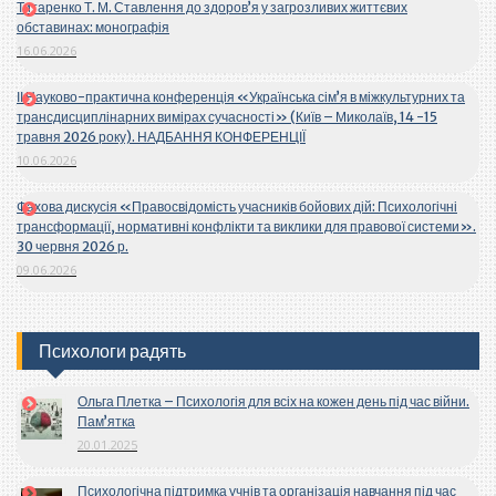
Титаренко Т. М. Ставлення до здоров’я у загрозливих життєвих
обставинах: монографія
16.06.2026
ІІ Науково-практична конференція «Українська сім’я в міжкультурних та
трансдисциплінарних вимірах сучасності» (Київ – Миколаїв, 14 -15
травня 2026 року). НАДБАННЯ КОНФЕРЕНЦІЇ
10.06.2026
Фахова дискусія «Правосвідомість учасників бойових дій: Психологічні
трансформації, нормативні конфлікти та виклики для правової системи».
30 червня 2026 р.
09.06.2026
Психологи радять
Ольга Плетка – Психологія для всіх на кожен день під час війни.
Пам’ятка
20.01.2025
Психологічна підтримка учнів та організація навчання під час