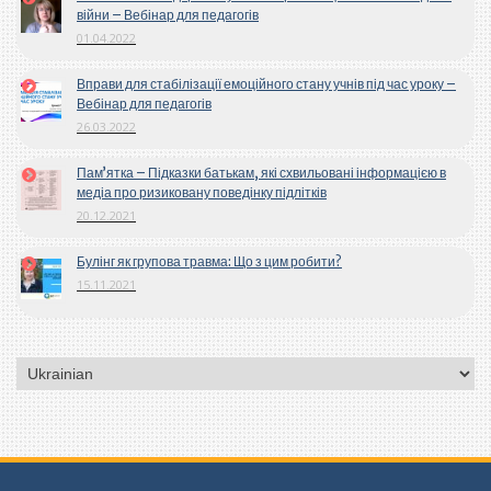
війни – Вебінар для педагогів
01.04.2022
Вправи для стабілізації емоційного стану учнів під час уроку –
Вебінар для педагогів
26.03.2022
Пам’ятка – Підказки батькам, які схвильовані інформацією в
медіа про ризиковану поведінку підлітків
20.12.2021
Булінг як групова травма: Що з цим робити?
15.11.2021
Вибрати
мову