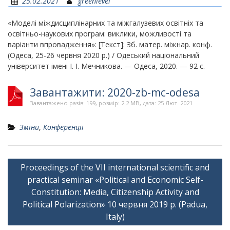
25.02.2021
greenlevel
«Моделі міждисциплінарних та міжгалузевих освітніх та
освітньо-наукових програм: виклики, можливості та
варіанти впровадження»: [Текст]: Зб. матер. міжнар. конф.
(Одеса, 25-26 червня 2020 р.) / Одеський національний
університет імені І. І. Мечникова. — Одеса, 2020. — 92 с.
Завантажити: 2020-zb-mc-odesa
Завантажено разів: 199, розмір: 2.2 MB, дата: 25 Лют. 2021
Зміни
,
Конференції
Навігація
Proceedings of the VII international scientific and
записів
practical seminar «Political and Economic Self-
Constitution: Media, Citizenship Activity and
Political Polarization» 10 червня 2019 р. (Padua,
Italy)