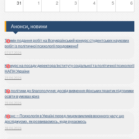
31
1
2
3
4
5
6
Анонси, новини
Термін подання робіт на Всеукраїнський конкурс студентських наукових
робіт із політичної психології продовжено!
07.07.2026
Конкурс на посаду директора Інституту соціальної та політичної психології
НАПН України
23.06.2026
Від політики до благополуччя: досвід вивчення фінських практик підтримки
освіти в умовах криз
19.06.2026
Анонс – Психологія в Україні перед лицем викликів воєнного часу: що
досліджуємо, як розвиваємось, куди рухаємось
18.06.2026