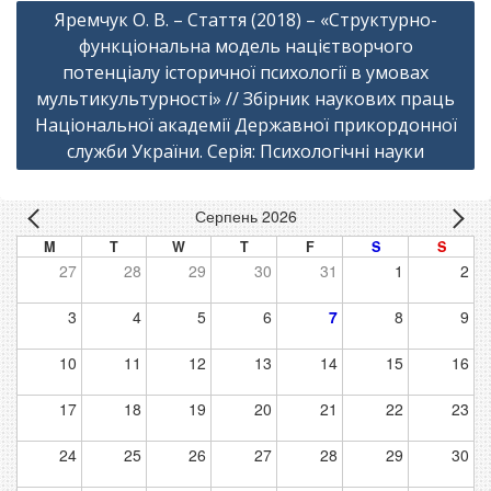
Яремчук О. В. – Стаття (2018) – «Структурно-
функціональна модель націєтворчого
потенціалу історичної психології в умовах
мультикультурності» // Збірник наукових праць
Національної академії Державної прикордонної
служби України. Серія: Психологічні науки
Серпень 2026
M
T
W
T
F
S
S
27
28
29
30
31
1
2
3
4
5
6
7
8
9
10
11
12
13
14
15
16
17
18
19
20
21
22
23
24
25
26
27
28
29
30