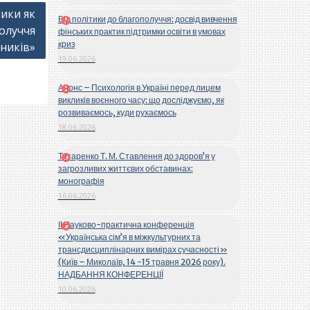
ики як
Від політики до благополуччя: досвід вивчення
олуччя
фінських практик підтримки освіти в умовах
криз
ників»
19.06.2026
Анонс – Психологія в Україні перед лицем
викликів воєнного часу: що досліджуємо, як
розвиваємось, куди рухаємось
18.06.2026
Титаренко Т. М. Ставлення до здоров’я у
загрозливих життєвих обставинах:
монографія
16.06.2026
ІІ Науково-практична конференція
«Українська сім’я в міжкультурних та
трансдисциплінарних вимірах сучасності»
(Київ – Миколаїв, 14 -15 травня 2026 року).
НАДБАННЯ КОНФЕРЕНЦІЇ
10.06.2026