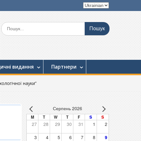
Вибрати
мову
Шукати:
ичні видання
Партнери
хологічної науки”
Серпень 2026
M
T
W
T
F
S
S
27
28
29
30
31
1
2
3
4
5
6
7
8
9