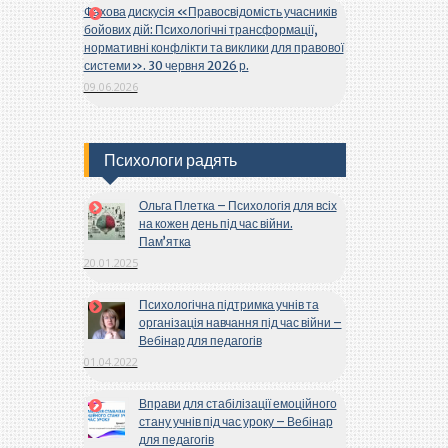
Фахова дискусія «Правосвідомість учасників
бойових дій: Психологічні трансформації,
нормативні конфлікти та виклики для правової
системи». 30 червня 2026 р.
09.06.2026
Психологи радять
Ольга Плетка – Психологія для всіх
на кожен день під час війни.
Пам’ятка
20.01.2025
Психологічна підтримка учнів та
організація навчання під час війни –
Вебінар для педагогів
01.04.2022
Вправи для стабілізації емоційного
стану учнів під час уроку – Вебінар
для педагогів