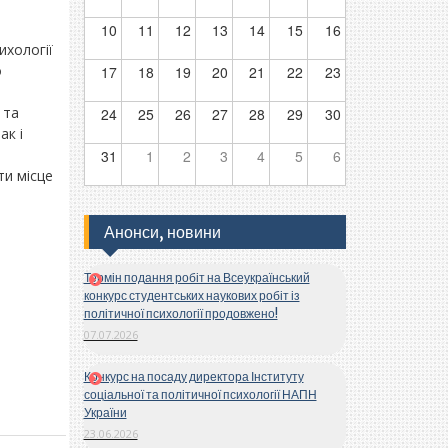
10
11
12
13
14
15
16
ихології
о
17
18
19
20
21
22
23
 та
24
25
26
27
28
29
30
ак і
31
1
2
3
4
5
6
ти місце
Анонси, новини
Термін подання робіт на Всеукраїнський
конкурс студентських наукових робіт із
політичної психології продовжено!
07.07.2026
Конкурс на посаду директора Інституту
соціальної та політичної психології НАПН
України
23.06.2026