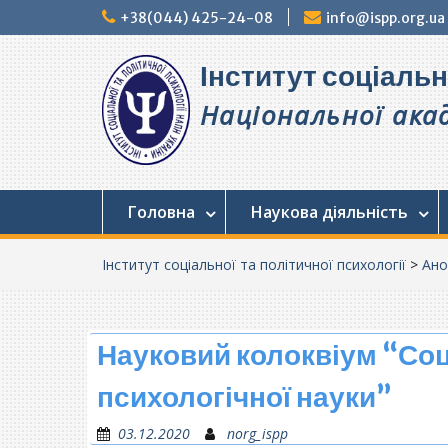
Перейти
+38(044) 425-24-08
info@ispp.org.ua
до
вмісту
Інститут соціальн
Національної акад
Головна
Наукова діяльність
Інститут соціальної та політичної психології
>
Ано
Науковий колоквіум “Соц
психологічної науки”
03.12.2020
norg_ispp