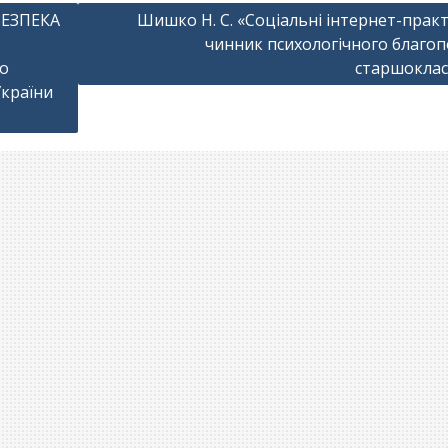
БЕЗПЕКА
Шишко Н. С. «Соціальні інтернет-практ
чинник психологічного благоп
о
старшоклас
України