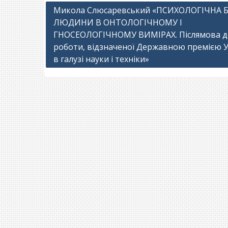
Навігація
Микола Слюсаревський «ПСИХОЛОГІЧНА 
ЛЮДИНИ В ОНТОЛОГІЧНОМУ І
записів
ГНОСЕОЛОГІЧНОМУ ВИМІРАХ. Післямова д
роботи, відзначеної Державною премією 
в галузі науки і техніки»