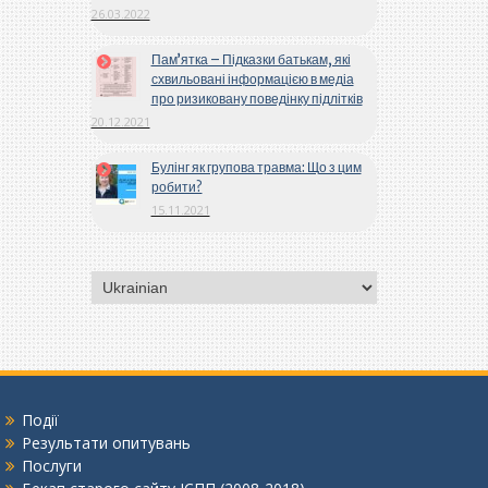
26.03.2022
Пам’ятка – Підказки батькам, які
схвильовані інформацією в медіа
про ризиковану поведінку підлітків
20.12.2021
Булінг як групова травма: Що з цим
робити?
15.11.2021
Вибрати
мову
Події
Результати опитувань
Послуги