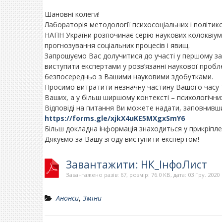
Шановні колеги!
Лабораторія методології психосоціальних і політико
НАПН України розпочинає серію наукових колоквіумів
прогнозування соціальних процесів і явищ.
Запрошуємо Вас долучитися до участі у першому за
виступити експертами у розв’язанні наукової пробле
безпосередньо з Вашими науковими здобутками.
Просимо витратити незначну частину Вашого часу т
Ваших, а у більш ширшому контексті – психологічни
Відповіді на питання Ви можете надати, заповнивш
https://forms.gle/xjkX4uKE5MXgxSmY6
Більш докладна інформація знаходиться у прикріпле
Дякуємо за Вашу згоду виступити експертом!
Завантажити: НК_ІнфоЛист
Завантажено разів: 67, розмір: 76.0 KB, дата: 03 Гру. 2020
Анонси
,
Зміни