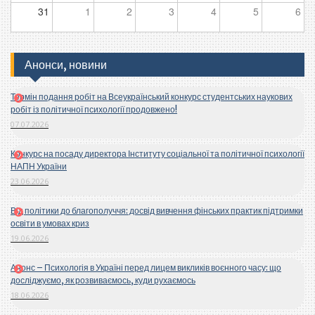
31
1
2
3
4
5
6
Анонси, новини
Термін подання робіт на Всеукраїнський конкурс студентських наукових
робіт із політичної психології продовжено!
07.07.2026
Конкурс на посаду директора Інституту соціальної та політичної психології
НАПН України
23.06.2026
Від політики до благополуччя: досвід вивчення фінських практик підтримки
освіти в умовах криз
19.06.2026
Анонс – Психологія в Україні перед лицем викликів воєнного часу: що
досліджуємо, як розвиваємось, куди рухаємось
18.06.2026