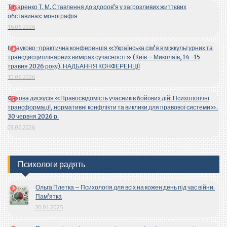
Титаренко Т. М. Ставлення до здоров’я у загрозливих життєвих
обставинах: монографія
16.06.2026
ІІ Науково-практична конференція «Українська сім’я в міжкультурних та
трансдисциплінарних вимірах сучасності» (Київ – Миколаїв, 14 -15
травня 2026 року). НАДБАННЯ КОНФЕРЕНЦІЇ
10.06.2026
Фахова дискусія «Правосвідомість учасників бойових дій: Психологічні
трансформації, нормативні конфлікти та виклики для правової системи».
30 червня 2026 р.
09.06.2026
Психологи радять
Ольга Плетка – Психологія для всіх на кожен день під час війни.
Пам’ятка
20.01.2025