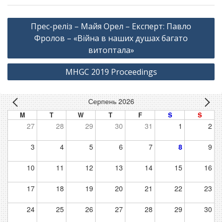
Навігація
Прес-реліз – Майя Орел – Експерт: Павло
записів
Фролов – «Війна в наших душах багато
витоптала»
MHGC 2019 Proceedings
Серпень 2026
M
T
W
T
F
S
S
27
28
29
30
31
1
2
3
4
5
6
7
8
9
10
11
12
13
14
15
16
17
18
19
20
21
22
23
24
25
26
27
28
29
30