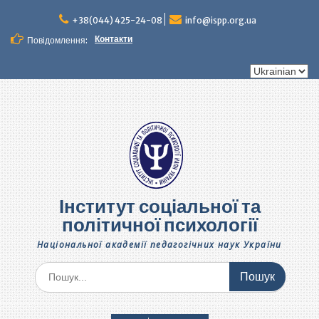
Перейти
до
+38(044) 425-24-08
info@ispp.org.ua
вмісту
Контакти
Повідомлення:
Вибрати
мову
Інститут соціальної та
політичної психології
Національної академії педагогічних наук України
Шукати: