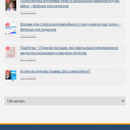
Психологічна підтримка учнів та організація навчання під час
війни – Вебінар для педагогів
01.04.2022
Вправи для стабілізації емоційного стану учнів під час уроку –
Вебінар для педагогів
26.03.2022
Пам’ятка – Підказки батькам, які схвильовані інформацією в
медіа про ризиковану поведінку підлітків
20.12.2021
Булінг як групова травма: Що з цим робити?
15.11.2021
Вибрати
мову