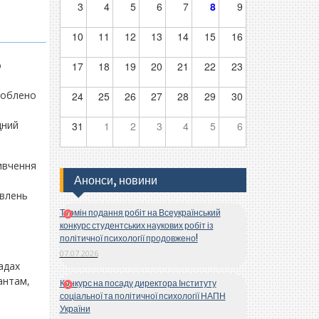
3
4
5
6
7
8
9
10
11
12
13
14
15
16
о
17
18
19
20
21
22
23
роблено
24
25
26
27
28
29
30
дний
31
1
2
3
4
5
6
ивчення
Анонси, новини
явлень
Термін подання робіт на Всеукраїнський
конкурс студентських наукових робіт із
політичної психології продовжено!
07.07.2026
адах
антам,
Конкурс на посаду директора Інституту
соціальної та політичної психології НАПН
України