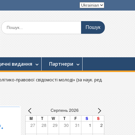
Вибрати
мову
Шукати:
ичні видання
Партнери
літико-правової свідомості молоді» (за наук. ред.
Серпень 2026
M
T
W
T
F
S
S
.
27
28
29
30
31
1
2