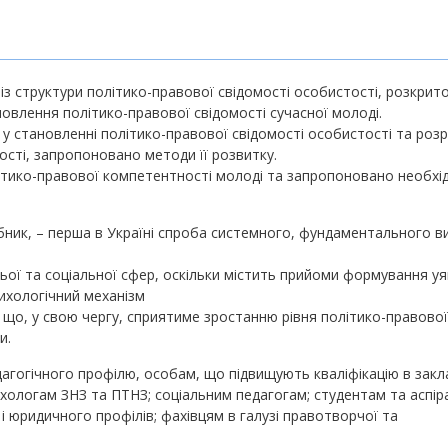
із структури політико-правової свідомості особистості, розкрит
овлення політико-правової свідомості сучасної молоді.
у становленні політико-правової свідомості особистості та роз
сті, запропоновано методи її розвитку.
ітико-правової компетентності молоді та запропоновано необхі
бник, – перша в Україні спроба системного, фундаментального в
ьої та соціальної сфер, оскільки містить прийоми формування у
сихологічний механізм
, що, у свою чергу, сприятиме зростанню рівня політико-правової
и.
агогічного профілю, особам, що підвищують кваліфікацію в закл
ихологам ЗНЗ та ПТНЗ; соціальним педагогам; студентам та аспір
і юридичного профілів; фахівцям в галузі правотворчої та