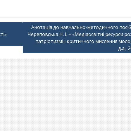
Анотація до навчально-методичного посіб
ті»
Череповська Н. І. – «Медіаосвітні ресурси р
патріотизмі і критичного мислення молод
д.а., 2