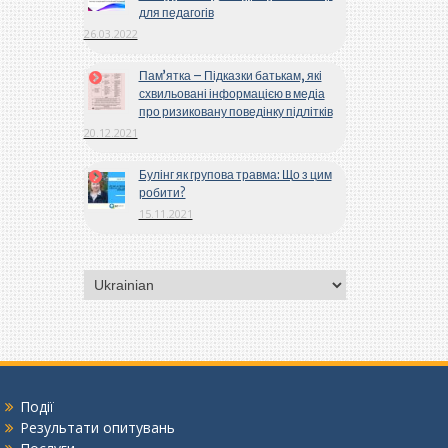
для педагогів
26.03.2022
Пам’ятка – Підказки батькам, які
схвильовані інформацією в медіа
про ризиковану поведінку підлітків
20.12.2021
Булінг як групова травма: Що з цим
робити?
15.11.2021
Вибрати
мову
Події
Результати опитувань