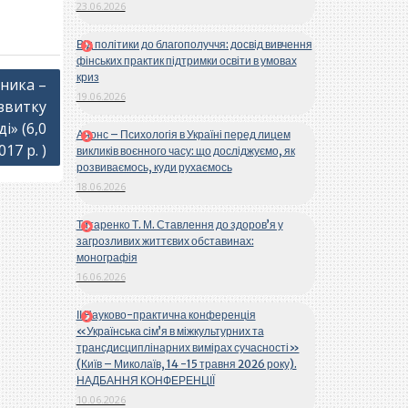
23.06.2026
Від політики до благополуччя: досвід вивчення
фінських практик підтримки освіти в умовах
криз
ника –
19.06.2026
озвитку
і» (6,0
Анонс – Психологія в Україні перед лицем
017 р. )
викликів воєнного часу: що досліджуємо, як
розвиваємось, куди рухаємось
18.06.2026
Титаренко Т. М. Ставлення до здоров’я у
загрозливих життєвих обставинах:
монографія
16.06.2026
ІІ Науково-практична конференція
«Українська сім’я в міжкультурних та
трансдисциплінарних вимірах сучасності»
(Київ – Миколаїв, 14 -15 травня 2026 року).
НАДБАННЯ КОНФЕРЕНЦІЇ
10.06.2026