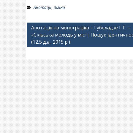
Анотації
,
Зміни
Навігація
Анотація на монографію – Губеладзе І. Г. –
«Сільська молодь у місті: Пошук ідентичнос
записів
(12,5 д.а., 2015 р.)