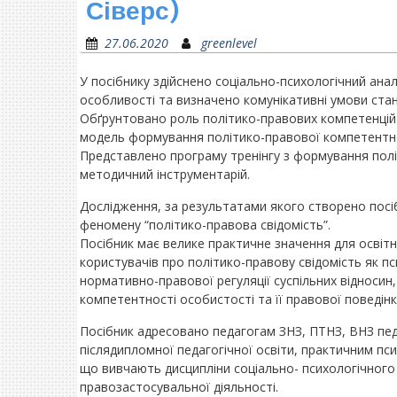
Сіверс)
27.06.2020
greenlevel
У посібнику здійснено соціально-психологічний анал
особливості та визначено комунікативні умови стан
Обґрунтовано роль політико-правових компетенцій 
модель формування політико-правової компетентно
Представлено програму тренінгу з формування пол
методичний інструментарій.
Дослідження, за результатами якого створено посі
феномену “політико-правова свідомість”.
Посібник має велике практичне значення для освітн
користувачів про політико-правову свідомість як п
нормативно-правової регуляції суспільних відносин
компетентності особистості та її правової поведінк
Посібник адресовано педагогам ЗНЗ, ПТНЗ, ВНЗ пед
післядипломної педагогічної освіти, практичним пс
що вивчають дисципліни соціально- психологічного 
правозастосувальної діяльності.