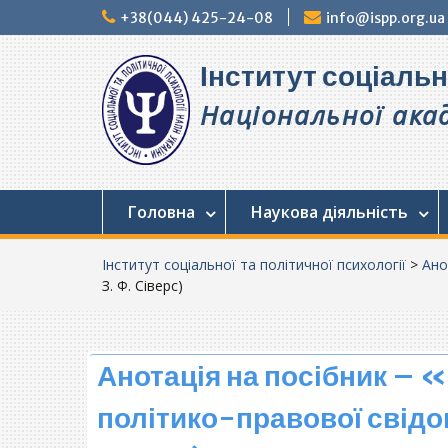
Перейти
+38(044) 425-24-08
info@ispp.org.ua
до
вмісту
Інститут соціальн
Національної акад
Головна
Наукова діяльність
Інститут соціальної та політичної психології
>
Ано
З. Ф. Сіверс)
Анотація на посібник – 
політико-правової свідом