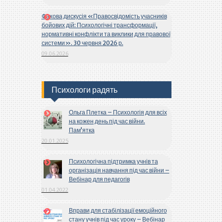
Фахова дискусія «Правосвідомість учасників
бойових дій: Психологічні трансформації,
нормативні конфлікти та виклики для правової
системи». 30 червня 2026 р.
09.06.2026
Психологи радять
Ольга Плетка – Психологія для всіх
на кожен день під час війни.
Пам’ятка
20.01.2025
Психологічна підтримка учнів та
організація навчання під час війни –
Вебінар для педагогів
01.04.2022
Вправи для стабілізації емоційного
стану учнів під час уроку – Вебінар