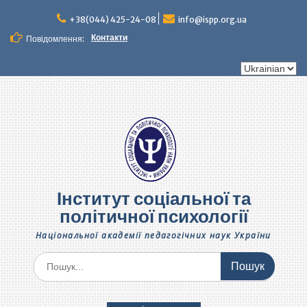
Перейти
до
+38(044) 425-24-08
info@ispp.org.ua
вмісту
Контакти
Повідомлення:
Вибрати
мову
Інститут соціальної та
політичної психології
Національної академії педагогічних наук України
Шукати: