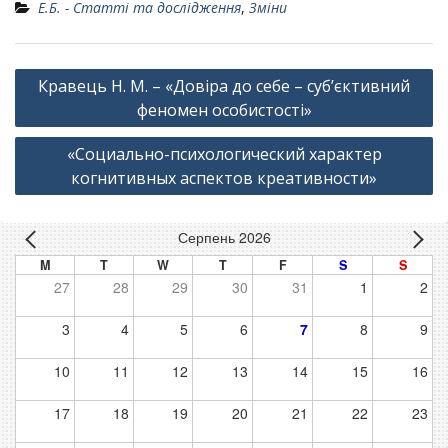
Е.Б. - Статті та дослідження
,
Зміни
Навігація
Кравець Н. М. – «Довіра до себе – суб’єктивний
записів
феномен особистості»
«Социально-психологический характер
когнитивных аспектов креативности»
Серпень 2026
M
T
W
T
F
S
S
27
28
29
30
31
1
2
3
4
5
6
7
8
9
10
11
12
13
14
15
16
17
18
19
20
21
22
23