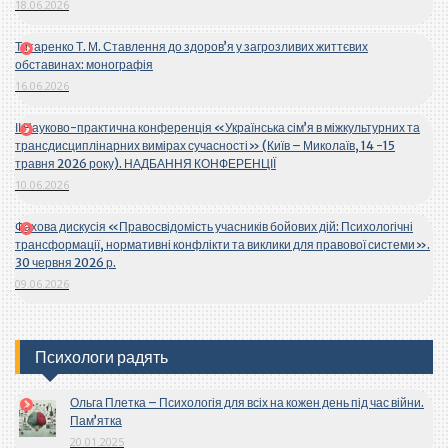
18.06.2026
Титаренко Т. М. Ставлення до здоров’я у загрозливих життєвих
обставинах: монографія
16.06.2026
ІІ Науково-практична конференція «Українська сім’я в міжкультурних та
трансдисциплінарних вимірах сучасності» (Київ – Миколаїв, 14 -15
травня 2026 року). НАДБАННЯ КОНФЕРЕНЦІЇ
10.06.2026
Фахова дискусія «Правосвідомість учасників бойових дій: Психологічні
трансформації, нормативні конфлікти та виклики для правової системи».
30 червня 2026 р.
09.06.2026
Психологи радять
Ольга Плетка – Психологія для всіх на кожен день під час війни.
Пам’ятка
20.01.2025