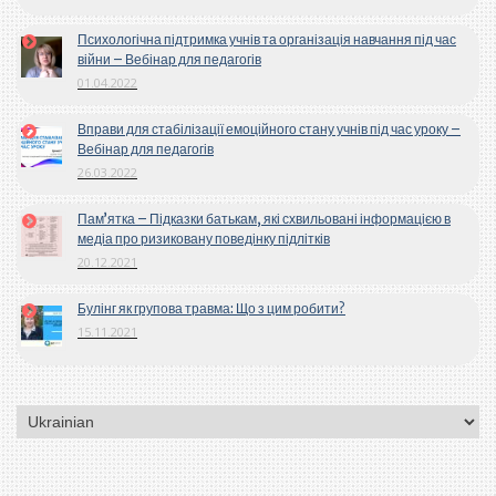
Психологічна підтримка учнів та організація навчання під час
війни – Вебінар для педагогів
01.04.2022
Вправи для стабілізації емоційного стану учнів під час уроку –
Вебінар для педагогів
26.03.2022
Пам’ятка – Підказки батькам, які схвильовані інформацією в
медіа про ризиковану поведінку підлітків
20.12.2021
Булінг як групова травма: Що з цим робити?
15.11.2021
Вибрати
мову