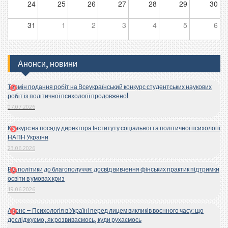
24
25
26
27
28
29
30
31
1
2
3
4
5
6
Анонси, новини
Термін подання робіт на Всеукраїнський конкурс студентських наукових
робіт із політичної психології продовжено!
07.07.2026
Конкурс на посаду директора Інституту соціальної та політичної психології
НАПН України
23.06.2026
Від політики до благополуччя: досвід вивчення фінських практик підтримки
освіти в умовах криз
19.06.2026
Анонс – Психологія в Україні перед лицем викликів воєнного часу: що
досліджуємо, як розвиваємось, куди рухаємось