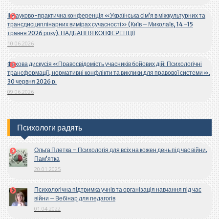
ІІ Науково-практична конференція «Українська сім’я в міжкультурних та
трансдисциплінарних вимірах сучасності» (Київ – Миколаїв, 14 -15
травня 2026 року). НАДБАННЯ КОНФЕРЕНЦІЇ
10.06.2026
Фахова дискусія «Правосвідомість учасників бойових дій: Психологічні
трансформації, нормативні конфлікти та виклики для правової системи».
30 червня 2026 р.
09.06.2026
Психологи радять
Ольга Плетка – Психологія для всіх на кожен день під час війни.
Пам’ятка
20.01.2025
Психологічна підтримка учнів та організація навчання під час
війни – Вебінар для педагогів
01.04.2022