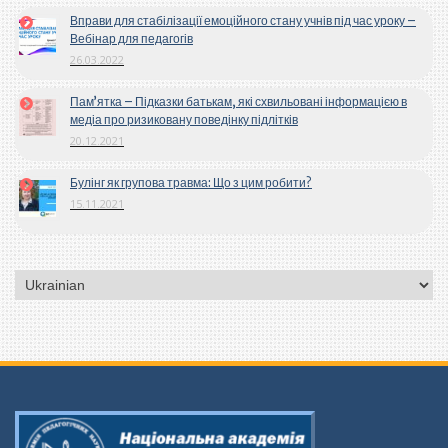
Вправи для стабілізації емоційного стану учнів під час уроку –
Вебінар для педагогів
26.03.2022
Пам’ятка – Підказки батькам, які схвильовані інформацією в
медіа про ризиковану поведінку підлітків
20.12.2021
Булінг як групова травма: Що з цим робити?
15.11.2021
Вибрати
мову