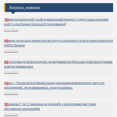
Анонси, новини
Термін подання робіт на Всеукраїнський конкурс студентських наукових
робіт із політичної психології продовжено!
07.07.2026
Конкурс на посаду директора Інституту соціальної та політичної психології
НАПН України
23.06.2026
Від політики до благополуччя: досвід вивчення фінських практик підтримки
освіти в умовах криз
19.06.2026
Анонс – Психологія в Україні перед лицем викликів воєнного часу: що
досліджуємо, як розвиваємось, куди рухаємось
18.06.2026
Титаренко Т. М. Ставлення до здоров’я у загрозливих життєвих
обставинах: монографія
16.06.2026