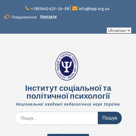
Перейти
до
+38(044) 425-24-08
info@ispp.org.ua
вмісту
Контакти
Повідомлення:
Вибрати
мову
Інститут соціальної та
політичної психології
Національної академії педагогічних наук України
Шукати: