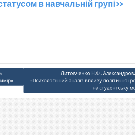
татусом в навчальній групі»
зь
Литовченко Н.Ф., Александрова
вимір»
«Психологічний аналіз впливу політичної р
на студентську м