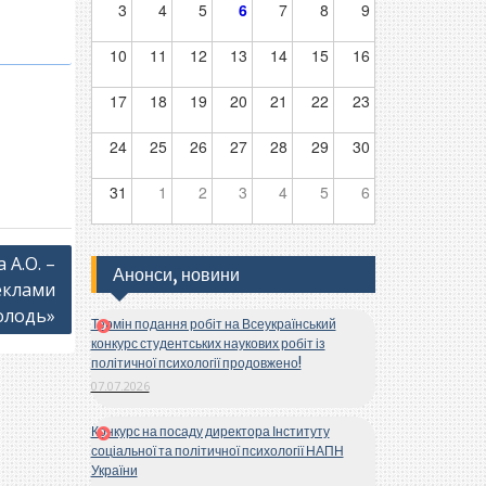
3
4
5
6
7
8
9
10
11
12
13
14
15
16
17
18
19
20
21
22
23
24
25
26
27
28
29
30
31
1
2
3
4
5
6
 А.О. –
Анонси, новини
еклами
олодь»
Термін подання робіт на Всеукраїнський
конкурс студентських наукових робіт із
політичної психології продовжено!
07.07.2026
Конкурс на посаду директора Інституту
соціальної та політичної психології НАПН
України