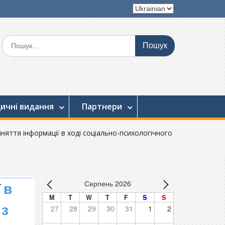
Вибрати
мову
Шукати:
ичні видання
Партнери
йняття інформації в ході соціально-психологічного
Серпень 2026
 в
M
T
W
T
F
S
S
 з
27
28
29
30
31
1
2