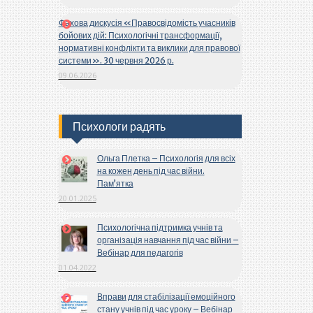
Фахова дискусія «Правосвідомість учасників
бойових дій: Психологічні трансформації,
нормативні конфлікти та виклики для правової
системи». 30 червня 2026 р.
09.06.2026
Психологи радять
Ольга Плетка – Психологія для всіх
на кожен день під час війни.
Пам’ятка
20.01.2025
Психологічна підтримка учнів та
організація навчання під час війни –
Вебінар для педагогів
01.04.2022
Вправи для стабілізації емоційного
стану учнів під час уроку – Вебінар