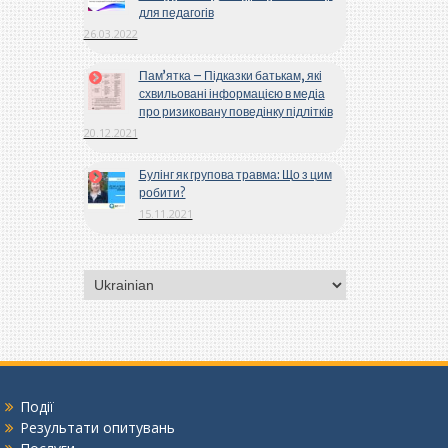
для педагогів
26.03.2022
Пам’ятка – Підказки батькам, які
схвильовані інформацією в медіа
про ризиковану поведінку підлітків
20.12.2021
Булінг як групова травма: Що з цим
робити?
15.11.2021
Вибрати
мову
Події
Результати опитувань