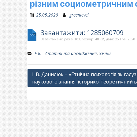
різним социометричним с
25.05.2020
greenlevel
Завантажити: 1285060709
Завантажено разів: 103, розмір: 48 KB, дата: 25 Тра. 2020
Е.Б. - Статті та дослідження
,
Зміни
Навігація
І. В. Данилюк – «Етнічна психологія як галу
наукового знання: історико-теоретичний 
записів