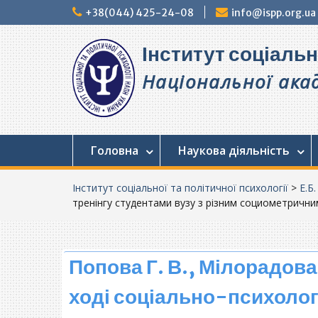
Перейти
+38(044) 425-24-08
info@ispp.org.ua
до
вмісту
Інститут соціальн
Національної акад
Головна
Наукова діяльність
Інститут соціальної та політичної психології
>
Е.Б
тренінгу студентами вузу з різним социометричним
Попова Г. В., Мілорадова
ході соціально-психологі