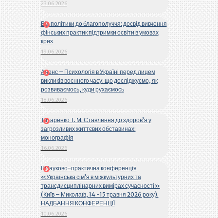
23.06.2026
Від політики до благополуччя: досвід вивчення
фінських практик підтримки освіти в умовах
криз
19.06.2026
Анонс – Психологія в Україні перед лицем
викликів воєнного часу: що досліджуємо, як
розвиваємось, куди рухаємось
18.06.2026
Титаренко Т. М. Ставлення до здоров’я у
загрозливих життєвих обставинах:
монографія
16.06.2026
ІІ Науково-практична конференція
«Українська сім’я в міжкультурних та
трансдисциплінарних вимірах сучасності»
(Київ – Миколаїв, 14 -15 травня 2026 року).
НАДБАННЯ КОНФЕРЕНЦІЇ
10.06.2026