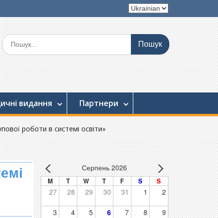
Вибрати
мову
Шукати:
ичні видання
Партнери
пової роботи в системі освіти»
Серпень 2026
темі
M
T
W
T
F
S
S
27
28
29
30
31
1
2
3
4
5
6
7
8
9