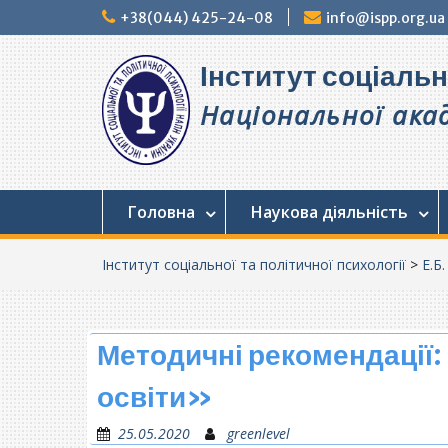
Перейти
+38(044) 425-24-08
info@ispp.org.ua
до
вмісту
Інститут соціальн
Національної акад
Головна
Наукова діяльність
Інститут соціальної та політичної психології
>
Е.Б
Методичні рекомендації:
освіти»
25.05.2020
greenlevel