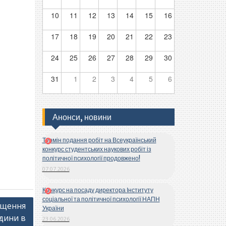
10
11
12
13
14
15
16
17
18
19
20
21
22
23
24
25
26
27
28
29
30
31
1
2
3
4
5
6
Анонси, новини
Термін подання робіт на Всеукраїнський
конкурс студентських наукових робіт із
політичної психології продовжено!
07.07.2026
Конкурс на посаду директора Інституту
соціальної та політичної психології НАПН
ищення
України
дини в
23.06.2026