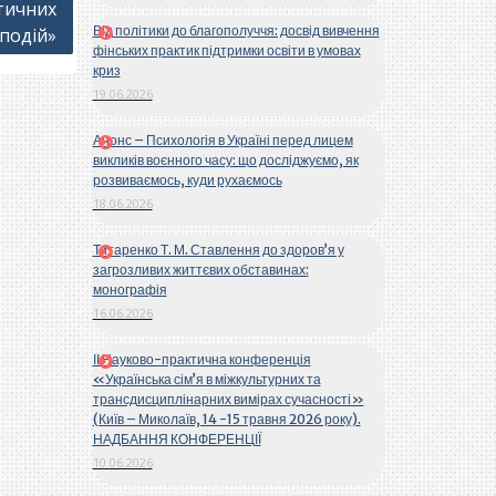
тичних
Від політики до благополуччя: досвід вивчення
подій»
фінських практик підтримки освіти в умовах
криз
19.06.2026
Анонс – Психологія в Україні перед лицем
викликів воєнного часу: що досліджуємо, як
розвиваємось, куди рухаємось
18.06.2026
Титаренко Т. М. Ставлення до здоров’я у
загрозливих життєвих обставинах:
монографія
16.06.2026
ІІ Науково-практична конференція
«Українська сім’я в міжкультурних та
трансдисциплінарних вимірах сучасності»
(Київ – Миколаїв, 14 -15 травня 2026 року).
НАДБАННЯ КОНФЕРЕНЦІЇ
10.06.2026