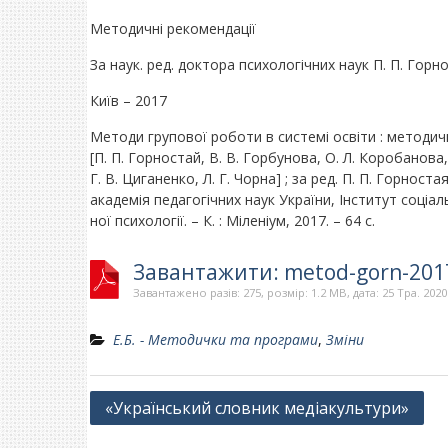
Методичні рекомендації
За наук. ред. доктора психологічних наук П. П. Горн
Київ – 2017
Методи групової роботи в системі освіти : методичн
[П. П. Горностай, В. В. Горбунова, О. Л. Коробанова,
Г. В. Циганенко, Л. Г. Чорна] ; за ред. П. П. Горноста
академія педагогічних наук України, Інститут соціал
ної психології. – К. : Міленіум, 2017. – 64 с.
Завантажити: metod-gorn-201
Завантажено разів: 275, розмір: 1.2 MB, дата: 25 Тра. 2020
Е.Б. - Методички та програми
,
Зміни
Навігація
«Український словник медіакультури»
записів