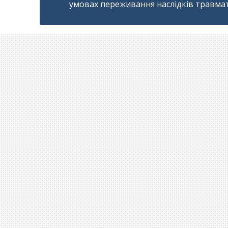
умовах переживання наслідків травма