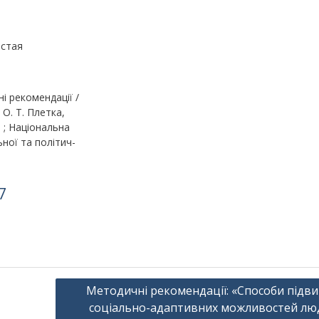
остая
і рекомендації /
 О. Т. Плетка,
я ; Національна
ьної та політич-
7
Методичні рекомендації: «Способи підв
соціально-адаптивних можливостей лю