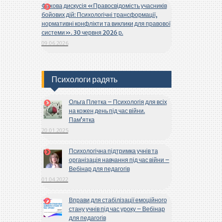
Фахова дискусія «Правосвідомість учасників
бойових дій: Психологічні трансформації,
нормативні конфлікти та виклики для правової
системи». 30 червня 2026 р.
09.06.2026
Психологи радять
Ольга Плетка – Психологія для всіх
на кожен день під час війни.
Пам’ятка
20.01.2025
Психологічна підтримка учнів та
організація навчання під час війни –
Вебінар для педагогів
01.04.2022
Вправи для стабілізації емоційного
стану учнів під час уроку – Вебінар
для педагогів