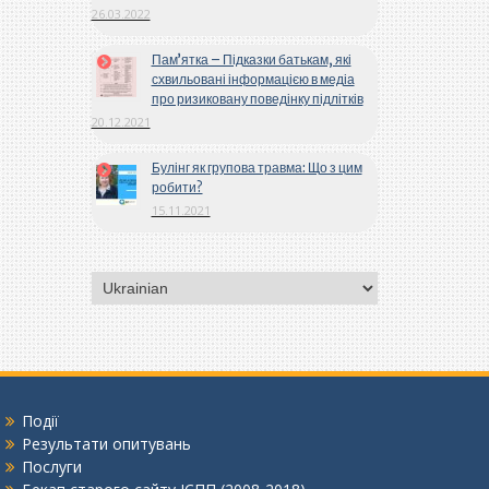
26.03.2022
Пам’ятка – Підказки батькам, які
схвильовані інформацією в медіа
про ризиковану поведінку підлітків
20.12.2021
Булінг як групова травма: Що з цим
робити?
15.11.2021
Вибрати
мову
Події
Результати опитувань
Послуги