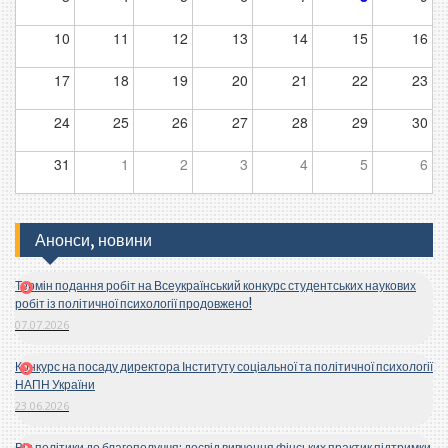
10
11
12
13
14
15
16
17
18
19
20
21
22
23
24
25
26
27
28
29
30
31
1
2
3
4
5
6
Анонси, новини
Термін подання робіт на Всеукраїнський конкурс студентських наукових
робіт із політичної психології продовжено!
07.07.2026
Конкурс на посаду директора Інституту соціальної та політичної психології
НАПН України
23.06.2026
Від політики до благополуччя: досвід вивчення фінських практик підтримки