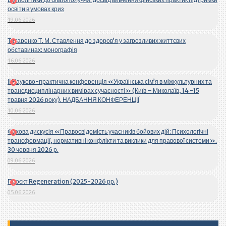
освіти в умовах криз
19.06.2026
Титаренко Т. М. Ставлення до здоров’я у загрозливих життєвих
обставинах: монографія
16.06.2026
ІІ Науково-практична конференція «Українська сім’я в міжкультурних та
трансдисциплінарних вимірах сучасності» (Київ – Миколаїв, 14 -15
травня 2026 року). НАДБАННЯ КОНФЕРЕНЦІЇ
10.06.2026
Фахова дискусія «Правосвідомість учасників бойових дій: Психологічні
трансформації, нормативні конфлікти та виклики для правової системи».
30 червня 2026 р.
09.06.2026
Проєкт Regeneration (2025-2026 рр.)
05.06.2026