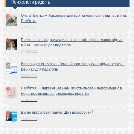
Психологи радять
Ольга Плетка – Психологія для всіх на кожен день під час війни.
Пам’ятка
20.01.2025
Психологічна підтримка учнів та організація навчання під час
війни – Вебінар для педагогів
01.04.2022
Вправи для стабілізації емоційного стану учнів під час уроку –
Вебінар для педагогів
26.03.2022
Пам’ятка – Підказки батькам, які схвильовані інформацією в
медіа про ризиковану поведінку підлітків
20.12.2021
Булінг як групова травма: Що з цим робити?
15.11.2021