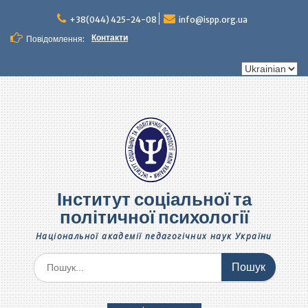
Перейти
до
+38(044) 425-24-08
info@ispp.org.ua
вмісту
Контакти
Повідомлення:
Вибрати
мову
Інститут соціальної та
політичної психології
Національної академії педагогічних наук України
Шукати: