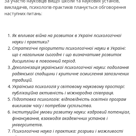
За участю науковців вищої школи та наукових установ,
викладачів, психологів-практиків планується обговорення
наступних питань:
Як впливає війна на розвиток в Україні психологічної
науки і практики?
Стратегічні пріоритети психологічної науки в Україні:
що є нагальним сьогодні і що визначатиме розвиток
дисципліни в повоєнний період.
Деколонізація української психологічної науки: подолання
радянської спадщини і критичне осмислення запозичених
традицій.
Українська психологія у світовому науковому просторі:
публікаційна активність і міжнародна співпраця.
Підготовка психологів: відповідність освітніх програм
викликам часу і потребам суспільства.
Інституційні умови розвитку науки: кадровий потенціал,
фінансування, взаємодія академічних установ і
університетів.
Психологічна наука і практика: розриви і можливості