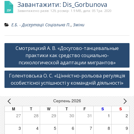
Завантажити: Dis_Gorbunova
Завантажено разів: 129, розмір: 1.9 MB, дата: 05 Тра. 2020
Е.Б. - Дисертаціі Соціальна П.
,
Зміни
Навігація
Смотрицкий А. В. «Досугово-танцевальные
записів
практики как средство социально-
психологической адаптации мигрантов»
Голентовська О. С. «Цінністно-рольова регуляція
особистісної успішності у командній діяльності»
Серпень 2026
M
T
W
T
F
S
S
27
28
29
30
31
1
2
3
4
5
6
7
8
9