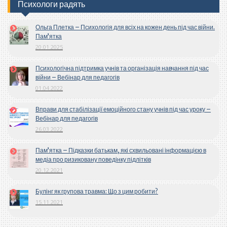
Психологи радять
Ольга Плетка – Психологія для всіх на кожен день під час війни.
Пам’ятка
20.01.2025
Психологічна підтримка учнів та організація навчання під час
війни – Вебінар для педагогів
01.04.2022
Вправи для стабілізації емоційного стану учнів під час уроку –
Вебінар для педагогів
26.03.2022
Пам’ятка – Підказки батькам, які схвильовані інформацією в
медіа про ризиковану поведінку підлітків
20.12.2021
Булінг як групова травма: Що з цим робити?
15.11.2021