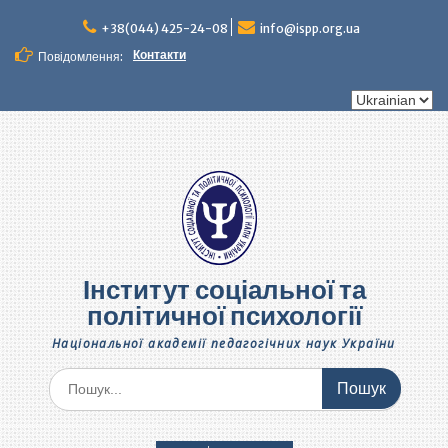
Перейти
до
+38(044) 425-24-08
info@ispp.org.ua
вмісту
Контакти
Повідомлення:
Вибрати
мову
Інститут соціальної та
політичної психології
Національної академії педагогічних наук України
Шукати: