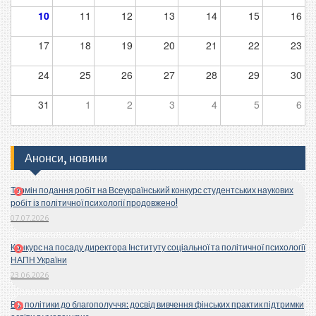
10
11
12
13
14
15
16
17
18
19
20
21
22
23
24
25
26
27
28
29
30
31
1
2
3
4
5
6
Анонси, новини
Термін подання робіт на Всеукраїнський конкурс студентських наукових
робіт із політичної психології продовжено!
07.07.2026
Конкурс на посаду директора Інституту соціальної та політичної психології
НАПН України
23.06.2026
Від політики до благополуччя: досвід вивчення фінських практик підтримки