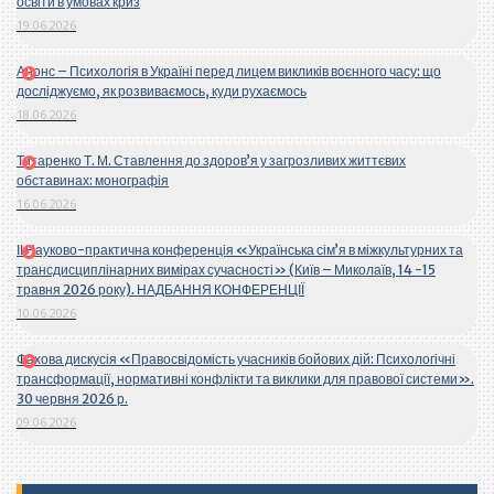
освіти в умовах криз
19.06.2026
Анонс – Психологія в Україні перед лицем викликів воєнного часу: що
досліджуємо, як розвиваємось, куди рухаємось
18.06.2026
Титаренко Т. М. Ставлення до здоров’я у загрозливих життєвих
обставинах: монографія
16.06.2026
ІІ Науково-практична конференція «Українська сім’я в міжкультурних та
трансдисциплінарних вимірах сучасності» (Київ – Миколаїв, 14 -15
травня 2026 року). НАДБАННЯ КОНФЕРЕНЦІЇ
10.06.2026
Фахова дискусія «Правосвідомість учасників бойових дій: Психологічні
трансформації, нормативні конфлікти та виклики для правової системи».
30 червня 2026 р.
09.06.2026