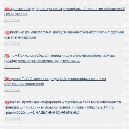
Конкурс на посаду директора Інституту соціальної та політичної психології
НАПН України
23.06.2026
Від політики до благополуччя: досвід вивчення фінських практик підтримки
освіти в умовах криз
19.06.2026
Анонс – Психологія в Україні перед лицем викликів воєнного часу: що
досліджуємо, як розвиваємось, куди рухаємось
18.06.2026
Титаренко Т. М. Ставлення до здоров’я у загрозливих життєвих
обставинах: монографія
16.06.2026
ІІ Науково-практична конференція «Українська сім’я в міжкультурних та
трансдисциплінарних вимірах сучасності» (Київ – Миколаїв, 14 -15
травня 2026 року). НАДБАННЯ КОНФЕРЕНЦІЇ
10.06.2026