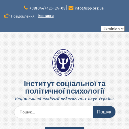
Перейти
до
+38(044) 425-24-08
info@ispp.org.ua
вмісту
Контакти
Повідомлення:
Вибрати
мову
Інститут соціальної та
політичної психології
Національної академії педагогічних наук України
Шукати: