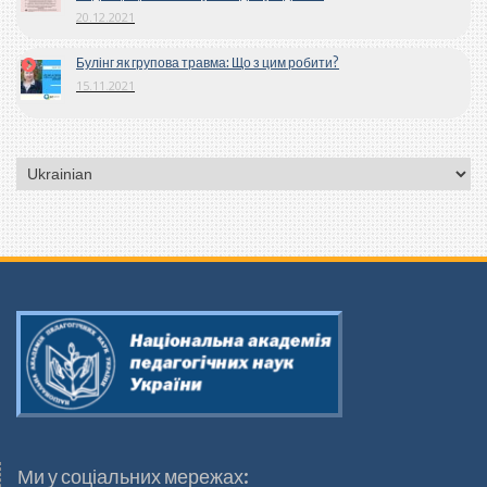
20.12.2021
Булінг як групова травма: Що з цим робити?
15.11.2021
Вибрати
мову
Ми у соціальних мережах: