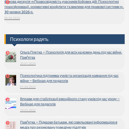
Фахова дискусія «Правосвідомість учасників бойових дій: Психологічні
трансформації, нормативні конфлікти та виклики для правової системи».
30 червня 2026 р.
09.06.2026
Психологи радять
Ольга Плетка – Психологія для всіх на кожен день під час війни.
Пам’ятка
20.01.2025
Психологічна підтримка учнів та організація навчання під час
війни – Вебінар для педагогів
01.04.2022
Вправи для стабілізації емоційного стану учнів під час уроку –
Вебінар для педагогів
26.03.2022
Пам’ятка – Підказки батькам, які схвильовані інформацією в
медіа про ризиковану поведінку підлітків