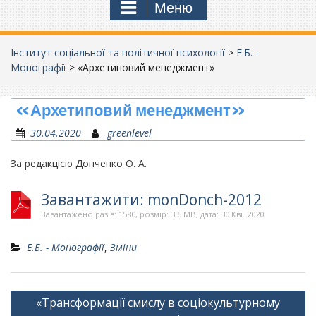
Меню
Інститут соціальної та політичної психології
>
Е.Б. -
Монографії
>
«Архетиповий менеджмент»
«Архетиповий менеджмент»
30.04.2020
greenlevel
За редакцією Донченко О. А.
Завантажити: monDonch-2012
Завантажено разів: 1580, розмір: 3.6 MB, дата: 30 Кві. 2020
Е.Б. - Монографії
,
Зміни
Навігація
«Трансформації смислу в соціокультурному
записів