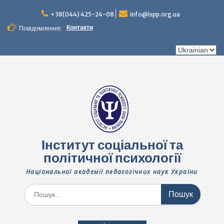
Перейти
до
+38(044) 425-24-08
info@ispp.org.ua
вмісту
Контакти
Повідомлення:
Вибрати
мову
Інститут соціальної та
політичної психології
Національної академії педагогічних наук України
Шукати: