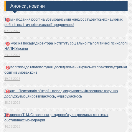
Анонси, новини
Термін подання робіт на Всеукраїнський конкурс студентських наукових
робіт із політичної психології продовжено!
07.07.2026
Конкурс на посаду директора Інституту соціальної та політичної психології
НАПН України
23.06.2026
Від політики до благополуччя: досвід вивчення фінських практик підтримки
освіти в умовах криз
19.06.2026
Анонс – Психологія в Україні перед лицем викликів воєнного часу: що
досліджуємо, як розвиваємось, куди рухаємось
18.06.2026
Титаренко Т. М. Ставлення до здоров’я у загрозливих життєвих
обставинах: монографія
16.06.2026