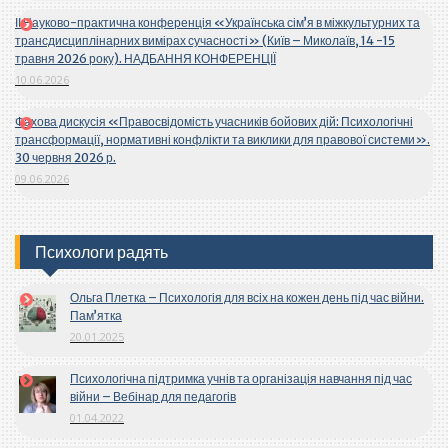
ІІ Науково-практична конференція «Українська сім’я в міжкультурних та
трансдисциплінарних вимірах сучасності» (Київ – Миколаїв, 14 -15
травня 2026 року). НАДБАННЯ КОНФЕРЕНЦІЇ
10.06.2026
Фахова дискусія «Правосвідомість учасників бойових дій: Психологічні
трансформації, нормативні конфлікти та виклики для правової системи».
30 червня 2026 р.
09.06.2026
Психологи радять
Ольга Плетка – Психологія для всіх на кожен день під час війни.
Пам’ятка
20.01.2025
Психологічна підтримка учнів та організація навчання під час
війни – Вебінар для педагогів
01.04.2022