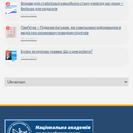
Вправи для стабілізації емоційного стану учнів під час уроку –
Вебінар для педагогів
26.03.2022
Пам’ятка – Підказки батькам, які схвильовані інформацією в
медіа про ризиковану поведінку підлітків
20.12.2021
Булінг як групова травма: Що з цим робити?
15.11.2021
Вибрати
мову