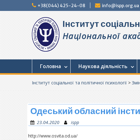
Перейти
+38(044) 425-24-08
info@ispp.org.ua
до
вмісту
Інститут соціальн
Національної акад
Головна
Наукова діяльність
Інститут соціальної та політичної психології
>
Змі
Одеський обласний інсти
23.04.2020
ispp
http://www.osvita.od.ua/