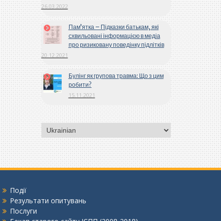
26.03.2022
Пам’ятка – Підказки батькам, які
схвильовані інформацією в медіа
про ризиковану поведінку підлітків
20.12.2021
Булінг як групова травма: Що з цим
робити?
15.11.2021
Вибрати
мову
Події
Результати опитувань
Послуги