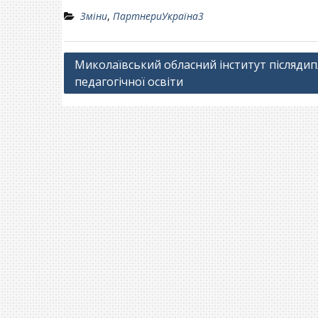
Зміни
,
ПартнериУкраїна3
Навігація
Миколаївський обласний інститут післяди
педагогічної освіти
записів