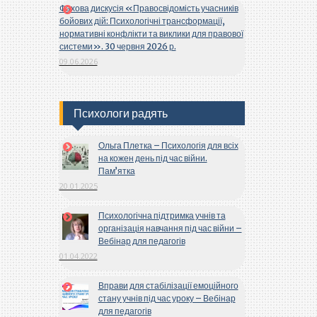
Фахова дискусія «Правосвідомість учасників
бойових дій: Психологічні трансформації,
нормативні конфлікти та виклики для правової
системи». 30 червня 2026 р.
09.06.2026
Психологи радять
Ольга Плетка – Психологія для всіх
на кожен день під час війни.
Пам’ятка
20.01.2025
Психологічна підтримка учнів та
організація навчання під час війни –
Вебінар для педагогів
01.04.2022
Вправи для стабілізації емоційного
стану учнів під час уроку – Вебінар
для педагогів