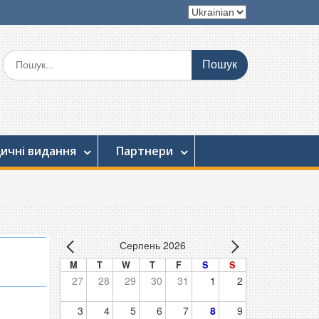
Вибрати
мову
Шукати:
ичні видання
Партнери
Серпень 2026
M
T
W
T
F
S
S
27
28
29
30
31
1
2
3
4
5
6
7
8
9