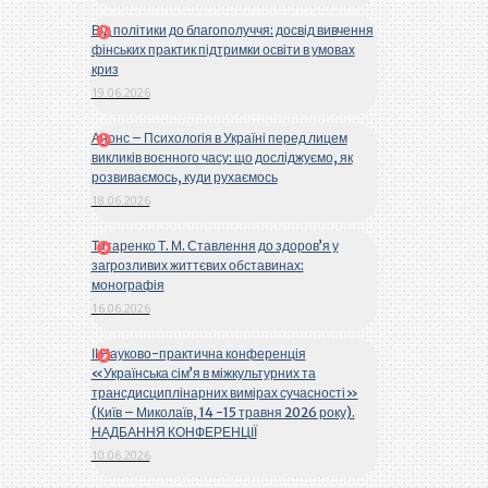
Від політики до благополуччя: досвід вивчення
фінських практик підтримки освіти в умовах
криз
19.06.2026
Анонс – Психологія в Україні перед лицем
викликів воєнного часу: що досліджуємо, як
розвиваємось, куди рухаємось
18.06.2026
Титаренко Т. М. Ставлення до здоров’я у
загрозливих життєвих обставинах:
монографія
16.06.2026
ІІ Науково-практична конференція
«Українська сім’я в міжкультурних та
трансдисциплінарних вимірах сучасності»
(Київ – Миколаїв, 14 -15 травня 2026 року).
НАДБАННЯ КОНФЕРЕНЦІЇ
10.06.2026