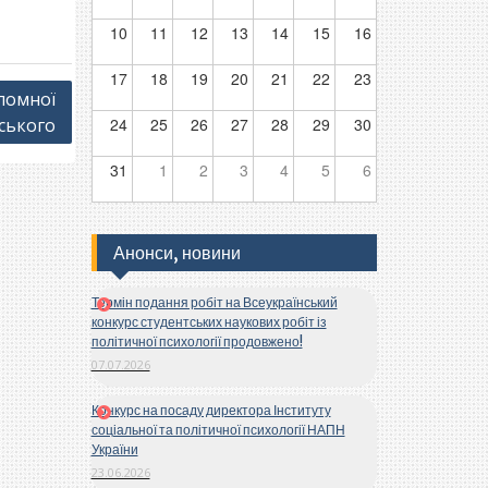
10
11
12
13
14
15
16
17
18
19
20
21
22
23
ломної
дського
24
25
26
27
28
29
30
31
1
2
3
4
5
6
Анонси, новини
Термін подання робіт на Всеукраїнський
конкурс студентських наукових робіт із
політичної психології продовжено!
07.07.2026
Конкурс на посаду директора Інституту
соціальної та політичної психології НАПН
України
23.06.2026