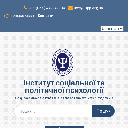
Перейти
до
+38(044) 425-24-08
info@ispp.org.ua
вмісту
Контакти
Повідомлення:
Вибрати
мову
Інститут соціальної та
політичної психології
Національної академії педагогічних наук України
Шукати: