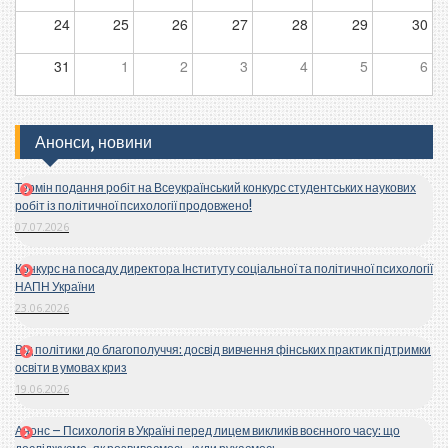
24
25
26
27
28
29
30
31
1
2
3
4
5
6
Анонси, новини
Термін подання робіт на Всеукраїнський конкурс студентських наукових
робіт із політичної психології продовжено!
07.07.2026
Конкурс на посаду директора Інституту соціальної та політичної психології
НАПН України
23.06.2026
Від політики до благополуччя: досвід вивчення фінських практик підтримки
освіти в умовах криз
19.06.2026
Анонс – Психологія в Україні перед лицем викликів воєнного часу: що