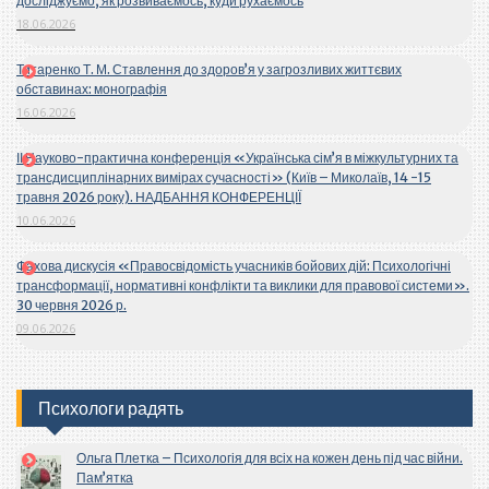
досліджуємо, як розвиваємось, куди рухаємось
18.06.2026
Титаренко Т. М. Ставлення до здоров’я у загрозливих життєвих
обставинах: монографія
16.06.2026
ІІ Науково-практична конференція «Українська сім’я в міжкультурних та
трансдисциплінарних вимірах сучасності» (Київ – Миколаїв, 14 -15
травня 2026 року). НАДБАННЯ КОНФЕРЕНЦІЇ
10.06.2026
Фахова дискусія «Правосвідомість учасників бойових дій: Психологічні
трансформації, нормативні конфлікти та виклики для правової системи».
30 червня 2026 р.
09.06.2026
Психологи радять
Ольга Плетка – Психологія для всіх на кожен день під час війни.
Пам’ятка