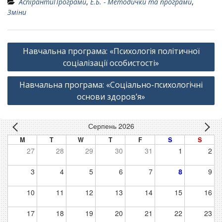
АспірантиПрограми
,
Е.Б. - Методички та програми
,
Зміни
Навігація
Навчальна програма: «Психологія політичної
записів
соціалізації особистості»
Навчальна програма: «Соціально-психологічні
основи здоров’я»
Серпень 2026
M
T
W
T
F
S
S
27
28
29
30
31
1
2
3
4
5
6
7
8
9
10
11
12
13
14
15
16
17
18
19
20
21
22
23