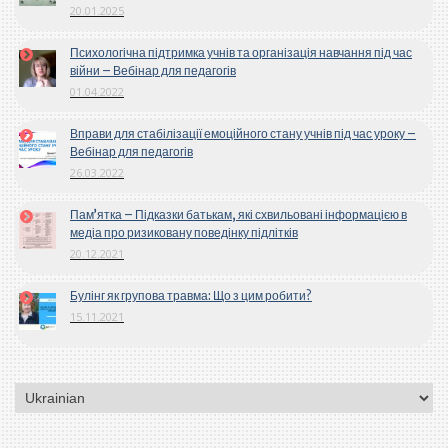
20.01.2025
Психологічна підтримка учнів та організація навчання під час
війни – Вебінар для педагогів
01.04.2022
Вправи для стабілізації емоційного стану учнів під час уроку –
Вебінар для педагогів
26.03.2022
Пам’ятка – Підказки батькам, які схвильовані інформацією в
медіа про ризиковану поведінку підлітків
20.12.2021
Булінг як групова травма: Що з цим робити?
15.11.2021
Вибрати
мову