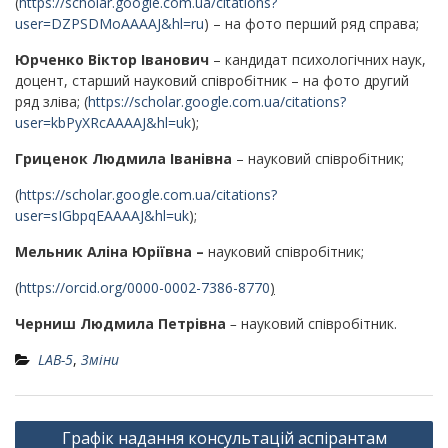
(
https://scholar.google.com.ua/citations?
user=DZPSDMoAAAAJ&hl=ru
) – на фото перший ряд справа;
Юрченко Віктор Іванович
– кандидат психологічних наук,
доцент, старший науковий співробітник – на фото другий
ряд зліва; (
https://scholar.google.com.ua/citations?
user=kbPyXRcAAAAJ&hl=uk
);
Гриценок Людмила Іванівна
– науковий співробітник;
(
https://scholar.google.com.ua/citations?
user=sIGbpqEAAAAJ&hl=uk
);
Мельник Аліна Юріївна –
науковий співробітник;
(
https://orcid.org/0000-0002-7386-8770
)
Черниш Людмила Петрівна
–
науковий співробітник.
LAB-5
,
Зміни
Графік надання консультацій аспірантам