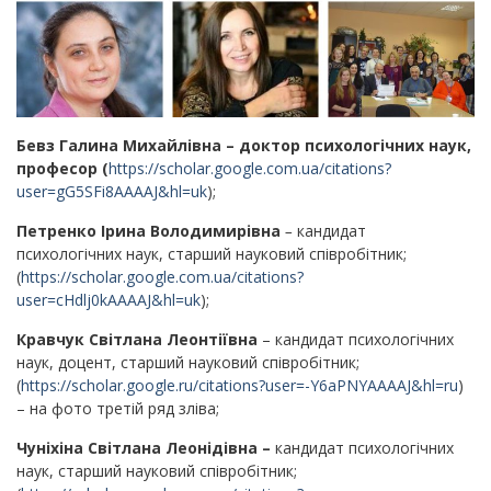
Бевз Галина Михайлівна – доктор психологічних наук,
професор (
https://scholar.google.com.ua/citations?
user=gG5SFi8AAAAJ&hl=uk
);
Петренко Ірина Володимирівна
–
кандидат
психологічних наук, старший науковий співробітник;
(
https://scholar.google.com.ua/citations?
user=cHdlj0kAAAAJ&hl=uk
);
Кравчук Світлана Леонтіївна
– кандидат психологічних
наук, доцент, старший науковий співробітник;
(
https://scholar.google.ru/citations?user=-Y6aPNYAAAAJ&hl=ru
)
– на фото третій ряд зліва;
Чуніхіна Світлана Леонідівна
–
кандидат психологічних
наук, старший науковий співробітник;